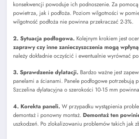
konsekwencji powoduje ich podnoszenie. Za pomocą 
powietrza, jak i podłoża. Poziom wilgotności w pom
wilgotność podłoża nie powinna przekraczać 2-3%.
2. Sytuacja podłogowa.
Kolejnym krokiem jest ocen
zaprawy czy inne zanieczyszczenia mogą wpłynąć
należy dokładnie oczyścić i ewentualnie wyrównać po
3. Sprawdzenie dylatacji.
Bardzo ważne jest zapewn
panelami a ścianami. Panele podłogowe potrzebują prz
Szczelina dylatacyjna o szerokości 10-15 mm powin
4. Korekta paneli.
W przypadku wystąpienia problem
demontaż i ponowny montaż.
Demontaż ten powini
uszkodzeń. Po zlokalizowaniu problemów takich jak zb