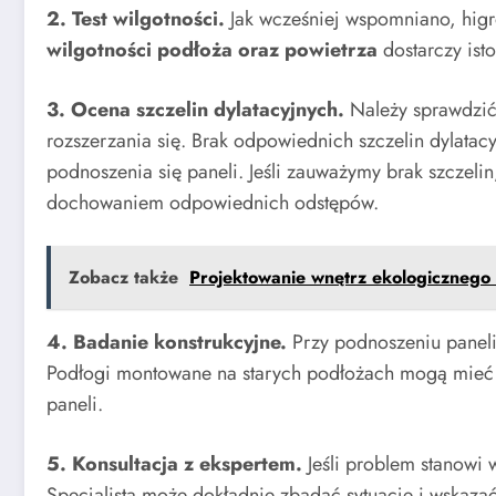
2. Test wilgotności.
Jak wcześniej wspomniano, higro
wilgotności podłoża oraz powietrza
dostarczy ist
3. Ocena szczelin dylatacyjnych.
Należy sprawdzić,
rozszerzania się. Brak odpowiednich szczelin dylat
podnoszenia się paneli. Jeśli zauważymy brak szczel
dochowaniem odpowiednich odstępów.
Zobacz także
Projektowanie wnętrz ekologicznego
4. Badanie konstrukcyjne.
Przy podnoszeniu paneli 
Podłogi montowane na starych podłożach mogą mieć ró
paneli.
5. Konsultacja z ekspertem.
Jeśli problem stanowi 
Specjalista może dokładnie zbadać sytuację i wskaza