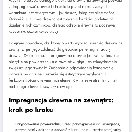
Wybranie odpowiedniego lakieru do drewna na zewnątrz pozwala
zaimpregnować drewno i chronić je przed niekorzystnymi
warunkami atmosferycznymi, jak deszcz, śnieg czy silne słońce.
Oczywiście, surowe drewno jest znacznie bardziej podatne na
działanie tych czynników, dlatego ochrona drewna to podstawa
każdej skutecznej konserwacji.
Kolejnym powodem, dla którego warto wybrać lakier do drewna na
zewnątrz, jest jego zdolność do głębokiej penetracji struktury
drewna. Dzięki temu, impregnowane drewno jest zabezpieczone
nie tylko na powierzchni, ale również w głębi, co zdecydowanie
zwiększa jego trwałość. Zadbanie o odpowiednią konserwację
pozwala na dłuższe cieszenie się estetycznym wyglądem i
funkcjonalnością drewnianych elementów na zewnątrz, takich jak
meble ogrodowe, tarasy czy elewacje.
Impregnacja drewna na zewnątrz:
krok po kroku
Przygotowanie powierzchni.
Przed przystąpieniem do impregnacji,
drewno należy dokładnie oczyścić z kurzu, brudu, resztek starej farby