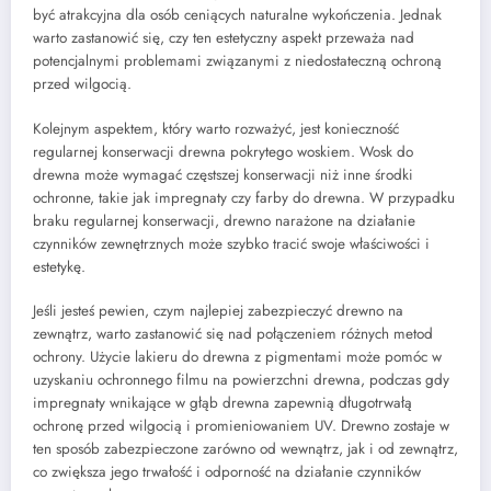
być atrakcyjna dla osób ceniących naturalne wykończenia. Jednak
warto zastanowić się, czy ten estetyczny aspekt przeważa nad
potencjalnymi problemami związanymi z niedostateczną ochroną
przed wilgocią.
Kolejnym aspektem, który warto rozważyć, jest konieczność
regularnej konserwacji drewna pokrytego woskiem. Wosk do
drewna może wymagać częstszej konserwacji niż inne środki
ochronne, takie jak impregnaty czy farby do drewna. W przypadku
braku regularnej konserwacji, drewno narażone na działanie
czynników zewnętrznych może szybko tracić swoje właściwości i
estetykę.
Jeśli jesteś pewien, czym najlepiej zabezpieczyć drewno na
zewnątrz, warto zastanowić się nad połączeniem różnych metod
ochrony. Użycie lakieru do drewna z pigmentami może pomóc w
uzyskaniu ochronnego filmu na powierzchni drewna, podczas gdy
impregnaty wnikające w głąb drewna zapewnią długotrwałą
ochronę przed wilgocią i promieniowaniem UV. Drewno zostaje w
ten sposób zabezpieczone zarówno od wewnątrz, jak i od zewnątrz,
co zwiększa jego trwałość i odporność na działanie czynników