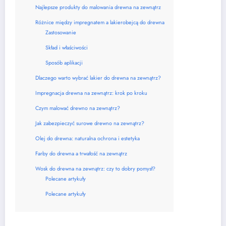
Najlepsze produkty do malowania drewna na zewnątrz
Różnice między impregnatem a lakierobejcą do drewna
Zastosowanie
Skład i właściwości
Sposób aplikacji
Dlaczego warto wybrać lakier do drewna na zewnątrz?
Impregnacja drewna na zewnątrz: krok po kroku
Czym malować drewno na zewnątrz?
Jak zabezpieczyć surowe drewno na zewnątrz?
Olej do drewna: naturalna ochrona i estetyka
Farby do drewna a trwałość na zewnątrz
Wosk do drewna na zewnątrz: czy to dobry pomysł?
Polecane artykuły
Polecane artykuły