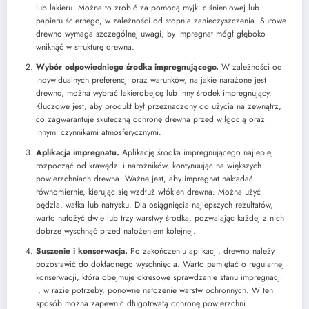
lub lakieru. Można to zrobić za pomocą myjki ciśnieniowej lub
papieru ściernego, w zależności od stopnia zanieczyszczenia. Surowe
drewno wymaga szczególnej uwagi, by impregnat mógł głęboko
wniknąć w strukturę drewna.
Wybór odpowiedniego środka impregnującego.
W zależności od
indywidualnych preferencji oraz warunków, na jakie narażone jest
drewno, można wybrać lakierobejcę lub inny środek impregnujący.
Kluczowe jest, aby produkt był przeznaczony do użycia na zewnątrz,
co zagwarantuje skuteczną ochronę drewna przed wilgocią oraz
innymi czynnikami atmosferycznymi.
Aplikacja impregnatu.
Aplikację środka impregnującego najlepiej
rozpocząć od krawędzi i narożników, kontynuując na większych
powierzchniach drewna. Ważne jest, aby impregnat nakładać
równomiernie, kierując się wzdłuż włókien drewna. Można użyć
pędzla, wałka lub natrysku. Dla osiągnięcia najlepszych rezultatów,
warto nałożyć dwie lub trzy warstwy środka, pozwalając każdej z nich
dobrze wyschnąć przed nałożeniem kolejnej.
Suszenie i konserwacja.
Po zakończeniu aplikacji, drewno należy
pozostawić do dokładnego wyschnięcia. Warto pamiętać o regularnej
konserwacji, która obejmuje okresowe sprawdzanie stanu impregnacji
i, w razie potrzeby, ponowne nałożenie warstw ochronnych. W ten
sposób można zapewnić długotrwałą ochronę powierzchni