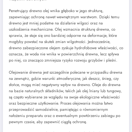
Penetrujący drewno olej wnika głęboko w jego strukturę,
zapewniając ochronę nawet wewnętrznym warstwom. Dzięki temu
drewno jest mniej podatne na działanie wilgoci oraz na
uszkodzenia mechaniczne. Olej wzmacnia strukturę drewna, co
sprawia, że staje się ono bardziej odporne na deformacje, które
mogłyby powstać na skutek zmian wilgotności. Jednocześnie,
drewno zabezpieczone olejem zyskuje hydrofobowe właściwości, co
oznacza, że woda nie wnika w powierzchnię drewna, lecz spływa
po niej, co znacząco zmniejsza ryzyko rozwoju grzybów i pleśni.
Olejowanie drewna jest szczególnie polecane w przypadku drewna
na zewnątrz, gdzie warunki atmosferyczne, jak deszcz, śnieg, czy
słońce, mogą mieć negatywny wpływ na drewno. Oleje do drewna
na bazie naturalnych składników, takich jak olej lniany lub tungowy,
są często wybierane ze względu na swoje ekologiczne właściwości
oraz bezpieczne użytkowanie. Proces olejowania można łatwo
przeprowadzić samodzielnie, pamiętając o równomiernym
nałożeniu preparatu oraz o ewentualnym powtórzeniu zabiegu po
pewnym czasie, aby zapewnić ciągłą ochronę.