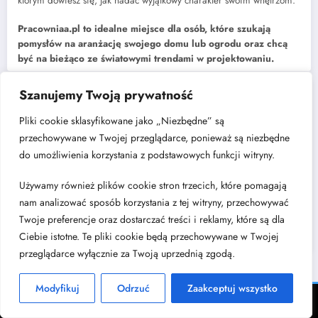
którym dowiesz się, jak nadać wyjątkowy charakter swoim wnętrzom.
Pracowniaa.pl to idealne miejsce dla osób, które szukają
pomysłów na aranżację swojego domu lub ogrodu oraz chcą
być na bieżąco ze światowymi trendami w projektowaniu.
Szanujemy Twoją prywatność
Najnowsze
Pliki cookie sklasyfikowane jako „Niezbędne” są
przechowywane w Twojej przeglądarce, ponieważ są niezbędne
Jak dobrać rozdzielacz do instalacji centralnego ogrzewania?
do umożliwienia korzystania z podstawowych funkcji witryny.
Kuchnia w kształcie litery „L” – dlaczego to układ, który nigdy nie
wychodzi z mody?
Cichy luksus w architekturze wnętrz: poszukiwanie harmonii w świecie
Używamy również plików cookie stron trzecich, które pomagają
nadmiaru bodźców
nam analizować sposób korzystania z tej witryny, przechowywać
Modne wykończenia wnętrz – czy posadzki żywiczne to dobry
Twoje preferencje oraz dostarczać treści i reklamy, które są dla
wybór?
Ciebie istotne. Te pliki cookie będą przechowywane w Twojej
Jadalnia w salonie – jak wybrać stół i gdzie go ustawić?
przeglądarce wyłącznie za Twoją uprzednią zgodą.
Modyfikuj
Odrzuć
Zaakceptuj wszystko
Kontakt
Regulamin
Polityka prywatności
Kontakt z nami