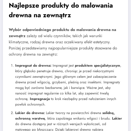
Najlepsze produkty do malowania
drewna na zewnątrz
Wybór odpowiedniego produktu do malowania drewna na
zewnątrz
zależy od wielu czynników, takich jak warunki
klimatyczne, rodzaj drewna oraz oczekiwany efekt estetyczny.
Poniżej przedstawiamy najpopularniejsze produkty stosowane do
ochrony drewna na zewnątrz:
Impregnat do drewna:
Impregnat jest
produktem specjalistycznym
,
który głęboko penetruje drewno, chroniąc je przed niekorzystnymi
czynnikami zewnętrznymi. Jego głównym celem jest zabezpieczenie
drewna przed wilgocią, grzybami, pleśnią oraz insektami. Impregnaty
mogą być zarówno bezbarwne, jak i barwiące. Ważne jest, aby
nanosić impregnat regularnie co kilka lat, aby zapewnić trwałą
ochronę.
Impregnacja
to krok niezbędny przed nałożeniem innych
powłok ochronnych.
Lakier do drewna:
Lakier tworzy na powierzchni drewna
solidną,
ochronną warstwę
, która zapobiega wnikaniu wilgoci i brudu.
Lakier
do drewna dostępny jest w różnych wersjach wykończeń, od
matowego po błyszczący. Dzięki lakierowi drewno nabiera