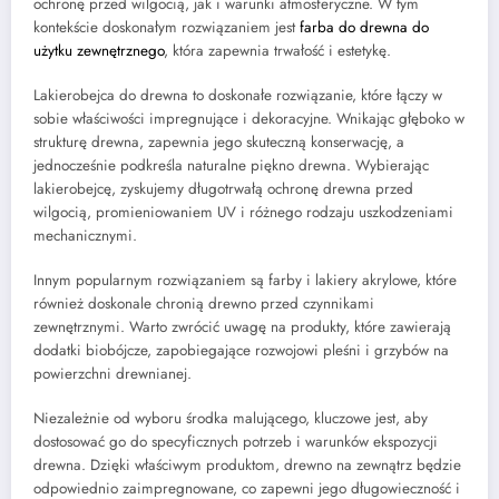
ochronę przed wilgocią, jak i warunki atmosferyczne. W tym
kontekście doskonałym rozwiązaniem jest
farba do drewna do
użytku zewnętrznego
, która zapewnia trwałość i estetykę.
Lakierobejca do drewna to doskonałe rozwiązanie, które łączy w
sobie właściwości impregnujące i dekoracyjne. Wnikając głęboko w
strukturę drewna, zapewnia jego skuteczną konserwację, a
jednocześnie podkreśla naturalne piękno drewna. Wybierając
lakierobejcę, zyskujemy długotrwałą ochronę drewna przed
wilgocią, promieniowaniem UV i różnego rodzaju uszkodzeniami
mechanicznymi.
Innym popularnym rozwiązaniem są farby i lakiery akrylowe, które
również doskonale chronią drewno przed czynnikami
zewnętrznymi. Warto zwrócić uwagę na produkty, które zawierają
dodatki biobójcze, zapobiegające rozwojowi pleśni i grzybów na
powierzchni drewnianej.
Niezależnie od wyboru środka malującego, kluczowe jest, aby
dostosować go do specyficznych potrzeb i warunków ekspozycji
drewna. Dzięki właściwym produktom, drewno na zewnątrz będzie
odpowiednio zaimpregnowane, co zapewni jego długowieczność i