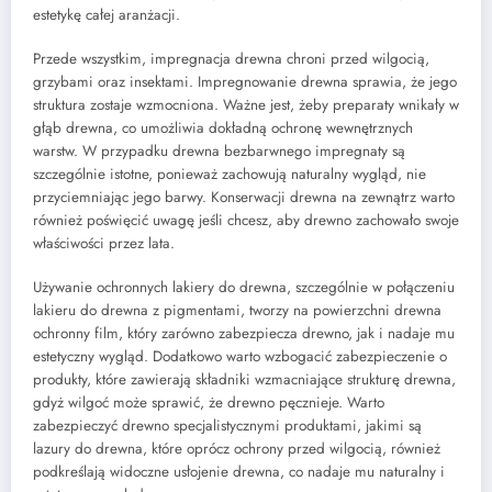
estetykę całej aranżacji.
Przede wszystkim, impregnacja drewna chroni przed wilgocią,
grzybami oraz insektami. Impregnowanie drewna sprawia, że jego
struktura zostaje wzmocniona. Ważne jest, żeby preparaty wnikały w
głąb drewna, co umożliwia dokładną ochronę wewnętrznych
warstw. W przypadku drewna bezbarwnego impregnaty są
szczególnie istotne, ponieważ zachowują naturalny wygląd, nie
przyciemniając jego barwy. Konserwacji drewna na zewnątrz warto
również poświęcić uwagę jeśli chcesz, aby drewno zachowało swoje
właściwości przez lata.
Używanie ochronnych lakiery do drewna, szczególnie w połączeniu
lakieru do drewna z pigmentami, tworzy na powierzchni drewna
ochronny film, który zarówno zabezpiecza drewno, jak i nadaje mu
estetyczny wygląd. Dodatkowo warto wzbogacić zabezpieczenie o
produkty, które zawierają składniki wzmacniające strukturę drewna,
gdyż wilgoć może sprawić, że drewno pęcznieje. Warto
zabezpieczyć drewno specjalistycznymi produktami, jakimi są
lazury do drewna, które oprócz ochrony przed wilgocią, również
podkreślają widoczne usłojenie drewna, co nadaje mu naturalny i