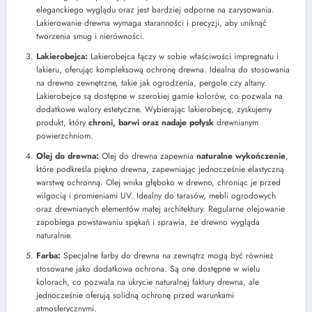
eleganckiego wyglądu oraz jest bardziej odporne na zarysowania.
Lakierowanie drewna wymaga staranności i precyzji, aby uniknąć
tworzenia smug i nierówności.
Lakierobejca:
Lakierobejca łączy w sobie właściwości impregnatu i
lakieru, oferując kompleksową ochronę drewna. Idealna do stosowania
na drewno zewnętrzne, takie jak ogrodzenia, pergole czy altany.
Lakierobejce są dostępne w szerokiej gamie kolorów, co pozwala na
dodatkowe walory estetyczne. Wybierając lakierobejcę, zyskujemy
produkt, który
chroni, barwi oraz nadaje połysk
drewnianym
powierzchniom.
Olej do drewna:
Olej do drewna zapewnia
naturalne wykończenie
,
które podkreśla piękno drewna, zapewniając jednocześnie elastyczną
warstwę ochronną. Olej wnika głęboko w drewno, chroniąc je przed
wilgocią i promieniami UV. Idealny do tarasów, mebli ogrodowych
oraz drewnianych elementów małej architektury. Regularne olejowanie
zapobiega powstawaniu spękań i sprawia, że drewno wygląda
naturalnie.
Farba:
Specjalne farby do drewna na zewnątrz mogą być również
stosowane jako dodatkowa ochrona. Są one dostępne w wielu
kolorach, co pozwala na ukrycie naturalnej faktury drewna, ale
jednocześnie oferują solidną ochronę przed warunkami
atmosferycznymi.