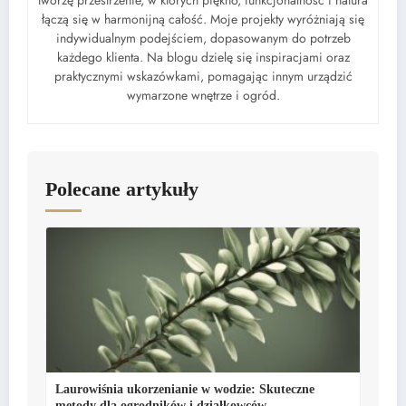
tworzę przestrzenie, w których piękno, funkcjonalność i natura
łączą się w harmonijną całość. Moje projekty wyróżniają się
indywidualnym podejściem, dopasowanym do potrzeb
każdego klienta. Na blogu dzielę się inspiracjami oraz
praktycznymi wskazówkami, pomagając innym urządzić
wymarzone wnętrze i ogród.
Polecane artykuły
Laurowiśnia ukorzenianie w wodzie: Skuteczne
metody dla ogrodników i działkowców