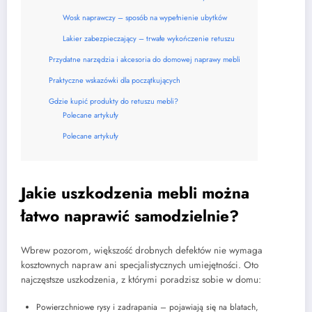
Wosk naprawczy – sposób na wypełnienie ubytków
Lakier zabezpieczający – trwałe wykończenie retuszu
Przydatne narzędzia i akcesoria do domowej naprawy mebli
Praktyczne wskazówki dla początkujących
Gdzie kupić produkty do retuszu mebli?
Polecane artykuły
Polecane artykuły
Jakie uszkodzenia mebli można
łatwo naprawić samodzielnie?
Wbrew pozorom, większość drobnych defektów nie wymaga
kosztownych napraw ani specjalistycznych umiejętności. Oto
najczęstsze uszkodzenia, z którymi poradzisz sobie w domu:
Powierzchniowe rysy i zadrapania – pojawiają się na blatach,