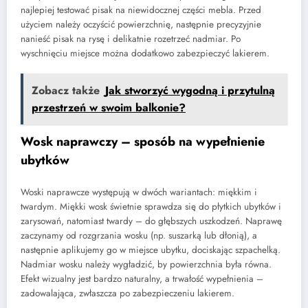
najlepiej testować pisak na niewidocznej części mebla. Przed
użyciem należy oczyścić powierzchnię, następnie precyzyjnie
nanieść pisak na rysę i delikatnie rozetrzeć nadmiar. Po
wyschnięciu miejsce można dodatkowo zabezpieczyć lakierem.
Zobacz także
Jak stworzyć wygodną i przytulną
przestrzeń w swoim balkonie?
Wosk naprawczy – sposób na wypełnienie
ubytków
Woski naprawcze występują w dwóch wariantach: miękkim i
twardym. Miękki wosk świetnie sprawdza się do płytkich ubytków i
zarysowań, natomiast twardy – do głębszych uszkodzeń. Naprawę
zaczynamy od rozgrzania wosku (np. suszarką lub dłonią), a
następnie aplikujemy go w miejsce ubytku, dociskając szpachelką.
Nadmiar wosku należy wygładzić, by powierzchnia była równa.
Efekt wizualny jest bardzo naturalny, a trwałość wypełnienia –
zadowalająca, zwłaszcza po zabezpieczeniu lakierem.