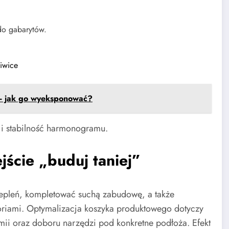
do gabarytów.
liwice
 - jak go wyeksponować?
 i stabilność harmonogramu.
ście „buduj taniej”
epleń, kompletować suchą zabudowę, a także
oriami. Optymalizacja koszyka produktowego dotyczy
emii oraz doboru narzędzi pod konkretne podłoża. Efekt