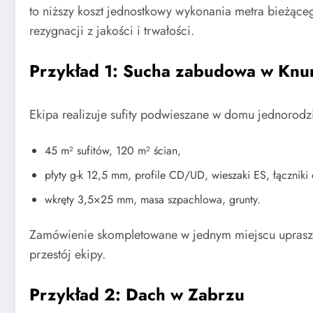
to niższy koszt jednostkowy wykonania metra bieżąc
rezygnacji z jakości i trwałości.
Przykład 1: Sucha zabudowa w Knu
Ekipa realizuje sufity podwieszane w domu jednorodz
45 m² sufitów, 120 m² ścian,
płyty g-k 12,5 mm, profile CD/UD, wieszaki ES, łączni
wkręty 3,5×25 mm, masa szpachlowa, grunty.
Zamówienie skompletowane w jednym miejscu upraszcz
przestój ekipy.
Przykład 2: Dach w Zabrzu