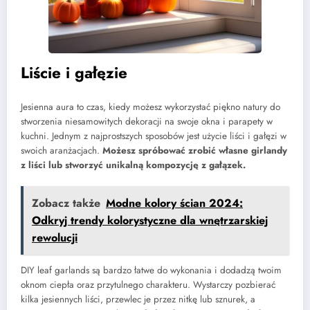
Liście i gałęzie
Jesienna aura to czas, kiedy możesz wykorzystać piękno natury do
stworzenia niesamowitych dekoracji na swoje okna i parapety w
kuchni. Jednym z najprostszych sposobów jest użycie liści i gałęzi w
swoich aranżacjach.
Możesz spróbować zrobić własne girlandy
z liści lub stworzyć unikalną kompozycję z gałązek.
Zobacz także
Modne kolory ścian 2024:
Odkryj trendy kolorystyczne dla wnętrzarskiej
rewolucji
DIY leaf garlands są bardzo łatwe do wykonania i dodadzą twoim
oknom ciepła oraz przytulnego charakteru. Wystarczy pozbierać
kilka jesiennych liści, przewlec je przez nitkę lub sznurek, a