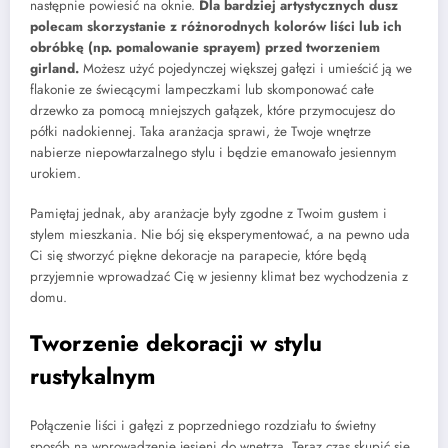
następnie powiesić na oknie.
Dla bardziej artystycznych dusz
polecam skorzystanie z różnorodnych kolorów liści lub ich
obróbkę (np. pomalowanie sprayem) przed tworzeniem
girland.
Możesz użyć pojedynczej większej gałęzi i umieścić ją we
flakonie ze świecącymi lampeczkami lub skomponować całe
drzewko za pomocą mniejszych gałązek, które przymocujesz do
półki nadokiennej. Taka aranżacja sprawi, że Twoje wnętrze
nabierze niepowtarzalnego stylu i będzie emanowało jesiennym
urokiem.
Pamiętaj jednak, aby aranżacje były zgodne z Twoim gustem i
stylem mieszkania. Nie bój się eksperymentować, a na pewno uda
Ci się stworzyć piękne dekoracje na parapecie, które będą
przyjemnie wprowadzać Cię w jesienny klimat bez wychodzenia z
domu.
Tworzenie dekoracji w stylu
rustykalnym
Połączenie liści i gałęzi z poprzedniego rozdziału to świetny
sposób na wprowadzenie jesieni do wnętrza. Teraz czas skupić się