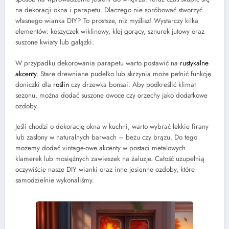
na dekoracji okna i parapetu. Dlaczego nie spróbować stworzyć
własnego wianka DIY? To prostsze, niż myślisz! Wystarczy kilka
elementów: koszyczek wiklinowy, klej gorący, sznurek jutowy oraz
suszone kwiaty lub gałązki.
W przypadku dekorowania parapetu warto postawić na
rustykalne
akcenty
. Stare drewniane pudełko lub skrzynia może pełnić funkcję
doniczki dla
roślin
czy drzewka bonsai. Aby podkreślić klimat
sezonu, można dodać suszone owoce czy orzechy jako dodatkowe
ozdoby.
Jeśli chodzi o dekorację okna w kuchni, warto wybrać lekkie firany
lub zasłony w naturalnych barwach – beżu czy brązu. Do tego
możemy dodać vintage-owe akcenty w postaci metalowych
klamerek lub mosiężnych zawieszek na żaluzje. Całość uzupełnią
oczywiście nasze DIY wianki oraz inne jesienne ozdoby, które
samodzielnie wykonaliśmy.