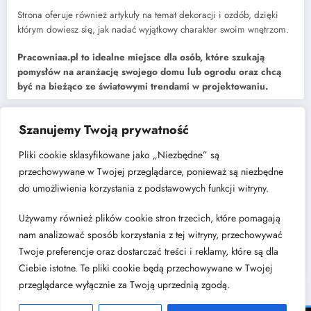
Strona oferuje również artykuły na temat dekoracji i ozdób, dzięki
którym dowiesz się, jak nadać wyjątkowy charakter swoim wnętrzom.
Pracowniaa.pl to idealne miejsce dla osób, które szukają
pomysłów na aranżację swojego domu lub ogrodu oraz chcą
być na bieżąco ze światowymi trendami w projektowaniu.
Szanujemy Twoją prywatność
Najnowsze
Pliki cookie sklasyfikowane jako „Niezbędne” są
Jak dobrać rozdzielacz do instalacji centralnego ogrzewania?
przechowywane w Twojej przeglądarce, ponieważ są niezbędne
Kuchnia w kształcie litery „L” – dlaczego to układ, który nigdy nie
do umożliwienia korzystania z podstawowych funkcji witryny.
wychodzi z mody?
Cichy luksus w architekturze wnętrz: poszukiwanie harmonii w świecie
Używamy również plików cookie stron trzecich, które pomagają
nadmiaru bodźców
nam analizować sposób korzystania z tej witryny, przechowywać
Modne wykończenia wnętrz – czy posadzki żywiczne to dobry
wybór?
Twoje preferencje oraz dostarczać treści i reklamy, które są dla
Jadalnia w salonie – jak wybrać stół i gdzie go ustawić?
Ciebie istotne. Te pliki cookie będą przechowywane w Twojej
przeglądarce wyłącznie za Twoją uprzednią zgodą.