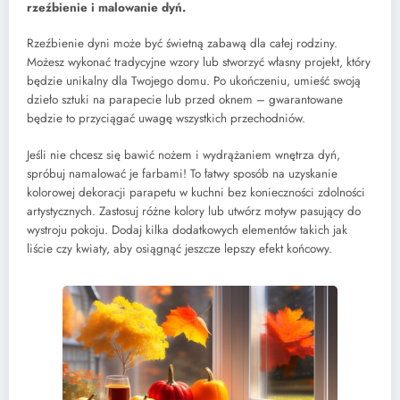
rzeźbienie i malowanie dyń.
Rzeźbienie dyni może być świetną zabawą dla całej rodziny.
Możesz wykonać tradycyjne wzory lub stworzyć własny projekt, który
będzie unikalny dla Twojego domu. Po ukończeniu, umieść swoją
dzieło sztuki na parapecie lub przed oknem – gwarantowane
będzie to przyciągać uwagę wszystkich przechodniów.
Jeśli nie chcesz się bawić nożem i wydrążaniem wnętrza dyń,
spróbuj namalować je farbami! To łatwy sposób na uzyskanie
kolorowej dekoracji parapetu w kuchni bez konieczności zdolności
artystycznych. Zastosuj różne kolory lub utwórz motyw pasujący do
wystroju pokoju. Dodaj kilka dodatkowych elementów takich jak
liście czy kwiaty, aby osiągnąć jeszcze lepszy efekt końcowy.