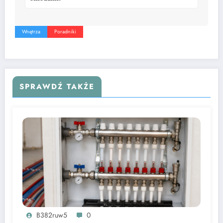
Wnętrza
Poradniki
SPRAWDŹ TAKŻE
B382ruw5
0