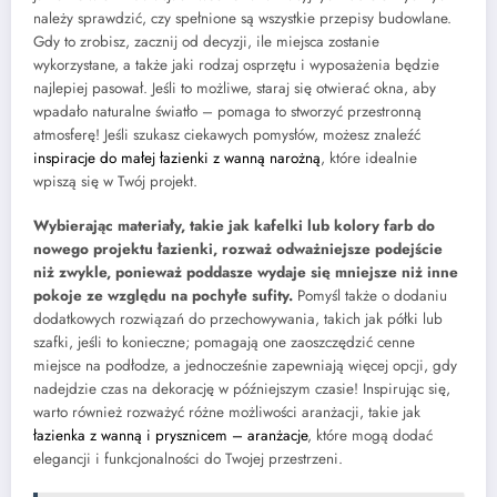
należy sprawdzić, czy spełnione są wszystkie przepisy budowlane.
Gdy to zrobisz, zacznij od decyzji, ile miejsca zostanie
wykorzystane, a także jaki rodzaj osprzętu i wyposażenia będzie
najlepiej pasował. Jeśli to możliwe, staraj się otwierać okna, aby
wpadało naturalne światło – pomaga to stworzyć przestronną
atmosferę! Jeśli szukasz ciekawych pomysłów, możesz znaleźć
inspiracje do małej łazienki z wanną narożną
, które idealnie
wpiszą się w Twój projekt.
Wybierając materiały, takie jak kafelki lub kolory farb do
nowego projektu łazienki, rozważ odważniejsze podejście
niż zwykle, ponieważ poddasze wydaje się mniejsze niż inne
pokoje ze względu na pochyłe sufity.
Pomyśl także o dodaniu
dodatkowych rozwiązań do przechowywania, takich jak półki lub
szafki, jeśli to konieczne; pomagają one zaoszczędzić cenne
miejsce na podłodze, a jednocześnie zapewniają więcej opcji, gdy
nadejdzie czas na dekorację w późniejszym czasie! Inspirując się,
warto również rozważyć różne możliwości aranżacji, takie jak
łazienka z wanną i prysznicem – aranżacje
, które mogą dodać
elegancji i funkcjonalności do Twojej przestrzeni.