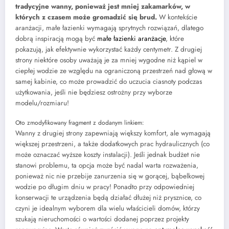
tradycyjne wanny, ponieważ jest mniej zakamarków, w
których z czasem może gromadzić się brud.
W kontekście
aranżacji, małe łazienki wymagają sprytnych rozwiązań, dlatego
dobrą inspiracją mogą być
małe łazienki aranżacje
, które
pokazują, jak efektywnie wykorzystać każdy centymetr. Z drugiej
strony niektóre osoby uważają je za mniej wygodne niż kąpiel w
ciepłej wodzie ze względu na ograniczoną przestrzeń nad głową w
samej kabinie, co może prowadzić do uczucia ciasnoty podczas
użytkowania, jeśli nie będziesz ostrożny przy wyborze
modelu/rozmiaru!
Oto zmodyfikowany fragment z dodanym linkiem:
Wanny z drugiej strony zapewniają większy komfort, ale wymagają
większej przestrzeni, a także dodatkowych prac hydraulicznych (co
może oznaczać wyższe koszty instalacji). Jeśli jednak budżet nie
stanowi problemu, ta opcja może być nadal warta rozważenia,
ponieważ nic nie przebije zanurzenia się w gorącej, bąbelkowej
wodzie po długim dniu w pracy! Ponadto przy odpowiedniej
konserwacji te urządzenia będą działać dłużej niż prysznice, co
czyni je idealnym wyborem dla wielu właścicieli domów, którzy
szukają nieruchomości o wartości dodanej poprzez projekty