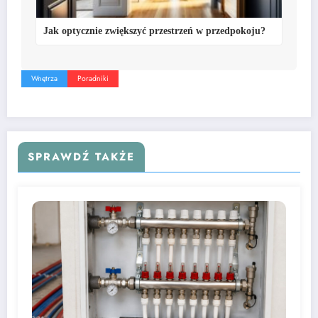
Wnętrza
Poradniki
SPRAWDŹ TAKŻE
B382ruw5
0
Jak dobrać rozdzielacz do instalacji