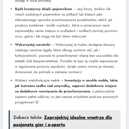
dostęp w razie potrzeby.
Bądź kreatywny dzięki pojemnikom
– użyj koszy, słoików lub
innych ozdobnych pojemników na półkach lub blatach jako
alternatywnego sposobu przechowywania przedmiotów, takich jak
przybory toaletowe i środki czystości, które w przeciwnym razie
zajmowałyby cenne miejsce w szufladach i szafkach poniżej poziomu
oczu, gdzie i tak mogą nie być łatwo widoczne!
Wykorzystaj narożniki
– Wykorzystaj te trudno dostępne obszary,
instalując narożne regały, które oferują zarówno styl, jak i
funkcjonalność; pozwala to przechowywać więcej bez uszczerbku dla
estetyki (lub bezpieczeństwa). Ponadto te typy są zwykle wyposażone
w regulowane poziomy wysokości, dzięki czemu można je również
dostosować do potrzeb w zakresie rozmiaru!
Wybierz wielofunkcyjne meble –
Inwestycja w smukłe meble, takie
jak lustrzana szafka nad umywalką, zapewni dodatkowe miejsce
na dodatkowe rozwiązania do przechowywania
, a jednocześnie
zapewni pełne odbicie, co jest zawsze przydatne podczas porannych
przygotowań 😉
Zobacz także
Zaprojektuj idealne wnętrze dla
pasjonata gier i e-sportu