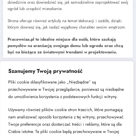
Strona oferuje również artykuły na temat dekoracji i ozdób, dzięki
którym dowiesz się, jak nadać wyjątkowy charakter swoim wnętrzom.
Pracowniaa.pl to idealne miejsce dla osób, które szukają
pomysłów na aranżację swojego domu lub ogrodu oraz chcą
być na bieżąco ze światowymi trendami w projektowaniu.
Najnowsze
Jak dobrać rozdzielacz do instalacji centralnego ogrzewania?
Szanujemy Twoją prywatność
Kuchnia w kształcie litery „L” – dlaczego to układ, który nigdy nie
wychodzi z mody?
Pliki cookie sklasyfikowane jako „Niezbędne” są
Cichy luksus w architekturze wnętrz: poszukiwanie harmonii w świecie
przechowywane w Twojej przeglądarce, ponieważ są niezbędne
nadmiaru bodźców
do umożliwienia korzystania z podstawowych funkcji witryny.
Modne wykończenia wnętrz – czy posadzki żywiczne to dobry
wybór?
Używamy również plików cookie stron trzecich, które pomagają
Jadalnia w salonie – jak wybrać stół i gdzie go ustawić?
nam analizować sposób korzystania z tej witryny, przechowywać
Twoje preferencje oraz dostarczać treści i reklamy, które są dla
Ciebie istotne. Te pliki cookie będą przechowywane w Twojej