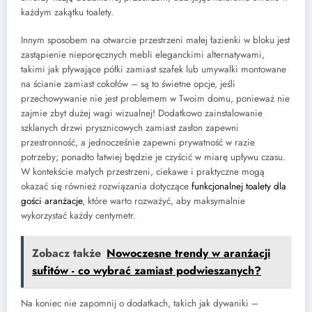
każdym zakątku toalety.
Innym sposobem na otwarcie przestrzeni małej łazienki w bloku jest
zastąpienie nieporęcznych mebli eleganckimi alternatywami,
takimi jak pływające półki zamiast szafek lub umywalki montowane
na ścianie zamiast cokołów – są to świetne opcje, jeśli
przechowywanie nie jest problemem w Twoim domu, ponieważ nie
zajmie zbyt dużej wagi wizualnej! Dodatkowo zainstalowanie
szklanych drzwi prysznicowych zamiast zasłon zapewni
przestronność, a jednocześnie zapewni prywatność w razie
potrzeby; ponadto łatwiej będzie je czyścić w miarę upływu czasu.
W kontekście małych przestrzeni, ciekawe i praktyczne mogą
okazać się również rozwiązania dotyczące
funkcjonalnej toalety dla
gości aranżacje
, które warto rozważyć, aby maksymalnie
wykorzystać każdy centymetr.
Zobacz także
Nowoczesne trendy w aranżacji
sufitów - co wybrać zamiast podwieszanych?
Na koniec nie zapomnij o dodatkach, takich jak dywaniki –