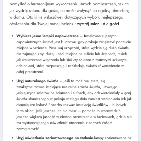
pomyśleć o harmonijnym wykończeniu innych pomieszczeń, takich
jak wystrój salonu dla gości, co może wpłynąć na ogólną atmosferę
w domu. Oto kilka wskazówek dotyczących wyboru najlepszego
oświetlenia dla Twojej małej łazienki:
wystrój salonu dla gości
.
Wybierz jasne lampki napowietrzne
– Instalowanie jasnych
napowietrznych świateł jest kluczowe, gdy próbuje zwiększyć poczucie
miejsca w łazience. Poszukaj urządzeń, które wydzielają dużo światła,
nie zajmując zbyt dużej ilości miejsca na suficie lub ścianach, takich
jak wpuszczane wręczenia lub kinkiety ścienne z matowymi szklanymi
odcieniami, które rozpraszają i rozkładają światło równomiernie w
całej przestrzeni.
Użyj naturalnego światła
– jeśli to możliwe, staraj się
zmaksymalizować istniejące naturalne źródła światła, używając
jaśniejszych kolorów na ścianach i sufitach, aby odzwierciedlały więcej
światła słonecznego w pokoju w ciągu dnia zamiast wchłaniania ich jak
ciemniejsze kolory! Ponadto rozważ instalację świetlików lub innych
form okien, jeśli jeszcze ich nie masz – pomoże to wprowadzić
jeszcze większą jasność w ciemne przestrzenie w łazienkach, gdzie nie
ma wystarczającego oświetlenia otoczenia z samych źródeł
zewnętrznych!
Użyj oświetlenia zorientowanego na zadanie
-lampy zorientowane na