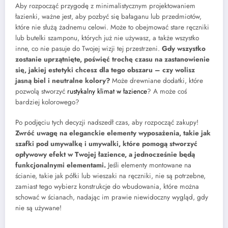
Aby rozpocząć przygodę z minimalistycznym projektowaniem
łazienki, ważne jest, aby pozbyć się bałaganu lub przedmiotów,
które nie służą żadnemu celowi. Może to obejmować stare ręczniki
lub butelki szamponu, których już nie używasz, a także wszystko
inne, co nie pasuje do Twojej wizji tej przestrzeni.
Gdy wszystko
zostanie uprzątnięte, poświęć trochę czasu na zastanowienie
się, jakiej estetyki chcesz dla tego obszaru – czy wolisz
jasną biel i neutralne kolory?
Może drewniane dodatki, które
pozwolą stworzyć
rustykalny klimat w łazience
? A może coś
bardziej kolorowego?
Po podjęciu tych decyzji nadszedł czas, aby rozpocząć zakupy!
Zwróć uwagę na eleganckie elementy wyposażenia, takie jak
szafki pod umywalkę i umywalki, które pomogą stworzyć
opływowy efekt w Twojej łazience, a jednocześnie będą
funkcjonalnymi elementami.
Jeśli elementy montowane na
ścianie, takie jak półki lub wieszaki na ręczniki, nie są potrzebne,
zamiast tego wybierz konstrukcje do wbudowania, które można
schować w ścianach, nadając im prawie niewidoczny wygląd, gdy
nie są używane!