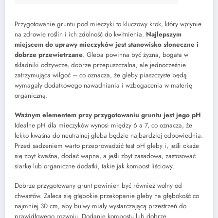
Przygotowanie gruntu pod mieczyki to kluczowy krok, który wpłynie
na zdrowie roślin i ich zdolność do kwitnienia.
Najlepszym
miejscem do uprawy mieczyków jest stanowisko słoneczne i
dobrze przewietrzane
. Gleba powinna być żyzna, bogata w
składniki odżywcze, dobrze przepuszczalna, ale jednocześnie
zatrzymująca wilgoć – co oznacza, że gleby piaszczyste będą
wymagały dodatkowego nawadniania i wzbogacenia w materię
organiczną.
Ważnym elementem przy przygotowaniu gruntu jest jego pH
.
Idealne pH dla mieczyków wynosi między 6 a 7, co oznacza, że
lekko kwaśna do neutralnej gleba będzie najbardziej odpowiednia.
Przed sadzeniem warto przeprowadzić test pH gleby i, jeśli okaże
się zbyt kwaśna, dodać wapna, a jeśli zbyt zasadowa, zastosować
siarkę lub organiczne dodatki, takie jak kompost liściowy.
Dobrze przygotowany grunt powinien być również wolny od
chwastów. Zaleca się głębokie przekopanie gleby na głębokość co
najmniej 30 cm, aby bulwy miały wystarczającą przestrzeń do
prawidłowego rozwoju. Dodanie kompostu lub dobrze