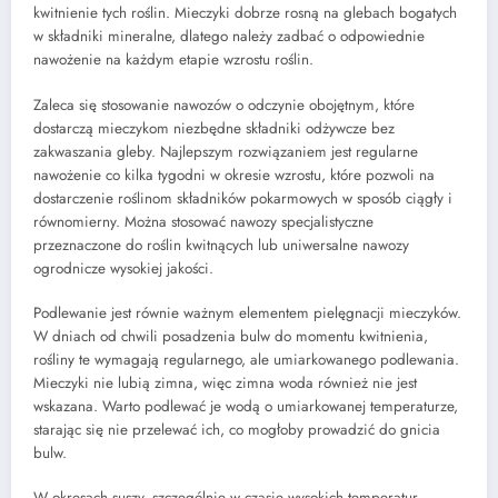
kwitnienie tych roślin. Mieczyki dobrze rosną na glebach bogatych
w składniki mineralne, dlatego należy zadbać o odpowiednie
nawożenie na każdym etapie wzrostu roślin.
Zaleca się stosowanie nawozów o odczynie obojętnym, które
dostarczą mieczykom niezbędne składniki odżywcze bez
zakwaszania gleby. Najlepszym rozwiązaniem jest regularne
nawożenie co kilka tygodni w okresie wzrostu, które pozwoli na
dostarczenie roślinom składników pokarmowych w sposób ciągły i
równomierny. Można stosować nawozy specjalistyczne
przeznaczone do roślin kwitnących lub uniwersalne nawozy
ogrodnicze wysokiej jakości.
Podlewanie jest równie ważnym elementem pielęgnacji mieczyków.
W dniach od chwili posadzenia bulw do momentu kwitnienia,
rośliny te wymagają regularnego, ale umiarkowanego podlewania.
Mieczyki nie lubią zimna, więc zimna woda również nie jest
wskazana. Warto podlewać je wodą o umiarkowanej temperaturze,
starając się nie przelewać ich, co mogłoby prowadzić do gnicia
bulw.
W okresach suszy, szczególnie w czasie wysokich temperatur,