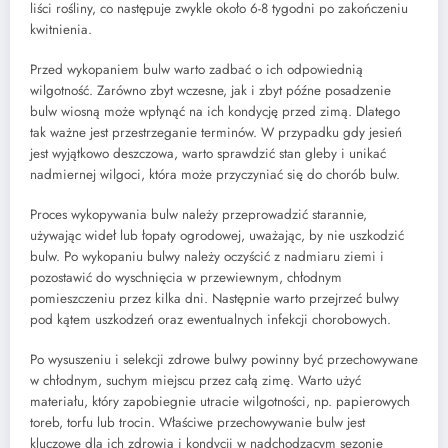
liści rośliny, co następuje zwykle około 6-8 tygodni po zakończeniu
kwitnienia.
Przed wykopaniem bulw warto zadbać o ich odpowiednią
wilgotność. Zarówno zbyt wczesne, jak i zbyt późne posadzenie
bulw wiosną może wpłynąć na ich kondycję przed zimą. Dlatego
tak ważne jest przestrzeganie terminów. W przypadku gdy jesień
jest wyjątkowo deszczowa, warto sprawdzić stan gleby i unikać
nadmiernej wilgoci, która może przyczyniać się do chorób bulw.
Proces wykopywania bulw należy przeprowadzić starannie,
używając wideł lub łopaty ogrodowej, uważając, by nie uszkodzić
bulw. Po wykopaniu bulwy należy oczyścić z nadmiaru ziemi i
pozostawić do wyschnięcia w przewiewnym, chłodnym
pomieszczeniu przez kilka dni. Następnie warto przejrzeć bulwy
pod kątem uszkodzeń oraz ewentualnych infekcji chorobowych.
Po wysuszeniu i selekcji zdrowe bulwy powinny być przechowywane
w chłodnym, suchym miejscu przez całą zimę. Warto użyć
materiału, który zapobiegnie utracie wilgotności, np. papierowych
toreb, torfu lub trocin. Właściwe przechowywanie bulw jest
kluczowe dla ich zdrowia i kondycji w nadchodzącym sezonie