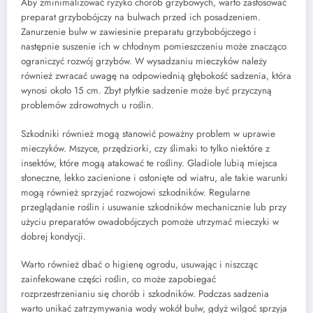
Aby zminimalizować ryzyko chorób grzybowych, warto zastosować
preparat grzybobójczy na bulwach przed ich posadzeniem.
Zanurzenie bulw w zawiesinie preparatu grzybobójczego i
następnie suszenie ich w chłodnym pomieszczeniu może znacząco
ograniczyć rozwój grzybów. W wysadzaniu mieczyków należy
również zwracać uwagę na odpowiednią głębokość sadzenia, która
wynosi około 15 cm. Zbyt płytkie sadzenie może być przyczyną
problemów zdrowotnych u roślin.
Szkodniki również mogą stanowić poważny problem w uprawie
mieczyków. Mszyce, przędziorki, czy ślimaki to tylko niektóre z
insektów, które mogą atakować te rośliny. Gladiole lubią miejsca
słoneczne, lekko zacienione i osłonięte od wiatru, ale takie warunki
mogą również sprzyjać rozwojowi szkodników. Regularne
przeglądanie roślin i usuwanie szkodników mechanicznie lub przy
użyciu preparatów owadobójczych pomoże utrzymać mieczyki w
dobrej kondycji.
Warto również dbać o higienę ogrodu, usuwając i niszcząc
zainfekowane części roślin, co może zapobiegać
rozprzestrzenianiu się chorób i szkodników. Podczas sadzenia
warto unikać zatrzymywania wody wokół bulw, gdyż wilgoć sprzyja