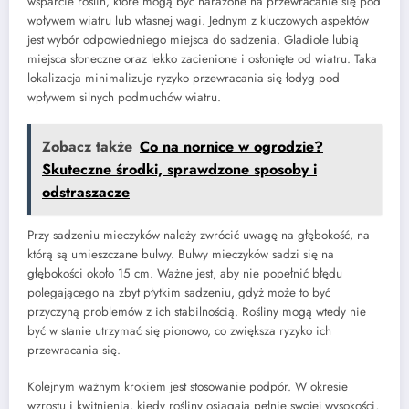
wsparcie roślin, które mogą być narażone na przewracanie się pod
wpływem wiatru lub własnej wagi. Jednym z kluczowych aspektów
jest wybór odpowiedniego miejsca do sadzenia. Gladiole lubią
miejsca słoneczne oraz lekko zacienione i osłonięte od wiatru. Taka
lokalizacja minimalizuje ryzyko przewracania się łodyg pod
wpływem silnych podmuchów wiatru.
Zobacz także
Co na nornice w ogrodzie?
Skuteczne środki, sprawdzone sposoby i
odstraszacze
Przy sadzeniu mieczyków należy zwrócić uwagę na głębokość, na
którą są umieszczane bulwy. Bulwy mieczyków sadzi się na
głębokości około 15 cm. Ważne jest, aby nie popełnić błędu
polegającego na zbyt płytkim sadzeniu, gdyż może to być
przyczyną problemów z ich stabilnością. Rośliny mogą wtedy nie
być w stanie utrzymać się pionowo, co zwiększa ryzyko ich
przewracania się.
Kolejnym ważnym krokiem jest stosowanie podpór. W okresie
wzrostu i kwitnienia, kiedy rośliny osiągają pełnię swojej wysokości,