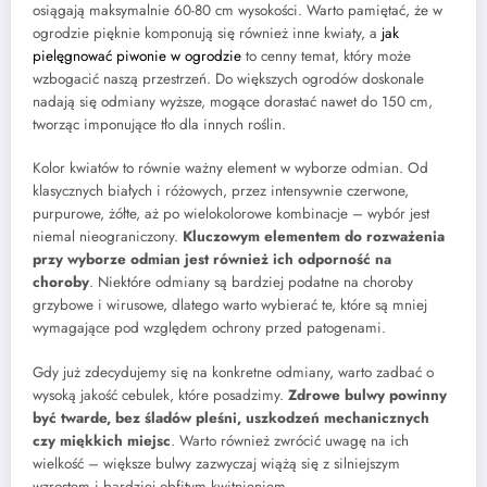
osiągają maksymalnie 60-80 cm wysokości. Warto pamiętać, że w
ogrodzie pięknie komponują się również inne kwiaty, a
jak
pielęgnować piwonie w ogrodzie
to cenny temat, który może
wzbogacić naszą przestrzeń. Do większych ogrodów doskonale
nadają się odmiany wyższe, mogące dorastać nawet do 150 cm,
tworząc imponujące tło dla innych roślin.
Kolor kwiatów to równie ważny element w wyborze odmian. Od
klasycznych białych i różowych, przez intensywnie czerwone,
purpurowe, żółte, aż po wielokolorowe kombinacje – wybór jest
niemal nieograniczony.
Kluczowym elementem do rozważenia
przy wyborze odmian jest również ich odporność na
choroby
. Niektóre odmiany są bardziej podatne na choroby
grzybowe i wirusowe, dlatego warto wybierać te, które są mniej
wymagające pod względem ochrony przed patogenami.
Gdy już zdecydujemy się na konkretne odmiany, warto zadbać o
wysoką jakość cebulek, które posadzimy.
Zdrowe bulwy powinny
być twarde, bez śladów pleśni, uszkodzeń mechanicznych
czy miękkich miejsc
. Warto również zwrócić uwagę na ich
wielkość – większe bulwy zazwyczaj wiążą się z silniejszym
wzrostem i bardziej obfitym kwitnieniem.