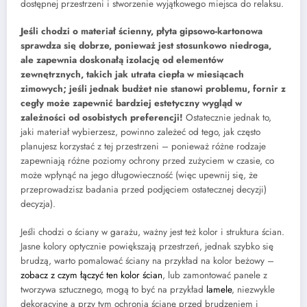
dostępnej przestrzeni i stworzenie wyjątkowego miejsca do relaksu.
Jeśli chodzi o materiał ścienny, płyta gipsowo-kartonowa
sprawdza się dobrze, ponieważ jest stosunkowo niedroga,
ale zapewnia doskonałą izolację od elementów
zewnętrznych, takich jak utrata ciepła w miesiącach
zimowych; jeśli jednak budżet nie stanowi problemu, fornir z
cegły może zapewnić bardziej estetyczny wygląd w
zależności od osobistych preferencji!
Ostatecznie jednak to,
jaki materiał wybierzesz, powinno zależeć od tego, jak często
planujesz korzystać z tej przestrzeni – ponieważ różne rodzaje
zapewniają różne poziomy ochrony przed zużyciem w czasie, co
może wpłynąć na jego długowieczność (więc upewnij się, że
przeprowadzisz badania przed podjęciem ostatecznej decyzji)
decyzja).
Jeśli chodzi o ściany w garażu, ważny jest też kolor i struktura ścian.
Jasne kolory optycznie powiększają przestrzeń, jednak szybko się
brudzą, warto pomalować ściany na przykład na kolor beżowy –
zobacz z czym łączyć ten kolor ścian
, lub zamontować panele z
tworzywa sztucznego, mogą to być na przykład
lamele
, niezwykle
dekoracyjne a przy tym ochronią ścianę przed brudzeniem i