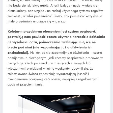
ścienne, rozważ szafkę z drzwiami lub szufladami, w której rzeczy
nie będą się tak łatwo gubić. A jeśli bałagan nadal wydaje się
nieunikniony, bez względu na rodzaj używanego systemu regałów,
zainwestuj w kilka pojemników i koszy, aby pomieścić wszystkie te
małe przedmioty unoszące się w garażu!
Kolejnym przydatnym elementem jest system pegboard;
pozwalają nam powiesić często używane narzędzia dokładnie
na wysokości oczu, jednocześnie zwalniając miejsce na
blacie pod nimi (nie wspominając już o ułatwieniu ich
znalezienia!).
Na koniec nie zapomnijmy o oświetleniu – często
pomijanym, a niezbędnym, jeśli chcemy bezpiecznie pracować w
naszych garażach po zmroku w miesiącach zimowych lub
wieczornymi projektami w letnie weekendy. Upewnij się, że
zainstalowane światła zapewniają wystarczającą jasność i
równomiernie pokrywają cały obszar, najlepiej z regulowanymi
opcjami przyciemniania.