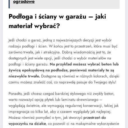
ogrodowe
Podłoga i ściany w garażu – jaki
materiał wybrać?
Jeśli chodzi o garaż, jedną z najważniejszych decyzji jest wybór
rodzaju podłogi i ścian. W końcu jest to przestrzeń, która musi być
zarówno trwała, jak i atrakcyjna. Dobrą wiadomością jest to, że
dostępnych jest wiele opcji, jeśli chodzi o wybór materiałów na
podłogi i ściany garażu.
Na przykład możesz wybrać beton lub
żywicę epoksydową na podłodze, ponieważ materiały te są
niezwykle trwałe.
Dostępne są również w różnych kolorach, dzięki
czemu możesz znaleźć coś, co naprawdę pasuje do Twojego stylu!
Ponadto, jeśli chcesz czegoś bardziej stylowego niż zwykły beton,
warto rozważyć opcję płytek lub laminatu drewnianego –
wyglądają świetnie, ale wymagają regularnej konserwacji, takiej jak
impregnacja co kilka lat, aby z czasem wyglądały jak najlepiej.
Możesz również pomyśleć o tym, jak stworzyć
przestrzeń do
wypoczynku na działce
, co pozwoli ci na maksymalne wykorzystanie