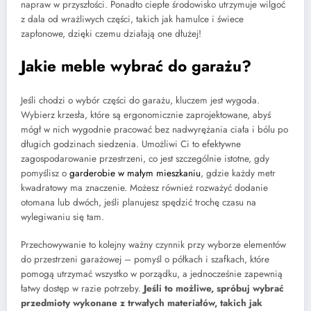
napraw w przyszłości. Ponadto ciepłe środowisko utrzymuje wilgoć
z dala od wrażliwych części, takich jak hamulce i świece
zapłonowe, dzięki czemu działają one dłużej!
Jakie meble wybrać do garażu?
Jeśli chodzi o wybór części do garażu, kluczem jest wygoda.
Wybierz krzesła, które są ergonomicznie zaprojektowane, abyś
mógł w nich wygodnie pracować bez nadwyrężania ciała i bólu po
długich godzinach siedzenia. Umożliwi Ci to efektywne
zagospodarowanie przestrzeni, co jest szczególnie istotne, gdy
pomyślisz o
garderobie w małym mieszkaniu
, gdzie każdy metr
kwadratowy ma znaczenie. Możesz również rozważyć dodanie
otomana lub dwóch, jeśli planujesz spędzić trochę czasu na
wylegiwaniu się tam.
Przechowywanie to kolejny ważny czynnik przy wyborze elementów
do przestrzeni garażowej – pomyśl o półkach i szafkach, które
pomogą utrzymać wszystko w porządku, a jednocześnie zapewnią
łatwy dostęp w razie potrzeby.
Jeśli to możliwe, spróbuj wybrać
przedmioty wykonane z trwałych materiałów, takich jak