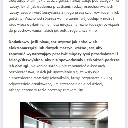
Decydując o tym, jak urządzić garaż, należy wziąć pod uwagę kilka
rzeczy, takich jak dostępna przestrzeń, rodzaj przechowywanych
rzeczy, częstotliwość korzystania z niego przez członków rodziny lub
gości itp. Ważne jest również wymierzenie Twój dostępny metraż,
więc wiesz dokładnie, ile masz miejsca na różne rodzaje rozwiązań
do przechowywania, takich jak półki, regały, szafki itp.
Dodatkowo, jeśli planujesz używać jakichkolwiek
elektronarzędzi lub dużych maszyn, ważne jest, aby
zapewnić wystarczający prześwit między tymi przedmiotami i
ściany/drzwi/okna, aby nie spowodowały uszkodzeń podczas
ich obsługi.
Na koniec spróbuj nie zapomnieć o środkach
bezpieczeństwa, takich jak upewnienie się, że wszystkie
niebezpieczne materiały (chemikalia, farby, rozpuszczalniki) są
odpowiednio oznakowane, umieszczone z dala od dzieci,
zabezpieczone w razie potrzeby zamkami itp.