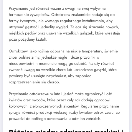
Przycinanie jest również ważne z uwagi na swój wpływ na
formowanie żywopłotów. Ostrokrzew znakomicie nadaje się do
formy żywopłotu, ale wymaga regularnego kształtowania, aby
utrzymać gęstość i jednolity wygląd. Zaleca się skracanie nowych,
miękkich pędów oraz usuwanie wszelkich gałązek, które wyrastają
poza pożądany kształt.
Ostrokrzew, jako roślina odporna na niskie temperatury, świetnie
znosi polskie zimy, jednakże nagłe i duże przycinki w
nieodpowiednim momencie mogą go osłabić. Należy również
zwracać uwagę na wszelkie chore lub uszkodzone gałązki, które
powinny być usunięte natychmiast, aby zapobiec
rozprzestrzenianiu się chorób.
Przycinanie ostrokrzewu w lato i jesień może ograniczyć ilość
kwiatów oraz owoców, które przez cały rok dodają ogrodowi
kolorowych, zielono-czerwonych akcentów. Regularne przycinanie
sprzyja również produkcji większej liczby kwiatów ostrokrzewu, co
prowadzi do obfitego owocowania u odmian żeńskich.