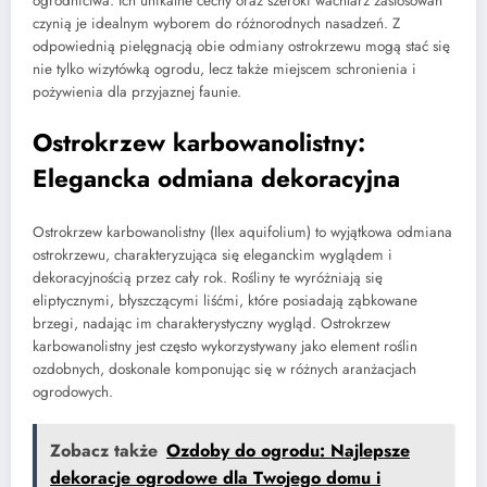
ogrodnictwa. Ich unikalne cechy oraz szeroki wachlarz zastosowań
czynią je idealnym wyborem do różnorodnych nasadzeń. Z
odpowiednią pielęgnacją obie odmiany ostrokrzewu mogą stać się
nie tylko wizytówką ogrodu, lecz także miejscem schronienia i
pożywienia dla przyjaznej faunie.
Ostrokrzew karbowanolistny:
Elegancka odmiana dekoracyjna
Ostrokrzew karbowanolistny (Ilex aquifolium) to wyjątkowa odmiana
ostrokrzewu, charakteryzująca się eleganckim wyglądem i
dekoracyjnością przez cały rok. Rośliny te wyróżniają się
eliptycznymi, błyszczącymi liśćmi, które posiadają ząbkowane
brzegi, nadając im charakterystyczny wygląd. Ostrokrzew
karbowanolistny jest często wykorzystywany jako element roślin
ozdobnych, doskonale komponując się w różnych aranżacjach
ogrodowych.
Zobacz także
Ozdoby do ogrodu: Najlepsze
dekoracje ogrodowe dla Twojego domu i