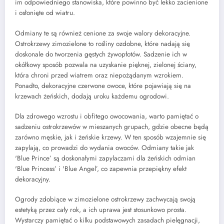
im odpowiedniego stanowiska, które powinno być lekko zacienione
i osłonięte od wiatru.
Odmiany te są również cenione za swoje walory dekoracyjne.
Ostrokrzewy zimozielone to rośliny ozdobne, które nadają się
doskonale do tworzenia gęstych żywopłotów. Sadzenie ich w
okółkowy sposób pozwala na uzyskanie pięknej, zielonej ściany,
która chroni przed wiatrem oraz niepożądanym wzrokiem.
Ponadto, dekoracyjne czerwone owoce, które pojawiają się na
krzewach żeńskich, dodają uroku każdemu ogrodowi.
Dla zdrowego wzrostu i obfitego owocowania, warto pamiętać o
sadzeniu ostrokrzewów w mieszanych grupach, gdzie obecne będą
zarówno męskie, jak i żeńskie krzewy. W ten sposób wzajemnie się
zapylają, co prowadzi do wydania owoców. Odmiany takie jak
'Blue Prince’ są doskonałymi zapylaczami dla żeńskich odmian
'Blue Princess’ i 'Blue Angel’, co zapewnia przepiękny efekt
dekoracyjny.
Ogrody zdobiące w zimozielone ostrokrzewy zachwycają swoją
estetyką przez cały rok, a ich uprawa jest stosunkowo prosta.
Wystarczy pamiętać o kilku podstawowych zasadach pielęgnacji,