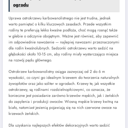
ogrodu
Uprawa ostrokrzewu karbowanolistnego nie jest trudna, jednak
warto pamiętać o kilku kluczowych zasadach. Przede wszystkim
rośliny te preferują lekko kwaśne podłoża, choć mogą rosnąć także
w glebie o odczynie obojętnym. Ważne jest również, aby zapewnić
im odpowiednie nawożenie — najlepiej nawozami przeznaczonymi
dla roślin kwaśnolubnych. Sadzonki ostrokrzewu warto sadzić na
głębokości około 10-15 cm, aby rośliny miały wystarczająco miejsca
na rozwój pędu głównego.
Ostrokrzew karbowanolistny osiąga zazwyczaj od 2 do 6 m
wysokości, co czyni go idealnym krzewem do tworzenia naturalnych
żywopłotów oraz jako soliter w ogrodach. Krzewy te, jak wszystkie
ostrokrzewy, są roślinami rozdzielnopłciowymi, co oznacza, że
konieczne jest posiadanie zarówno krzewów męskich, jak i żeńskich
do zapylenia i produkcji owoców. Wiosną męskie krzewy kwitną na
biało, natomiast jesienią pojawiają się na nich czerwone owoce na
krzewach żeńskich.
Dla uzyskania najlepszych efektów dekoracyjnych warto sadzić