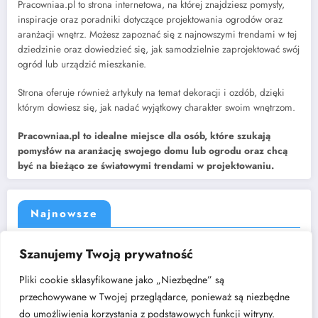
Pracowniaa.pl to strona internetowa, na której znajdziesz pomysły,
inspiracje oraz poradniki dotyczące projektowania ogrodów oraz
aranżacji wnętrz. Możesz zapoznać się z najnowszymi trendami w tej
dziedzinie oraz dowiedzieć się, jak samodzielnie zaprojektować swój
ogród lub urządzić mieszkanie.
Strona oferuje również artykuły na temat dekoracji i ozdób, dzięki
którym dowiesz się, jak nadać wyjątkowy charakter swoim wnętrzom.
Pracowniaa.pl to idealne miejsce dla osób, które szukają
pomysłów na aranżację swojego domu lub ogrodu oraz chcą
być na bieżąco ze światowymi trendami w projektowaniu.
Najnowsze
Jak dobrać rozdzielacz do instalacji centralnego ogrzewania?
Szanujemy Twoją prywatność
Kuchnia w kształcie litery „L” – dlaczego to układ, który nigdy nie
wychodzi z mody?
Pliki cookie sklasyfikowane jako „Niezbędne” są
Cichy luksus w architekturze wnętrz: poszukiwanie harmonii w świecie
przechowywane w Twojej przeglądarce, ponieważ są niezbędne
nadmiaru bodźców
do umożliwienia korzystania z podstawowych funkcji witryny.