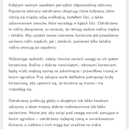
Kolejnym ważnym aspektem jest wybór odpowiedniej odmiany.
Popularne odmiany ostrokrzewu obejmują różne kultywary, które
różnią się między sobą wielkością, kształtem liści, a także
zabarwieniem owoców, które wyrastają w kątach liści. Ostrokrzewy
to rośliny dwupienne, co oznacza, że istnieją osobne rośliny męskie
i żeńskie. Aby uzyskać owoce czerwone, konieczne jest posadzenie
zarówno roślin męskich, jak i żeńskich, ponieważ tylko żeńskie
rośliny owocują po zapyleniu.
Wybierając sadzonki, należy również zwrócić uwagę na ich system
korzeniowy. Rośliny z dobrze rozwiniętymi, zdrowymi korzeniami
będą miały większą szansę na zakwitnięcie i prawidłowy rozwój w
twoim ogrodzie. Przy zakupie warto delikatnie potrząsnąć bryłą
korzeniową, aby upewnić się, że korzenie są mocne i nie
rozpadają się.
Ostrokrzewy preferują gleby o obojętnym lub lekko kwaśnym
odczynie, a także miejsca dobrze nasłonecznione lub lekko
zacienione. Ważne jest, aby wziąć pod uwagę warunki panujące w
twoim ogrodzie – ostrokrzewy najlepiej rosną w umiarkowanym
klimacie, a niektóre z nich mogą być wrażliwe na niskie