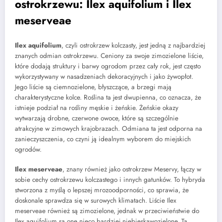
ostrokrzewu: Ilex aquifolium i Ilex
meserveae
Ilex aquifolium
, czyli ostrokrzew kolczasty, jest jedną z najbardziej
znanych odmian ostrokrzewu. Ceniony za swoje zimozielone liście,
które dodają struktury i barwy ogrodom przez cały rok, jest często
wykorzystywany w nasadzeniach dekoracyjnych i jako żywopłot.
Jego liście są ciemnozielone, błyszczące, a brzegi mają
charakterystyczne kolce. Roślina ta jest dwupienna, co oznacza, że
istnieje podział na rośliny męskie i żeńskie. Żeńskie okazy
wytwarzają drobne, czerwone owoce, które są szczególnie
atrakcyjne w zimowych krajobrazach. Odmiana ta jest odporna na
zanieczyszczenia, co czyni ją idealnym wyborem do miejskich
ogrodów.
Ilex meserveae
, znany również jako ostrokrzew Meservy, łączy w
sobie cechy ostrokrzewu kolczastego i innych gatunków. To hybryda
stworzona z myślą o lepszej mrozoodporności, co sprawia, że
doskonale sprawdza się w surowych klimatach. Liście Ilex
meserveae również są zimozielone, jednak w przeciwieństwie do
Ilex aquifolium są one nieco bardziej niebieskawozielone. Ta