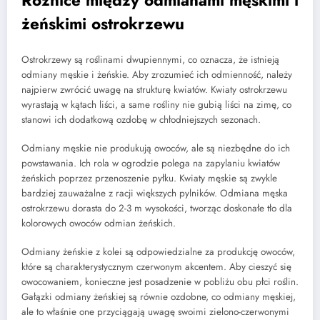
Różnice między odmianami męskimi i
żeńskimi ostrokrzewu
Ostrokrzewy są roślinami dwupiennymi, co oznacza, że istnieją
odmiany męskie i żeńskie. Aby zrozumieć ich odmienność, należy
najpierw zwrócić uwagę na strukturę kwiatów. Kwiaty ostrokrzewu
wyrastają w kątach liści, a same rośliny nie gubią liści na zimę, co
stanowi ich dodatkową ozdobę w chłodniejszych sezonach.
Odmiany męskie nie produkują owoców, ale są niezbędne do ich
powstawania. Ich rola w ogrodzie polega na zapylaniu kwiatów
żeńskich poprzez przenoszenie pyłku. Kwiaty męskie są zwykle
bardziej zauważalne z racji większych pylników. Odmiana męska
ostrokrzewu dorasta do 2-3 m wysokości, tworząc doskonałe tło dla
kolorowych owoców odmian żeńskich.
Odmiany żeńskie z kolei są odpowiedzialne za produkcję owoców,
które są charakterystycznym czerwonym akcentem. Aby cieszyć się
owocowaniem, konieczne jest posadzenie w pobliżu obu płci roślin.
Gałązki odmiany żeńskiej są równie ozdobne, co odmiany męskiej,
ale to właśnie one przyciągają uwagę swoimi zielono-czerwonymi