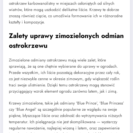
ostrokrzew karbowanolistny w miejscach osłoniętych od silnych
wiatrów, które mogą uszkodzić delikatne liście. Krzewy te dobrze
znoszą również cięcie, co umożliwia formowanie ich w różnorodne
kształty i kompozycje.
Zalety uprawy zimozielonych odmian
ostrokrzewu
Zimozielone odmiany ostrokrzewu mają wiele zalet, które
sprawiają, że są one chętnie wybierane do uprawy w ogrodach.
Przede wszystkim, ich liście pozostają dekoracyjne przez cały rok,
co jest niezwykle cenne w okresie zimowym, gdy większość roślin
traci swoje ulistnienie. Dzięki temu ostrokrzewy mogą stanowić
przyciągający wzrok element ogrodu zarówno latem, jak i zimą.
Krzewy zimozielone, takie jak odmiany 'Blue Prince’, 'Blue Princess’
czy 'Blue Angel’ są szczególnie popularne ze względu na swoje
piękne, błyszczące liście oraz zdolność do wytrzymywania niższych
temperatur. Ich pielęgnacja nie jest skomplikowana — wystarczy
regularne nawożenie, najlepiej wiosną i latem, oraz zapewnienie