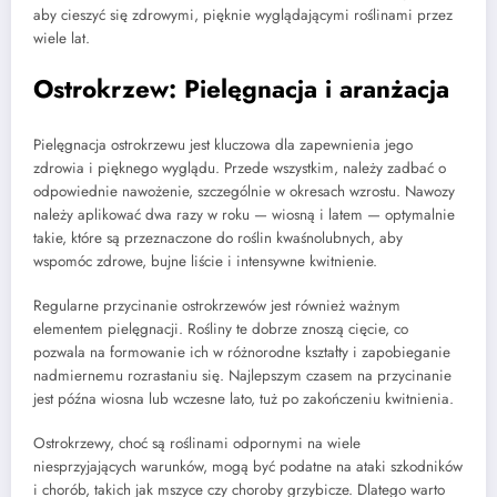
aby cieszyć się zdrowymi, pięknie wyglądającymi roślinami przez
wiele lat.
Ostrokrzew: Pielęgnacja i aranżacja
Pielęgnacja ostrokrzewu jest kluczowa dla zapewnienia jego
zdrowia i pięknego wyglądu. Przede wszystkim, należy zadbać o
odpowiednie nawożenie, szczególnie w okresach wzrostu. Nawozy
należy aplikować dwa razy w roku — wiosną i latem — optymalnie
takie, które są przeznaczone do roślin kwaśnolubnych, aby
wspomóc zdrowe, bujne liście i intensywne kwitnienie.
Regularne przycinanie ostrokrzewów jest również ważnym
elementem pielęgnacji. Rośliny te dobrze znoszą cięcie, co
pozwala na formowanie ich w różnorodne kształty i zapobieganie
nadmiernemu rozrastaniu się. Najlepszym czasem na przycinanie
jest późna wiosna lub wczesne lato, tuż po zakończeniu kwitnienia.
Ostrokrzewy, choć są roślinami odpornymi na wiele
niesprzyjających warunków, mogą być podatne na ataki szkodników
i chorób, takich jak mszyce czy choroby grzybicze. Dlatego warto