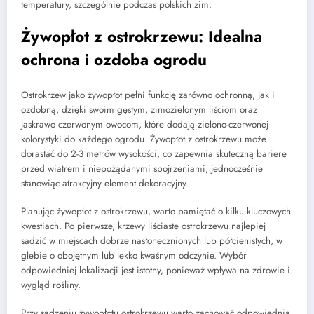
temperatury, szczególnie podczas polskich zim.
Żywopłot z ostrokrzewu: Idealna
ochrona i ozdoba ogrodu
Ostrokrzew jako żywopłot pełni funkcję zarówno ochronną, jak i
ozdobną, dzięki swoim gęstym, zimozielonym liściom oraz
jaskrawo czerwonym owocom, które dodają zielono-czerwonej
kolorystyki do każdego ogrodu. Żywopłot z ostrokrzewu może
dorastać do 2-3 metrów wysokości, co zapewnia skuteczną barierę
przed wiatrem i niepożądanymi spojrzeniami, jednocześnie
stanowiąc atrakcyjny element dekoracyjny.
Planując żywopłot z ostrokrzewu, warto pamiętać o kilku kluczowych
kwestiach. Po pierwsze, krzewy liściaste ostrokrzewu najlepiej
sadzić w miejscach dobrze nasłonecznionych lub półcienistych, w
glebie o obojętnym lub lekko kwaśnym odczynie. Wybór
odpowiedniej lokalizacji jest istotny, ponieważ wpływa na zdrowie i
wygląd rośliny.
Przy sadzeniu żywopłotu ostrokrzewu warto zachować odpowiednią