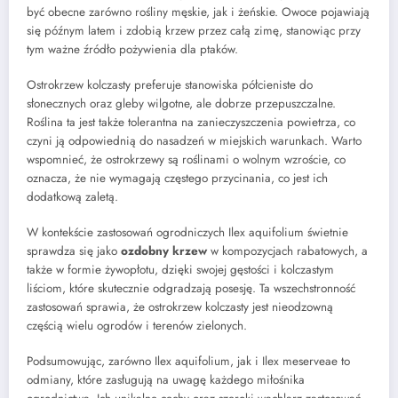
być obecne zarówno rośliny męskie, jak i żeńskie. Owoce pojawiają
się późnym latem i zdobią krzew przez całą zimę, stanowiąc przy
tym ważne źródło pożywienia dla ptaków.
Ostrokrzew kolczasty preferuje stanowiska półcieniste do
słonecznych oraz gleby wilgotne, ale dobrze przepuszczalne.
Roślina ta jest także tolerantna na zanieczyszczenia powietrza, co
czyni ją odpowiednią do nasadzeń w miejskich warunkach. Warto
wspomnieć, że ostrokrzewy są roślinami o wolnym wzroście, co
oznacza, że nie wymagają częstego przycinania, co jest ich
dodatkową zaletą.
W kontekście zastosowań ogrodniczych Ilex aquifolium świetnie
sprawdza się jako
ozdobny krzew
w kompozycjach rabatowych, a
także w formie żywopłotu, dzięki swojej gęstości i kolczastym
liściom, które skutecznie odgradzają posesję. Ta wszechstronność
zastosowań sprawia, że ostrokrzew kolczasty jest nieodzowną
częścią wielu ogrodów i terenów zielonych.
Podsumowując, zarówno Ilex aquifolium, jak i Ilex meserveae to
odmiany, które zasługują na uwagę każdego miłośnika