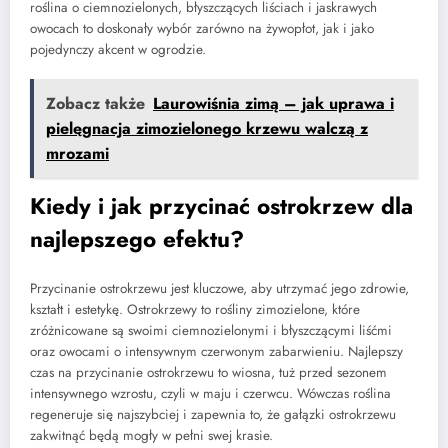
roślina o ciemnozielonych, błyszczących liściach i jaskrawych
owocach to doskonały wybór zarówno na żywopłot, jak i jako
pojedynczy akcent w ogrodzie.
Zobacz także
Laurowiśnia zimą – jak uprawa i
pielęgnacja zimozielonego krzewu walczą z
mrozami
Kiedy i jak przycinać ostrokrzew dla
najlepszego efektu?
Przycinanie ostrokrzewu jest kluczowe, aby utrzymać jego zdrowie,
kształt i estetykę. Ostrokrzewy to rośliny zimozielone, które
zróżnicowane są swoimi ciemnozielonymi i błyszczącymi liśćmi
oraz owocami o intensywnym czerwonym zabarwieniu. Najlepszy
czas na przycinanie ostrokrzewu to wiosna, tuż przed sezonem
intensywnego wzrostu, czyli w maju i czerwcu. Wówczas roślina
regeneruje się najszybciej i zapewnia to, że gałązki ostrokrzewu
zakwitnąć będą mogły w pełni swej krasie.