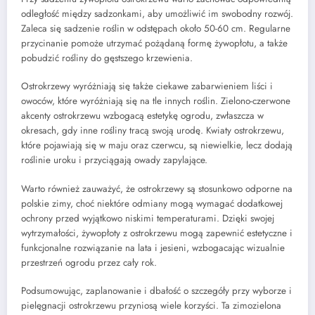
odległość między sadzonkami, aby umożliwić im swobodny rozwój.
Zaleca się sadzenie roślin w odstępach około 50-60 cm. Regularne
przycinanie pomoże utrzymać pożądaną formę żywopłotu, a także
pobudzić rośliny do gęstszego krzewienia.
Ostrokrzewy wyróżniają się także ciekawe zabarwieniem liści i
owoców, które wyróżniają się na tle innych roślin. Zielono-czerwone
akcenty ostrokrzewu wzbogacą estetykę ogrodu, zwłaszcza w
okresach, gdy inne rośliny tracą swoją urodę. Kwiaty ostrokrzewu,
które pojawiają się w maju oraz czerwcu, są niewielkie, lecz dodają
roślinie uroku i przyciągają owady zapylające.
Warto również zauważyć, że ostrokrzewy są stosunkowo odporne na
polskie zimy, choć niektóre odmiany mogą wymagać dodatkowej
ochrony przed wyjątkowo niskimi temperaturami. Dzięki swojej
wytrzymałości, żywopłoty z ostrokrzewu mogą zapewnić estetyczne i
funkcjonalne rozwiązanie na lata i jesieni, wzbogacając wizualnie
przestrzeń ogrodu przez cały rok.
Podsumowując, zaplanowanie i dbałość o szczegóły przy wyborze i
pielęgnacji ostrokrzewu przyniosą wiele korzyści. Ta zimozielona