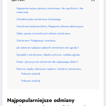
Najpopularniejsze odmiany ostrokrzewu: Ilex aquifolium i Ilex
meserveae
Charakterystyka ostrokrzewu kolczastego
Ostrokrzew karbowanolistny: Elegancka odmiana dekoracyjna
Zalety uprawy zimozielonych odmian ostrokrzewu
Ostrokrzew: Pielęgnacja i aranżacja
Jak wybierać najlepsze sadzonki ostrokrzewu do ogrodu?
Żywopłot z ostrokrzewu: Idealna ochrona i ozdoba ogrodu
Kiedy i jak przycinać ostrokrzew dla najlepszego efektu?
Różnice między odmianami męskimi i żeńskimi ostrokrzewu
Polecane artykuły
Polecane artykuły
Najpopularniejsze odmiany