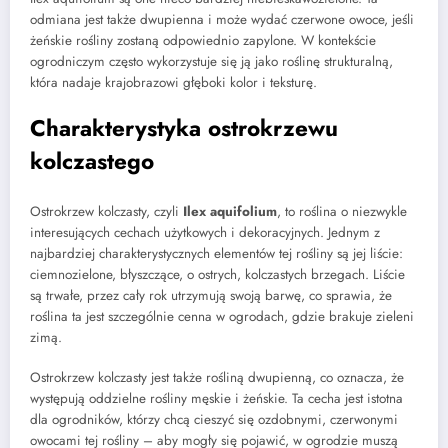
odmiana jest także dwupienna i może wydać czerwone owoce, jeśli
żeńskie rośliny zostaną odpowiednio zapylone. W kontekście
ogrodniczym często wykorzystuje się ją jako roślinę strukturalną,
która nadaje krajobrazowi głęboki kolor i teksturę.
Charakterystyka ostrokrzewu
kolczastego
Ostrokrzew kolczasty, czyli
Ilex aquifolium
, to roślina o niezwykle
interesujących cechach użytkowych i dekoracyjnych. Jednym z
najbardziej charakterystycznych elementów tej rośliny są jej liście:
ciemnozielone, błyszczące, o ostrych, kolczastych brzegach. Liście
są trwałe, przez cały rok utrzymują swoją barwę, co sprawia, że
roślina ta jest szczególnie cenna w ogrodach, gdzie brakuje zieleni
zimą.
Ostrokrzew kolczasty jest także rośliną dwupienną, co oznacza, że
występują oddzielne rośliny męskie i żeńskie. Ta cecha jest istotna
dla ogrodników, którzy chcą cieszyć się ozdobnymi, czerwonymi
owocami tej rośliny – aby mogły się pojawić, w ogrodzie muszą