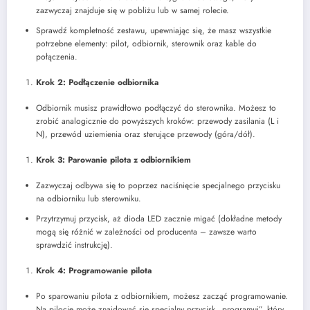
zazwyczaj znajduje się w pobliżu lub w samej rolecie.
Sprawdź kompletność zestawu, upewniając się, że masz wszystkie
potrzebne elementy: pilot, odbiornik, sterownik oraz kable do
połączenia.
Krok 2: Podłączenie odbiornika
Odbiornik musisz prawidłowo podłączyć do sterownika. Możesz to
zrobić analogicznie do powyższych kroków: przewody zasilania (L i
N), przewód uziemienia oraz sterujące przewody (góra/dół).
Krok 3: Parowanie pilota z odbiornikiem
Zazwyczaj odbywa się to poprzez naciśnięcie specjalnego przycisku
na odbiorniku lub sterowniku.
Przytrzymuj przycisk, aż dioda LED zacznie migać (dokładne metody
mogą się różnić w zależności od producenta – zawsze warto
sprawdzić instrukcję).
Krok 4: Programowanie pilota
Po sparowaniu pilota z odbiornikiem, możesz zacząć programowanie.
Na pilocie może znajdować się specjalny przycisk „programuj”, który