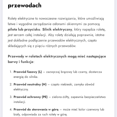
przewodach
Rolety elektryczne to nowoczesne rozwiązania, które umożliwiają
łatwe i wygodne zarządzanie osłonami okiennymi za pomocą
pilota lub przycisku
.
Silnik elektryczny
, który napędza roletę,
jest sercem całej instalacji. Aby rolety działają poprawnie, istotne
jest dokładne podłączenie przewodów elektrycznych, często
składających się z pięciu różnych przewodów.
Przewody w roletach elektrycznych mogą mieć następujące
barwy i funkcje
:
Przewód fazowy (L)
– zazwyczaj brązowy lub czarny, dostarcza
energię do silnika.
Przewód neutralny (N)
– często niebieski, zamyka obwód
elektryczny.
Przewód ochronny (PE)
– zielono-żółty, zapewnia bezpieczeństwo
instalacji.
Przewód do sterowania w górę
– może mieć kolor czerwony lub
biały, odpowiada za ruch rolety w górę.