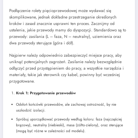
Podłączenie rolety pięcioprzewodowej może wydawać się
skomplikowane, jednak dokładne przestrzeganie określonych
kroków i zasad znacznie usprawni ten proces. Zacznijmy od
ustalenia, jakie przewody mamy do dyspozycji. Standardowo są to
przewody: zasilania (L – faza, N – neutralny), uziemienia oraz
dwa przewody sterujące (góra i dół).
Najpierw należy odpowiednio zabezpieczyć miejsce pracy, aby
uniknąć potencjalnych zagrożeń. Zasilanie należy bezwzględnie
odłączyć przed przystąpieniem do pracy, a wszystkie narzędzia i
materiały, takie jak sterownik czy kabel, powinny być wcześniej
przygotowane.
Krok 1: Przygotowanie przewodów
Odsłoń końcówki przewodów, ale zachowaj ostrożność, by nie
uszkodzić izolacji.
Spróbuj uporządkować przewody według koloru: faza (najczęściej
brązowy), neutralny (niebieski), masa (żółto-zielony), oraz sterujące
(mogą być różne w zależności od modelu).