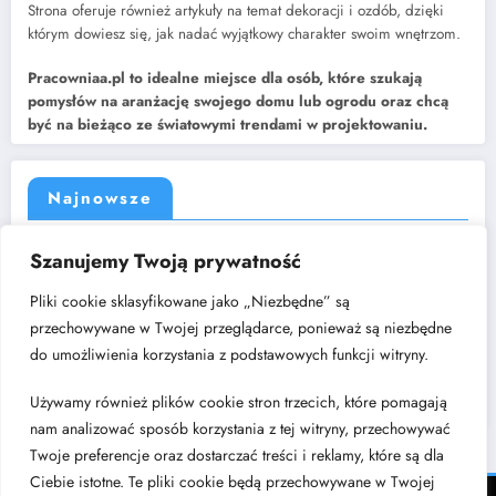
Strona oferuje również artykuły na temat dekoracji i ozdób, dzięki
którym dowiesz się, jak nadać wyjątkowy charakter swoim wnętrzom.
Pracowniaa.pl to idealne miejsce dla osób, które szukają
pomysłów na aranżację swojego domu lub ogrodu oraz chcą
być na bieżąco ze światowymi trendami w projektowaniu.
Najnowsze
Jak dobrać rozdzielacz do instalacji centralnego ogrzewania?
Szanujemy Twoją prywatność
Kuchnia w kształcie litery „L” – dlaczego to układ, który nigdy nie
wychodzi z mody?
Pliki cookie sklasyfikowane jako „Niezbędne” są
Cichy luksus w architekturze wnętrz: poszukiwanie harmonii w świecie
przechowywane w Twojej przeglądarce, ponieważ są niezbędne
nadmiaru bodźców
do umożliwienia korzystania z podstawowych funkcji witryny.
Modne wykończenia wnętrz – czy posadzki żywiczne to dobry
wybór?
Używamy również plików cookie stron trzecich, które pomagają
Jadalnia w salonie – jak wybrać stół i gdzie go ustawić?
nam analizować sposób korzystania z tej witryny, przechowywać
Twoje preferencje oraz dostarczać treści i reklamy, które są dla
Ciebie istotne. Te pliki cookie będą przechowywane w Twojej