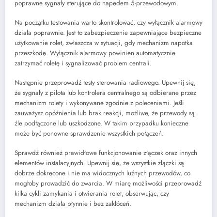
poprawne sygnały sterujące do napędem 5-przewodowym.
Na początku testowania warto skontrolować, czy wyłącznik alarmowy
działa poprawnie. Jest to zabezpieczenie zapewniające bezpieczne
użytkowanie rolet, zwłaszcza w sytuacji, gdy mechanizm napotka
przeszkodę. Wyłącznik alarmowy powinien automatycznie
zatrzymać roletę i sygnalizować problem centrali.
Następnie przeprowadź testy sterowania radiowego. Upewnij się,
że sygnały z pilota lub kontrolera centralnego są odbierane przez
mechanizm rolety i wykonywane zgodnie z poleceniami. Jeśli
zauważysz opóźnienia lub brak reakcji, możliwe, że przewody są
źle podłączone lub uszkodzone. W takim przypadku konieczne
może być ponowne sprawdzenie wszystkich połączeń.
Sprawdź również prawidłowe funkcjonowanie złączek oraz innych
elementów instalacyjnych. Upewnij się, że wszystkie złączki są
dobrze dokręcone i nie ma widocznych luźnych przewodów, co
mogłoby prowadzić do zwarcia. W miarę możliwości przeprowadź
kilka cykli zamykania i otwierania rolet, obserwując, czy
mechanizm działa płynnie i bez zakłóceń.