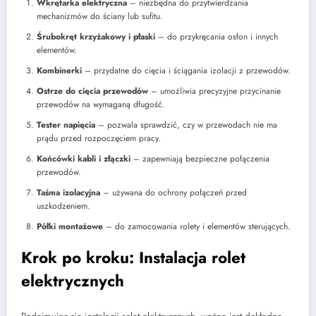
Wkrętarka elektryczna
– niezbędna do przytwierdzania
mechanizmów do ściany lub sufitu.
Śrubokręt krzyżakowy i płaski
– do przykręcania osłon i innych
elementów.
Kombinerki
– przydatne do cięcia i ściągania izolacji z przewodów.
Ostrze do cięcia przewodów
– umożliwia precyzyjne przycinanie
przewodów na wymaganą długość.
Tester napięcia
– pozwala sprawdzić, czy w przewodach nie ma
prądu przed rozpoczęciem pracy.
Końcówki kabli i złączki
– zapewniają bezpieczne połączenia
przewodów.
Taśma izolacyjna
– używana do ochrony połączeń przed
uszkodzeniem.
Półki montażowe
– do zamocowania rolety i elementów sterujących.
Krok po kroku: Instalacja rolet
elektrycznych