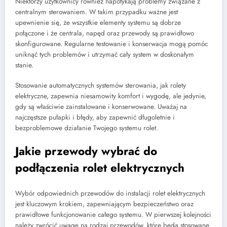
Niektórzy użytkownicy również napotykają problemy związane z
centralnym sterowaniem. W takim przypadku ważne jest
upewnienie się, że wszystkie elementy systemu są dobrze
połączone i że centrala, napęd oraz przewody są prawidłowo
skonfigurowane. Regularne testowanie i konserwacja mogą pomóc
uniknąć tych problemów i utrzymać cały system w doskonałym
stanie.
Stosowanie automatycznych systemów sterowania, jak rolety
elektryczne, zapewnia niesamowity komfort i wygodę, ale jedynie,
gdy są właściwie zainstalowane i konserwowane. Uważaj na
najczęstsze pułapki i błędy, aby zapewnić długoletnie i
bezproblemowe działanie Twojego systemu rolet.
Jakie przewody wybrać do
podłączenia rolet elektrycznych
Wybór odpowiednich przewodów do instalacji rolet elektrycznych
jest kluczowym krokiem, zapewniającym bezpieczeństwo oraz
prawidłowe funkcjonowanie całego systemu. W pierwszej kolejności
należy zwrócić uwagę na rodzaj przewodów, które będą stosowane