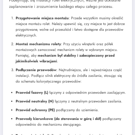
Podejmując się instalacji rolet elektrycznych, ważne jest dokładne
zaplanowanie i zrozumienie każdego etapu całego procesu.
Przygotowanie miejsca montażu
: Przede wszystkim musimy określić
miejsce montażu rolet. Należy upewnić się, czy miejsce to jest dobrze
przygotowane, wolne od przeszkód i łatwo dostępne dla przewodów
elektrycznych.
Montaż mechanizmu rolety
: Przy użyciu wkrętarki oraz półek
montażowych zamocować mechanizm rolety w wybranym miejscu.
Pamiętaj, aby
mechanizm był stabilny i zabezpieczony przed
jakimikolwiek wibracjami
.
Podłączenie przewodów
: Najtrudniejsza, ale i najważniejsza część
instalacji. Podłącz silnik elektryczny do źródła zasilania, stosując się
do schematu kolorystycznego przewodów:
Przewód fazowy (L)
łączymy z odpowiednim przewodem zasilającym.
Przewód neutralny (N)
łączymy z neutralnym przewodem zasilania.
Przewód ochronny (PE)
podłączamy do uziemienia.
Przewody kierunkowe (do sterowania w górę i dół)
podłączamy
odpowiednio do mechanizmu sterującego.