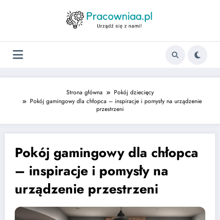
Strona główna
Pokój dziecięcy
Pokój gamingowy dla chłopca – inspiracje i pomysły na urządzenie
przestrzeni
Pokój gamingowy dla chłopca
– inspiracje i pomysły na
urządzenie przestrzeni