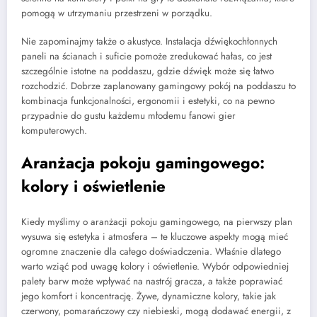
pomogą w utrzymaniu przestrzeni w porządku.
Nie zapominajmy także o akustyce. Instalacja dźwiękochłonnych
paneli na ścianach i suficie pomoże zredukować hałas, co jest
szczególnie istotne na poddaszu, gdzie dźwięk może się łatwo
rozchodzić. Dobrze zaplanowany gamingowy pokój na poddaszu to
kombinacja funkcjonalności, ergonomii i estetyki, co na pewno
przypadnie do gustu każdemu młodemu fanowi gier
komputerowych.
Aranżacja pokoju gamingowego:
kolory i oświetlenie
Kiedy myślimy o aranżacji pokoju gamingowego, na pierwszy plan
wysuwa się estetyka i atmosfera – te kluczowe aspekty mogą mieć
ogromne znaczenie dla całego doświadczenia. Właśnie dlatego
warto wziąć pod uwagę kolory i oświetlenie. Wybór odpowiedniej
palety barw może wpływać na nastrój gracza, a także poprawiać
jego komfort i koncentrację. Żywe, dynamiczne kolory, takie jak
czerwony, pomarańczowy czy niebieski, mogą dodawać energii, z