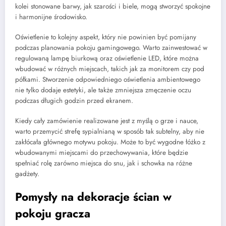
kolei stonowane barwy, jak szarości i biele, mogą stworzyć spokojne
i harmonijne środowisko.
Oświetlenie to kolejny aspekt, który nie powinien być pomijany
podczas planowania pokoju gamingowego. Warto zainwestować w
regulowaną lampę biurkową oraz oświetlenie LED, które można
wbudować w różnych miejscach, takich jak za monitorem czy pod
półkami. Stworzenie odpowiedniego oświetlenia ambientowego
nie tylko dodaje estetyki, ale także zmniejsza zmęczenie oczu
podczas długich godzin przed ekranem.
Kiedy cały zamówienie realizowane jest z myślą o grze i nauce,
warto przemycić strefę sypialnianą w sposób tak subtelny, aby nie
zakłócała głównego motywu pokoju. Może to być wygodne łóżko z
wbudowanymi miejscami do przechowywania, które będzie
spełniać rolę zarówno miejsca do snu, jak i schowka na różne
gadżety.
Pomysły na dekoracje ścian w
pokoju gracza