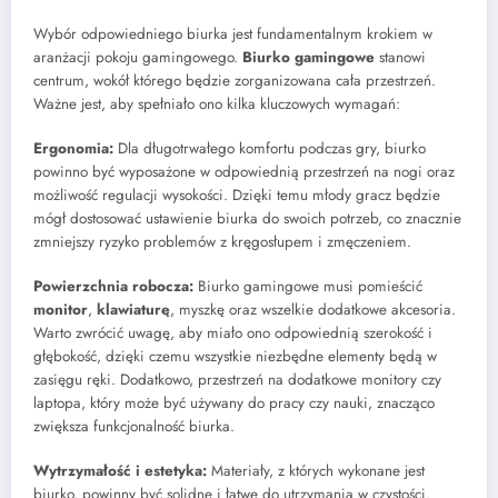
Wybór odpowiedniego biurka jest fundamentalnym krokiem w
aranżacji pokoju gamingowego.
Biurko gamingowe
stanowi
centrum, wokół którego będzie zorganizowana cała przestrzeń.
Ważne jest, aby spełniało ono kilka kluczowych wymagań:
Ergonomia:
Dla długotrwałego komfortu podczas gry, biurko
powinno być wyposażone w odpowiednią przestrzeń na nogi oraz
możliwość regulacji wysokości. Dzięki temu młody gracz będzie
mógł dostosować ustawienie biurka do swoich potrzeb, co znacznie
zmniejszy ryzyko problemów z kręgosłupem i zmęczeniem.
Powierzchnia robocza:
Biurko gamingowe musi pomieścić
monitor
,
klawiaturę
, myszkę oraz wszelkie dodatkowe akcesoria.
Warto zwrócić uwagę, aby miało ono odpowiednią szerokość i
głębokość, dzięki czemu wszystkie niezbędne elementy będą w
zasięgu ręki. Dodatkowo, przestrzeń na dodatkowe monitory czy
laptopa, który może być używany do pracy czy nauki, znacząco
zwiększa funkcjonalność biurka.
Wytrzymałość i estetyka:
Materiały, z których wykonane jest
biurko, powinny być solidne i łatwe do utrzymania w czystości.