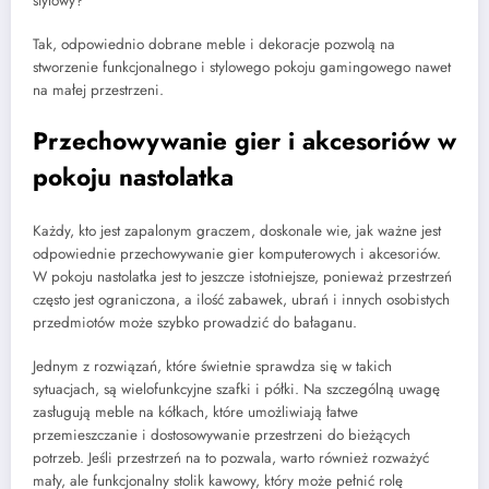
stylowy?
Tak, odpowiednio dobrane meble i dekoracje pozwolą na
stworzenie funkcjonalnego i stylowego pokoju gamingowego nawet
na małej przestrzeni.
Przechowywanie gier i akcesoriów w
pokoju nastolatka
Każdy, kto jest zapalonym graczem, doskonale wie, jak ważne jest
odpowiednie przechowywanie gier komputerowych i akcesoriów.
W pokoju nastolatka jest to jeszcze istotniejsze, ponieważ przestrzeń
często jest ograniczona, a ilość zabawek, ubrań i innych osobistych
przedmiotów może szybko prowadzić do bałaganu.
Jednym z rozwiązań, które świetnie sprawdza się w takich
sytuacjach, są wielofunkcyjne szafki i półki. Na szczególną uwagę
zasługują meble na kółkach, które umożliwiają łatwe
przemieszczanie i dostosowywanie przestrzeni do bieżących
potrzeb. Jeśli przestrzeń na to pozwala, warto również rozważyć
mały, ale funkcjonalny stolik kawowy, który może pełnić rolę