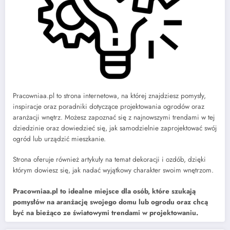
Pracowniaa.pl to strona internetowa, na której znajdziesz pomysły,
inspiracje oraz poradniki dotyczące projektowania ogrodów oraz
aranżacji wnętrz. Możesz zapoznać się z najnowszymi trendami w tej
dziedzinie oraz dowiedzieć się, jak samodzielnie zaprojektować swój
ogród lub urządzić mieszkanie.
Strona oferuje również artykuły na temat dekoracji i ozdób, dzięki
którym dowiesz się, jak nadać wyjątkowy charakter swoim wnętrzom.
Pracowniaa.pl to idealne miejsce dla osób, które szukają
pomysłów na aranżację swojego domu lub ogrodu oraz chcą
być na bieżąco ze światowymi trendami w projektowaniu.