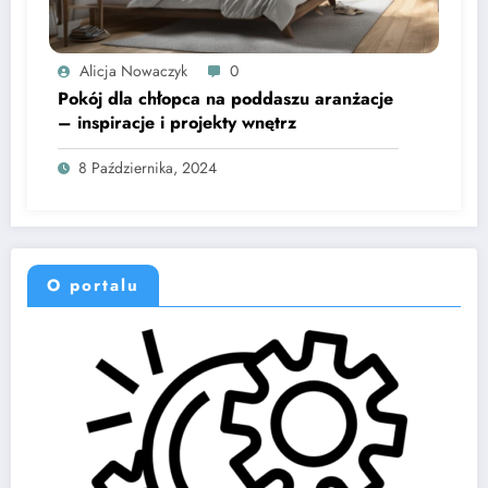
Alicja Nowaczyk
0
Pokój dla chłopca na poddaszu aranżacje
– inspiracje i projekty wnętrz
8 Października, 2024
O portalu