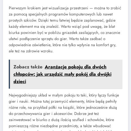
Pierwszym krokiem jest wizualizacja przestrzeni — można to zrobić
za pomocą specjalnych programów komputerowych lub nawet
prostych szkiców. Dzięki temu łatwiej będzie zaplanować, gdzie
każdy element ma się znaleźć. Warto wziąć pod uwagę, że blat
biurka powinien być w pobliżu gniazdek zasilających, co znacznie
ułatwi podłączenie sprzętu do gier. Warto także zadbać o
odpowiednie oświetlenie, które nie tylko wpłynie na komfort gry,
ale też na zdrowie wzroku.
Zobacz także
Aranżacje pokoju dla dwóch
chłopców: jak urządzić mały pokój dla dwójki
dzieci
Najwygodniejszy układ w małym pokoju to taki, który łączy funkcje
gier i nauki. Można tutaj przemycić elementy, które będą pełniły
różne role, na przykład półki na książki, które jednocześnie służą
do przechowywania gier i akcesoriów. Dobrze jest też
zainwestować w biurko z dużą ilością szuflad i schowków, które
pomieszczą różne niezbędne przedmioty, a także wbudować