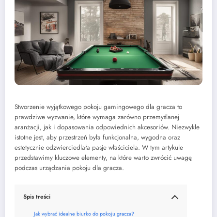
Stworzenie wyjątkowego pokoju gamingowego dla gracza to
prawdziwe wyzwanie, które wymaga zarówno przemyślanej
aranżacji, jak i dopasowania odpowiednich akcesoriów. Niezwykle
istotne jest, aby przestrzeń była funkcjonalna, wygodna oraz
estetycznie odzwierciedlała pasje właściciela. W tym artykule
przedstawimy kluczowe elementy, na które warto zwrócić uwagę
podczas urządzania pokoju dla gracza.
Spis treści
Jak wybrać idealne biurko do pokoju gracza?