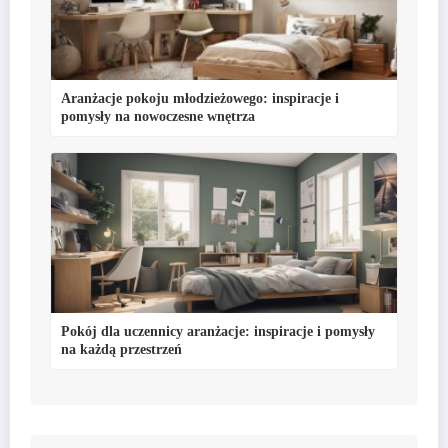
Aranżacje pokoju młodzieżowego: inspiracje i
pomysły na nowoczesne wnętrza
Pokój dla uczennicy aranżacje: inspiracje i pomysły
na każdą przestrzeń