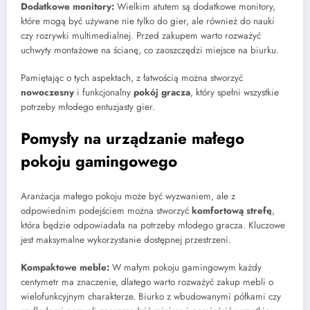
Dodatkowe monitory:
Wielkim atutem są dodatkowe monitory,
które mogą być używane nie tylko do gier, ale również do nauki
czy rozrywki multimedialnej. Przed zakupem warto rozważyć
uchwyty montażowe na ścianę, co zaoszczędzi miejsce na biurku.
Pamiętając o tych aspektach, z łatwością można stworzyć
nowoczesny
i funkcjonalny
pokój gracza
, który spełni wszystkie
potrzeby młodego entuzjasty gier.
Pomysły na urządzanie małego
pokoju gamingowego
Aranżacja małego pokoju może być wyzwaniem, ale z
odpowiednim podejściem można stworzyć
komfortową strefę
,
która będzie odpowiadała na potrzeby młodego gracza. Kluczowe
jest maksymalne wykorzystanie dostępnej przestrzeni.
Kompaktowe meble:
W małym pokoju gamingowym każdy
centymetr ma znaczenie, dlatego warto rozważyć zakup mebli o
wielofunkcyjnym charakterze. Biurko z wbudowanymi półkami czy