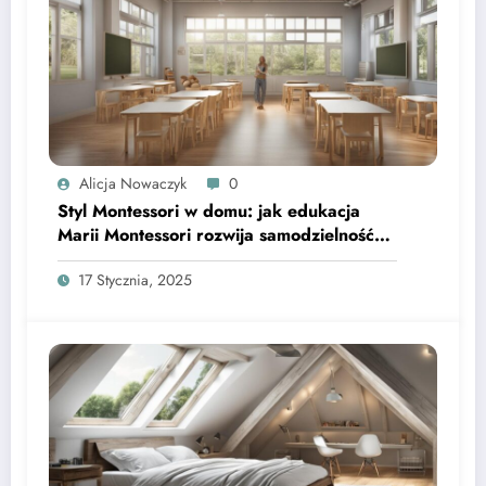
Alicja Nowaczyk
0
Styl Montessori w domu: jak edukacja
Marii Montessori rozwija samodzielność
dzieci
17 Stycznia, 2025