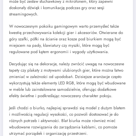
może być zestaw słuchawkowy z mikrofonem, który zapewni
doskonały dźwięk i komunikację podczas gry oraz sesji
streamingowych.
W nowoczesnym pokoiku gamingowym warto przemyśleć także
kwestię przechowywania kolekcji gier i akcesoriów. Otwierane do
góry szafki, półki na ścianie oraz kosze pod biurkiem mogą być
miejscem na pady, klawiatury czy myszki, które mogą być
regulowane pod kątem ergonomii i wygody użytkowania.
Decydując się na dekoracje, należy zwrócić uwagę na nowoczesne
tapety czy plakaty z motywami ulubionych gier, które można łatwo
zmieniać w zależności od upodobań. Dzisiejsze aranżacje często
wykorzystują także elementy LED RGB, które mogą być wbudowane
w meble lub zainstalowane samodzielnie, oferując dodatkowe
efekty świetlne i podkreślając nowoczesny charakter pokoju.
Jeśli chodzi o biurko, najlepiej sprawdzi się model z dużym blatem
i możliwością regulacji wysokości, co pozwoli dostosować je do
różnych potrzeb i aktywności. Blat biurka może również mieć
wbudowane rozwiązania do zarządzania kablami, co pomoże
utrzymać porządek i organizację przestrzeni.