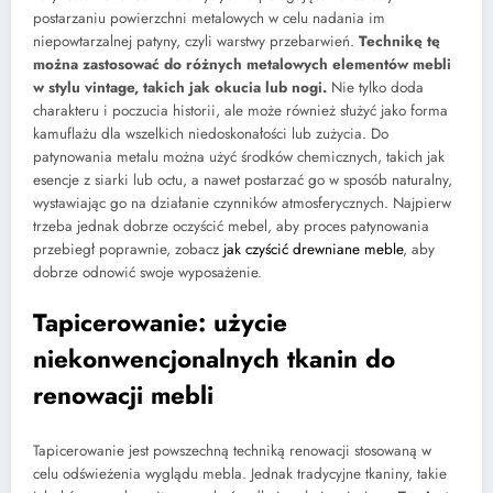
postarzaniu powierzchni metalowych w celu nadania im
niepowtarzalnej patyny, czyli warstwy przebarwień.
Technikę tę
można zastosować do różnych metalowych elementów mebli
w stylu vintage, takich jak okucia lub nogi.
Nie tylko doda
charakteru i poczucia historii, ale może również służyć jako forma
kamuflażu dla wszelkich niedoskonałości lub zużycia. Do
patynowania metalu można użyć środków chemicznych, takich jak
esencje z siarki lub octu, a nawet postarzać go w sposób naturalny,
wystawiając go na działanie czynników atmosferycznych. Najpierw
trzeba jednak dobrze oczyścić mebel, aby proces patynowania
przebiegł poprawnie, zobacz
jak czyścić drewniane meble
, aby
dobrze odnowić swoje wyposażenie.
Tapicerowanie: użycie
niekonwencjonalnych tkanin do
renowacji mebli
Tapicerowanie jest powszechną techniką renowacji stosowaną w
celu odświeżenia wyglądu mebla. Jednak tradycyjne tkaniny, takie