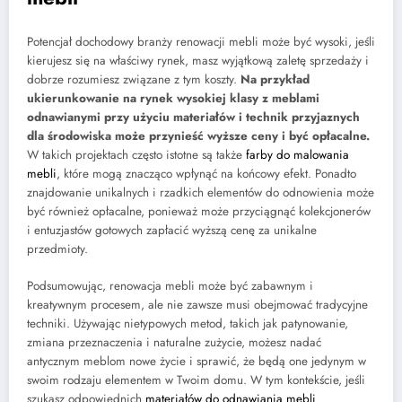
Potencjał dochodowy branży renowacji mebli może być wysoki, jeśli
kierujesz się na właściwy rynek, masz wyjątkową zaletę sprzedaży i
dobrze rozumiesz związane z tym koszty.
Na przykład
ukierunkowanie na rynek wysokiej klasy z meblami
odnawianymi przy użyciu materiałów i technik przyjaznych
dla środowiska może przynieść wyższe ceny i być opłacalne.
W takich projektach często istotne są także
farby do malowania
mebli
, które mogą znacząco wpłynąć na końcowy efekt. Ponadto
znajdowanie unikalnych i rzadkich elementów do odnowienia może
być również opłacalne, ponieważ może przyciągnąć kolekcjonerów
i entuzjastów gotowych zapłacić wyższą cenę za unikalne
przedmioty.
Podsumowując, renowacja mebli może być zabawnym i
kreatywnym procesem, ale nie zawsze musi obejmować tradycyjne
techniki. Używając nietypowych metod, takich jak patynowanie,
zmiana przeznaczenia i naturalne zużycie, możesz nadać
antycznym meblom nowe życie i sprawić, że będą one jedynym w
swoim rodzaju elementem w Twoim domu. W tym kontekście, jeśli
szukasz odpowiednich
materiałów do odnawiania mebli