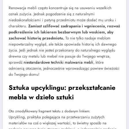
Renowacja mebli często koncentruje się na usuwaniu wszelkich
oznak zużycia. Jednak pogodzenie się z naturalnymi
niedoskonałościami i patyną przedmiotu może dodać mu uroku i
charakteru.
Zamiast szlifować zadrapania i wgniecenia, rozważ
podkreślenie ich lakierem bezbarwnym lub woskiem, aby
zachować historię przedmiotu.
To nie tylko nadaje meblom
niepowtarzalny wygląd, ale także opowiada historię ich dawnego
życia. Jeśli jednak nie jesteś przekonany do naturalnego wyglądu
drewna czy metalu lub mebel nie pasuje do Twojego wnętrza,
sprawdź
niestandardowe techniki malowania mebli
, które
odmienią otoczenie, jednocześnie wprowadzając powiew świeżości
do Twojego domu!
Sztuka upcyklingu: przekształcanie
mebla w dzieło sztuki
Oto zmodyfikowany fragment tekstu z dodanym linkiem:
Upcykling, praktyka polegająca na przetwarzaniu zużytych
materiałów na coś o większej wartości, to świetny sposób na