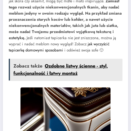
jak skóra czy aksamit, mogą być mdłe i mało inspirujące.
Zamiast
tego rozważ użycie niekonwencjonalnych tkanin, aby nadać
meblom jedyny w swoim rodzaju wygląd. Na przykład zmiana
przeznaczenia starych koców lub kołder, a nawet użycie
niekonwencjonalnych materiałów, takich jak juta lub siatka,
może nadać Twojemu przedmiotowi wyjątkową teksturę i
estetykę.
Jeśli natomiast tapicerka nie jest zniszczona, można ją
wyprać i nadać meblom nowy wygląd! Zobacz
jak wyczyścić
tapicerkę domowymi sposobami
i odśwież swoja sofe 🙂
Zobacz także
Ozdobne listwy ścienne - styl,
funkcjonalność i łatwy montaż