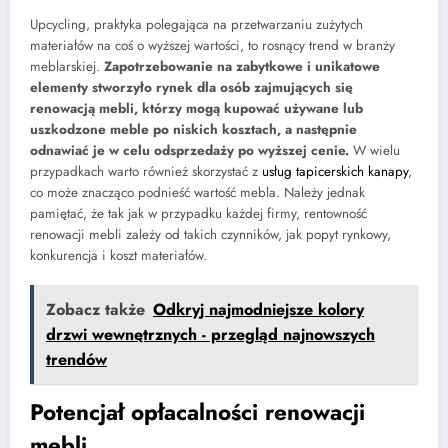
Upcycling, praktyka polegająca na przetwarzaniu zużytych
materiałów na coś o wyższej wartości, to rosnący trend w branży
meblarskiej.
Zapotrzebowanie na zabytkowe i unikatowe
elementy stworzyło rynek dla osób zajmujących się
renowacją mebli, którzy mogą kupować używane lub
uszkodzone meble po niskich kosztach, a następnie
odnawiać je w celu odsprzedaży po wyższej cenie.
W wielu
przypadkach warto również skorzystać z
usług tapicerskich kanapy
,
co może znacząco podnieść wartość mebla. Należy jednak
pamiętać, że tak jak w przypadku każdej firmy, rentowność
renowacji mebli zależy od takich czynników, jak popyt rynkowy,
konkurencja i koszt materiałów.
Zobacz także
Odkryj najmodniejsze kolory
drzwi wewnętrznych - przegląd najnowszych
trendów
Potencjał opłacalności renowacji
mebli