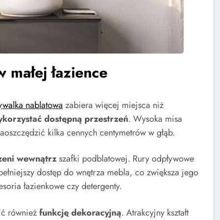
w małej łazience
walka nablatowa
zabiera więcej miejsca niż
ykorzystać dostępną przestrzeń
. Wysoka misa
zaoszczędzić kilka cennych centymetrów w głąb.
zeni
wewnątrz
szafki podblatowej. Rury odpływowe
ełniejszy dostęp do wnętrza mebla, co zwiększa jego
esoria łazienkowe czy detergenty.
ić również
funkcję dekoracyjną
. Atrakcyjny kształt