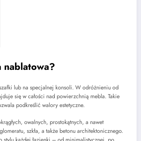
a nablatowa?
afki lub na specjalnej konsoli. W odróżnieniu od
ajduje się w całości nad powierzchnią mebla. Takie
zwala podkreślić walory estetyczne.
okrągłych, owalnych, prostokątnych, a nawet
omeratu, szkła, a także betonu architektonicznego.
stylu każdej łazienki – od minimalistycznej, po