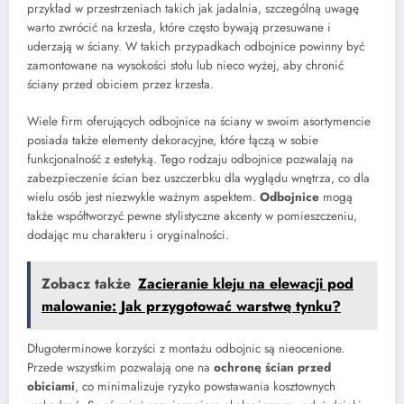
przykład w przestrzeniach takich jak jadalnia, szczególną uwagę
warto zwrócić na krzesła, które często bywają przesuwane i
uderzają w ściany. W takich przypadkach odbojnice powinny być
zamontowane na wysokości stołu lub nieco wyżej, aby chronić
ściany przed obiciem przez krzesła.
Wiele firm oferujących odbojnice na ściany w swoim asortymencie
posiada także elementy dekoracyjne, które łączą w sobie
funkcjonalność z estetyką. Tego rodzaju odbojnice pozwalają na
zabezpieczenie ścian bez uszczerbku dla wyglądu wnętrza, co dla
wielu osób jest niezwykle ważnym aspektem.
Odbojnice
mogą
także współtworzyć pewne stylistyczne akcenty w pomieszczeniu,
dodając mu charakteru i oryginalności.
Zobacz także
Zacieranie kleju na elewacji pod
malowanie: Jak przygotować warstwę tynku?
Długoterminowe korzyści z montażu odbojnic są nieocenione.
Przede wszystkim pozwalają one na
ochronę ścian przed
obiciami
, co minimalizuje ryzyko powstawania kosztownych