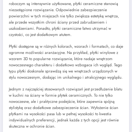
roboczym są intensywnie użytkowane, płytki ceramiczne stanowią
niezastąpione rozwiązanie. Odpowiednie zabezpieczenie
powierzchni w tych miejscach nie tylko zwiększa estetykę wnętrza,
ale przede wszystkim chroni ściany przed zabrudzeniem i
uszkodzeniami. Ponadto, płytki ceramiczne łatwo utrzymać w
czystości, co jest dodatkowym atutem.
Płytki dostępne są w różnych kolorach, wzorach i formatach, co daje
ogromne możliwości aranżacyjne. Na przykład, płytki winylowe z
wzorem 3D to popularne rozwiązanie, które nadaje wnętrzom
nowoczesnego charakteru i dodatkowo wzbogaca ich wygląd. Tego
typu płytki doskonale sprawdzą się we wnętrzach urządzonych w
stylu nowoczesnym, dodając im unikalnego i atrakcyjnego wyglądu.
Jednym z najczęściej stosowanych rozwiązań jest przedłużenie blatu
w kuchni na ściany w formie płytek ceramicznych. To nie tylko
nowoczesne, ale i praktyczne podejście, które zapewnia spójną
stylistykę oraz dodatkowe zabezpieczenie ścian. Wyłożenie ścian
płytkami na wysokości pasa lub w pełnej wysokości to kwestia
indywidualnych preferencji, jednak każda z tych opcji jest równie
skuteczna w ochronie ścian.