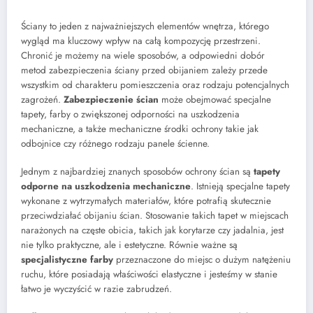
Ściany to jeden z najważniejszych elementów wnętrza, którego
wygląd ma kluczowy wpływ na całą kompozycję przestrzeni.
Chronić je możemy na wiele sposobów, a odpowiedni dobór
metod zabezpieczenia ściany przed obijaniem zależy przede
wszystkim od charakteru pomieszczenia oraz rodzaju potencjalnych
zagrożeń.
Zabezpieczenie ścian
może obejmować specjalne
tapety, farby o zwiększonej odporności na uszkodzenia
mechaniczne, a także mechaniczne środki ochrony takie jak
odbojnice czy różnego rodzaju panele ścienne.
Jednym z najbardziej znanych sposobów ochrony ścian są
tapety
odporne na uszkodzenia mechaniczne
. Istnieją specjalne tapety
wykonane z wytrzymałych materiałów, które potrafią skutecznie
przeciwdziałać obijaniu ścian. Stosowanie takich tapet w miejscach
narażonych na częste obicia, takich jak korytarze czy jadalnia, jest
nie tylko praktyczne, ale i estetyczne. Równie ważne są
specjalistyczne farby
przeznaczone do miejsc o dużym natężeniu
ruchu, które posiadają właściwości elastyczne i jesteśmy w stanie
łatwo je wyczyścić w razie zabrudzeń.