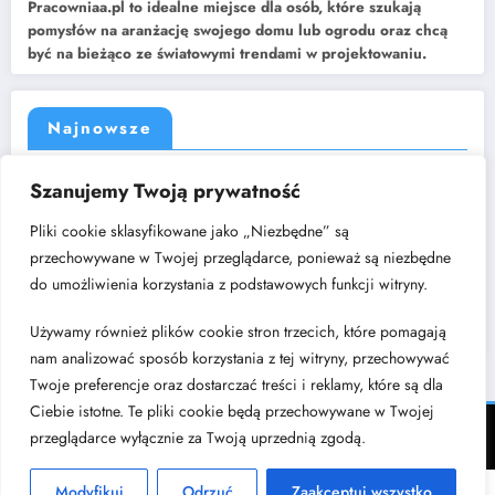
Pracowniaa.pl to idealne miejsce dla osób, które szukają
pomysłów na aranżację swojego domu lub ogrodu oraz chcą
być na bieżąco ze światowymi trendami w projektowaniu.
Najnowsze
Jak dobrać rozdzielacz do instalacji centralnego ogrzewania?
Szanujemy Twoją prywatność
Kuchnia w kształcie litery „L” – dlaczego to układ, który nigdy nie
wychodzi z mody?
Pliki cookie sklasyfikowane jako „Niezbędne” są
Cichy luksus w architekturze wnętrz: poszukiwanie harmonii w świecie
przechowywane w Twojej przeglądarce, ponieważ są niezbędne
nadmiaru bodźców
do umożliwienia korzystania z podstawowych funkcji witryny.
Modne wykończenia wnętrz – czy posadzki żywiczne to dobry
wybór?
Używamy również plików cookie stron trzecich, które pomagają
Jadalnia w salonie – jak wybrać stół i gdzie go ustawić?
nam analizować sposób korzystania z tej witryny, przechowywać
Twoje preferencje oraz dostarczać treści i reklamy, które są dla
Ciebie istotne. Te pliki cookie będą przechowywane w Twojej
Kontakt
Regulamin
Polityka prywatności
Kontakt z nami
przeglądarce wyłącznie za Twoją uprzednią zgodą.
Modyfikuj
Odrzuć
Zaakceptuj wszystko