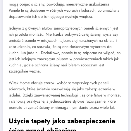
mogą obijać o ściany, powodując nieestetyczne uszkodzenia.
Panele te są dostępne w różnych wzorach i kolorach, co umożliwia
dopasowanie ich do istniejącego wystroju wnętrza.
Jednym z głównych atutów samoprzylepnych paneli ściennych jest
ich prostota montażu. Nie trzeba pokrywać całej ściany, wystarczy
umieścić panele w miejscach najbardziej narażonych na obicia i
zabrudzenia, co sprawia, że są one doskonałym wyborem do
kuchni lub jadalni. Dodatkowo, panele te są odporne na wilgoć, co
jest ich kolejnym znaczącym plusem w pomieszczeniach takich jak
kuchnia, gdzie ochrona ściany nad blatem roboczym jest
szczególnie ważna.
Witek Home oferuje szeroki wybór samoprzylepnych paneli
ściennych, które świetnie sprawdzają się jako zabezpieczenie w
jadalni. Dzięki zaawansowanej technologii, są one łatwe w montażu
i stanowią praktyczne, a jednocześnie stylowe rozwiązanie, które
pomoże utrzymać ściany w nienagannym stanie przez wiele lat.
Użycie tapety jako zabezpieczenie
ścian przed obijaniem