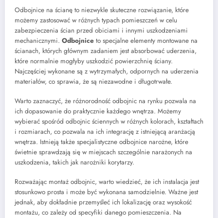
Odbojnice na ścianę to niezwykle skuteczne rozwiązanie, które
możemy zastosować w różnych typach pomieszczeń w celu
zabezpieczenia ścian przed obiciami i innymi uszkodzeniami
mechanicznymi.
Odbojnice
to specjalne elementy montowane na
ścianach, których głównym zadaniem jest absorbować uderzenia,
które normalnie mogłyby uszkodzić powierzchnię ściany.
Najczęściej wykonane są z wytrzymałych, odpornych na uderzenia
materiałów, co sprawia, że są niezawodne i długotrwałe.
Warto zaznaczyć, że różnorodność odbojnic na rynku pozwala na
ich dopasowanie do praktycznie każdego wnętrza. Możemy
wybierać spośród odbojnic ściennych w różnych kolorach, kształtach
i rozmiarach, co pozwala na ich integrację z istniejącą aranżacją
wnętrza. Istnieją także specjalistyczne odbojnice narożne, które
świetnie sprawdzają się w miejscach szczególnie narażonych na
uszkodzenia, takich jak narożniki korytarzy.
Rozważając montaż odbojnic, warto wiedzieć, że ich instalacja jest
stosunkowo prosta i może być wykonana samodzielnie. Ważne jest
jednak, aby dokładnie przemyśleć ich lokalizację oraz wysokość
montażu, co zależy od specyfiki danego pomieszczenia. Na