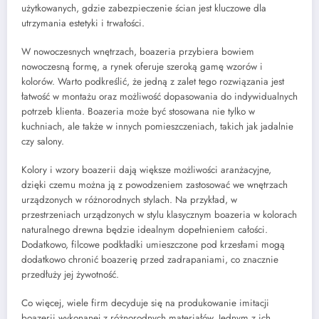
użytkowanych, gdzie zabezpieczenie ścian jest kluczowe dla
utrzymania estetyki i trwałości.
W nowoczesnych wnętrzach, boazeria przybiera bowiem
nowoczesną formę, a rynek oferuje szeroką gamę wzorów i
kolorów. Warto podkreślić, że jedną z zalet tego rozwiązania jest
łatwość w montażu oraz możliwość dopasowania do indywidualnych
potrzeb klienta. Boazeria może być stosowana nie tylko w
kuchniach, ale także w innych pomieszczeniach, takich jak jadalnie
czy salony.
Kolory i wzory boazerii dają większe możliwości aranżacyjne,
dzięki czemu można ją z powodzeniem zastosować we wnętrzach
urządzonych w różnorodnych stylach. Na przykład, w
przestrzeniach urządzonych w stylu klasycznym boazeria w kolorach
naturalnego drewna będzie idealnym dopełnieniem całości.
Dodatkowo, filcowe podkładki umieszczone pod krzesłami mogą
dodatkowo chronić boazerię przed zadrapaniami, co znacznie
przedłuży jej żywotność.
Co więcej, wiele firm decyduje się na produkowanie imitacji
boazerii wykonanej z różnorodnych materiałów. Jednym z ich