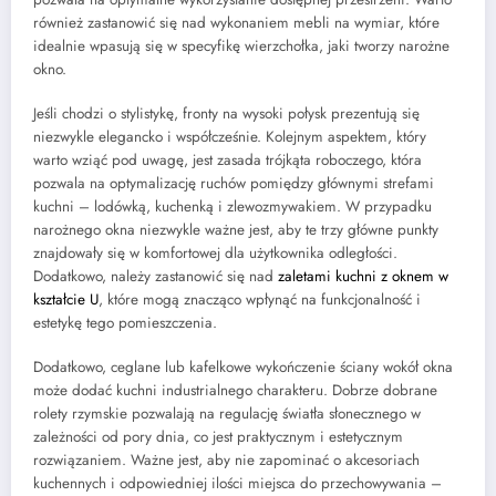
również zastanowić się nad wykonaniem mebli na wymiar, które
idealnie wpasują się w specyfikę wierzchołka, jaki tworzy narożne
okno.
Jeśli chodzi o stylistykę, fronty na wysoki połysk prezentują się
niezwykle elegancko i współcześnie. Kolejnym aspektem, który
warto wziąć pod uwagę, jest zasada trójkąta roboczego, która
pozwala na optymalizację ruchów pomiędzy głównymi strefami
kuchni – lodówką, kuchenką i zlewozmywakiem. W przypadku
narożnego okna niezwykle ważne jest, aby te trzy główne punkty
znajdowały się w komfortowej dla użytkownika odległości.
Dodatkowo, należy zastanowić się nad
zaletami kuchni z oknem w
kształcie U
, które mogą znacząco wpłynąć na funkcjonalność i
estetykę tego pomieszczenia.
Dodatkowo, ceglane lub kafelkowe wykończenie ściany wokół okna
może dodać kuchni industrialnego charakteru. Dobrze dobrane
rolety rzymskie pozwalają na regulację światła słonecznego w
zależności od pory dnia, co jest praktycznym i estetycznym
rozwiązaniem. Ważne jest, aby nie zapominać o akcesoriach
kuchennych i odpowiedniej ilości miejsca do przechowywania –