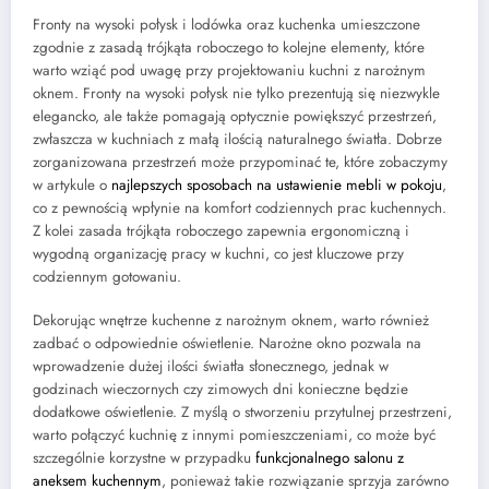
Fronty na wysoki połysk i lodówka oraz kuchenka umieszczone
zgodnie z zasadą trójkąta roboczego to kolejne elementy, które
warto wziąć pod uwagę przy projektowaniu kuchni z narożnym
oknem. Fronty na wysoki połysk nie tylko prezentują się niezwykle
elegancko, ale także pomagają optycznie powiększyć przestrzeń,
zwłaszcza w kuchniach z małą ilością naturalnego światła. Dobrze
zorganizowana przestrzeń może przypominać te, które zobaczymy
w artykule o
najlepszych sposobach na ustawienie mebli w pokoju
,
co z pewnością wpłynie na komfort codziennych prac kuchennych.
Z kolei zasada trójkąta roboczego zapewnia ergonomiczną i
wygodną organizację pracy w kuchni, co jest kluczowe przy
codziennym gotowaniu.
Dekorując wnętrze kuchenne z narożnym oknem, warto również
zadbać o odpowiednie oświetlenie. Narożne okno pozwala na
wprowadzenie dużej ilości światła słonecznego, jednak w
godzinach wieczornych czy zimowych dni konieczne będzie
dodatkowe oświetlenie. Z myślą o stworzeniu przytulnej przestrzeni,
warto połączyć kuchnię z innymi pomieszczeniami, co może być
szczególnie korzystne w przypadku
funkcjonalnego salonu z
aneksem kuchennym
, ponieważ takie rozwiązanie sprzyja zarówno