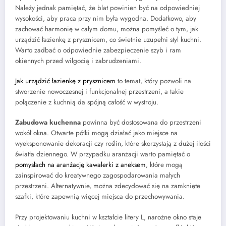
Należy jednak pamiętać, że blat powinien być na odpowiedniej
wysokości, aby praca przy nim była wygodna. Dodatkowo, aby
zachować harmonię w całym domu, można pomyśleć o tym, jak
urządzić łazienkę z prysznicem, co świetnie uzupełni styl kuchni.
Warto zadbać o odpowiednie zabezpieczenie szyb i ram
okiennych przed wilgocią i zabrudzeniami.
Jak urządzić łazienkę z prysznicem
to temat, który pozwoli na
stworzenie nowoczesnej i funkcjonalnej przestrzeni, a takie
połączenie z kuchnią da spójną całość w wystroju.
Zabudowa kuchenna
powinna być dostosowana do przestrzeni
wokół okna. Otwarte półki mogą działać jako miejsce na
wyeksponowanie dekoracji czy roślin, które skorzystają z dużej ilości
światła dziennego. W przypadku aranżacji warto pamiętać o
pomysłach na aranżację kawalerki z aneksem
, które mogą
zainspirować do kreatywnego zagospodarowania małych
przestrzeni. Alternatywnie, można zdecydować się na zamknięte
szafki, które zapewnią więcej miejsca do przechowywania.
Przy projektowaniu kuchni w kształcie litery L, narożne okno staje