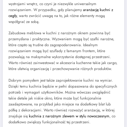
wystrojami wnętrz, co czyni je niezwykle uniwersalnym
rozwiązaniem. W przypadku, gdy planujemy
aranżację kuchni z
cegły
, warto zwrócić uwagę na to, jak różne elementy mogą
współgrać ze sobą.
Zabudowa meblowa w kuchni z narożnym oknem powinna być
przemyślana i praktyczna. Wyzwaniem mogą być szafki narożne,
które często są trudne do zagospodarowania. Idealnym
rozwiązaniem mogą być szuflady z łamanym frontem, które
pozwalają na maksymalne wykorzystanie dostępnej przestrzeni.
Warto również zainwestować w akcesoria kuchenne takie jak cargo,
które ułatwią organizację i przechowywanie różnych produktów.
Dobrym pomysłem jest także zaprojektowanie kuchni na wymiar.
Dzięki temu kuchnia będzie w pełni dopasowana do specyficznych
potrzeb i wymagań użytkowników. Można wówczas uwzględnić
takie detale jak niskie okno, które może być funkcjonalnie
zaadaptowane, na przykład jako miejsce na dodatkowy blat lub
półkę z dekoracjami. Warto również rozważyć aranżację, w której
znajduje się
kuchnia z narożnym zlewem w stylu nowoczesnym
, co
dodatkowo zwiększy funkcjonalność tej przestrzeni.