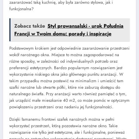
zaaranżować taką kuchnię, aby była zarówno stylowa, jak i
funkcjonalna?
Zobacz także
Styl prowansalski - urok Południa
Francji w Twoim domu: porady i inspiracje
Podstawowym krokiem jest odpowiednie zaaranżowanie przestrzeni
wokół narożnego okna. Miejsce to można zagospodarować na
różne sposoby, w zależności od indywidualnych potrzeb oraz
preferencji estetycznych. Bardzo popularnym rozwiązaniem jest
wykorzystanie niskiego okna jako głównego punktu aranżacji. W
takim przypadku można postawić na minimalizm i umieścić tam
szafki narożne lub otwarte półki, które nie zaburzą dostępu do
naturalnego światła. Przy aranżacji warto również pamiętać o tym,
jak urządzić małe mieszkanie 40 m2, co może pomóc w optycznym
powiększeniu przestrzeni oraz nadaniu jej funkcjonalności.
Dzięki łamanemu frontowi szafek narożnych można w pełni
wykorzystać przestrzeń, którą pozostawia narożne okno. Takie
rozwiązanie nie tylko jest estetyczne, ale i funkcjonalne, ponieważ
pozwala na optymalne wykorzystanie dostępnej przestrzeni. Warto