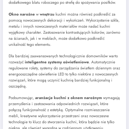
dodatkowego blatu roboczego po strefę do spożywania posiłków.
Okno narożne
w
wnętrzu
kuchni można również podkreślić za
pomocą nowoczesnych dekoracji i wykończeń. Wykorzystanie szkła,
metalu i innych nowoczesnych materiałów może nadać kuchni
wyjątkowy charakter. Zastosowanie kontrastujących kolorów, zarówno
na ścianach, jak i w meblach, może dodatkowo podkreślić
unikalność tego elementu.
Dla bardziej zaawansowanych technologicznie domowników warto
rozważyć
inteligentne systemy oświetleniowe
. Automatycznie
regulowane rolety, systemy do zarządzania światłem dziennym oraz
energooszczędne oświetlenie LED to tylko niektóre z nowoczesnych
rozwiązań, które mogą uczynić kuchnię bardziej funkcjonalną i
oszczędną.
Podsumowując,
aranżacje kuchni z oknem narożnym
wymagają
przemyślenia i zastosowania odpowiednich rozwiązań, które
połączą funkcjonalność z estetyką. Optymalne rozmieszczenie
mebli, kreatywne wykorzystanie przestrzeni oraz nowoczesne
technologie to klucz do stworzenia kuchni, która będzie nie tylko
piękna, ale również wygodna w codziennym użytkowaniu.