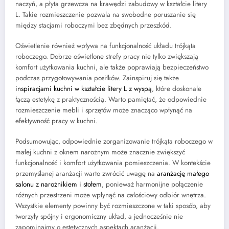
naczyń, a płyta grzewcza na krawędzi zabudowy w kształcie litery
L. Takie rozmieszczenie pozwala na swobodne poruszanie się
między stacjami roboczymi bez zbędnych przeszkód.
Oświetlenie również wpływa na funkcjonalność układu trójkąta
roboczego. Dobrze oświetlone strefy pracy nie tylko zwiększają
komfort użytkowania kuchni, ale także poprawiają bezpieczeństwo
podczas przygotowywania posiłków. Zainspiruj się także
inspiracjami kuchni w kształcie litery L z wyspą
, które doskonale
łączą estetykę z praktycznością. Warto pamiętać, że odpowiednie
rozmieszczenie mebli i sprzętów może znacząco wpłynąć na
efektywność pracy w kuchni.
Podsumowując, odpowiednie zorganizowanie trójkąta roboczego w
małej kuchni z oknem narożnym może znacznie zwiększyć
funkcjonalność i komfort użytkowania pomieszczenia. W kontekście
przemyślanej aranżacji warto zwrócić uwagę na
aranżację małego
salonu z narożnikiem i stołem
, ponieważ harmonijne połączenie
różnych przestrzeni może wpłynąć na całościowy odbiór wnętrza.
Wszystkie elementy powinny być rozmieszczone w taki sposób, aby
tworzyły spójny i ergonomiczny układ, a jednocześnie nie
zapominajmy o estetycznych aspektach aranżacji.