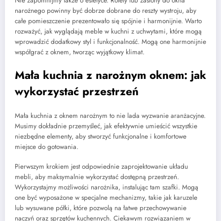
Nie zapomnijmy także o estetyce. Rolety lub zasłony do okna
narożnego powinny być dobrze dobrane do reszty wystroju, aby
całe pomieszczenie prezentowało się spójnie i harmonijnie. Warto
rozważyć, jak wyglądają meble w kuchni z uchwytami, które mogą
wprowadzić dodatkowy styl i funkcjonalność. Mogą one harmonijnie
współgrać z oknem, tworząc wyjątkowy klimat.
Mała kuchnia z narożnym oknem: jak
wykorzystać przestrzeń
Mała kuchnia z oknem narożnym to nie lada wyzwanie aranżacyjne.
Musimy dokładnie przemyśleć, jak efektywnie umieścić wszystkie
niezbędne elementy, aby stworzyć funkcjonalne i komfortowe
miejsce do gotowania.
Pierwszym krokiem jest odpowiednie zaprojektowanie układu
mebli, aby maksymalnie wykorzystać dostępną przestrzeń.
Wykorzystajmy możliwości narożnika, instalując tam szafki. Mogą
one być wyposażone w specjalne mechanizmy, takie jak karuzele
lub wysuwane półki, które pozwolą na łatwe przechowywanie
naczyń oraz sprzętów kuchennych. Ciekawym rozwiązaniem w