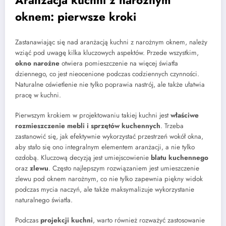
Aranżacja kuchni z narożnym
oknem: pierwsze kroki
Zastanawiając się nad aranżacją kuchni z narożnym oknem, należy
wziąć pod uwagę kilka kluczowych aspektów. Przede wszystkim,
okno narożne
otwiera pomieszczenie na więcej światła
dziennego, co jest nieocenione podczas codziennych czynności.
Naturalne oświetlenie nie tylko poprawia nastrój, ale także ułatwia
pracę w kuchni.
Pierwszym krokiem w projektowaniu takiej kuchni jest
właściwe
rozmieszczenie mebli i sprzętów kuchennych
. Trzeba
zastanowić się, jak efektywnie wykorzystać przestrzeń wokół okna,
aby stało się ono integralnym elementem aranżacji, a nie tylko
ozdobą. Kluczową decyzją jest umiejscowienie
blatu kuchennego
oraz
zlewu
. Często najlepszym rozwiązaniem jest umieszczenie
zlewu pod oknem narożnym, co nie tylko zapewnia piękny widok
podczas mycia naczyń, ale także maksymalizuje wykorzystanie
naturalnego światła.
Podczas
projekcji kuchni
, warto również rozważyć zastosowanie