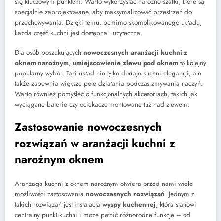
się kluczowym punktem. Warto wykorzystać narożne szafki, które są
specjalnie zaprojektowane, aby maksymalizować przestrzeń do
przechowywania. Dzięki temu, pomimo skomplikowanego układu,
każda część kuchni jest dostępna i użyteczna.
Dla osób poszukujących
nowoczesnych aranżacji kuchni z
oknem narożnym
,
umiejscowienie zlewu pod oknem
to kolejny
popularny wybór. Taki układ nie tylko dodaje kuchni elegancji, ale
także zapewnia większe pole działania podczas zmywania naczyń.
Warto również pomyśleć o funkcjonalnych akcesoriach, takich jak
wyciągane baterie czy ociekacze montowane tuż nad zlewem.
Zastosowanie nowoczesnych
rozwiązań w aranżacji kuchni z
narożnym oknem
Aranżacja kuchni z oknem narożnym otwiera przed nami wiele
możliwości zastosowania
nowoczesnych rozwiązań
. Jednym z
takich rozwiązań jest instalacja
wyspy kuchennej
, która stanowi
centralny punkt kuchni i może pełnić różnorodne funkcje – od