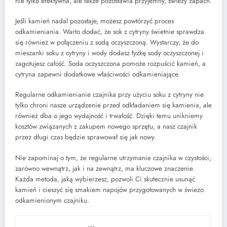
nie tylko efektywna, ale także pozostawia przyjemny, świeży zapach.
Jeśli kamień nadal pozostaje, możesz powtórzyć proces
odkamieniania. Warto dodać, że sok z cytryny świetnie sprawdza
się również w połączeniu z sodą oczyszczoną. Wystarczy, że do
mieszanki soku z cytryny i wody dodasz łyżkę sody oczyszczonej i
zagotujesz całość. Soda oczyszczona pomoże rozpuścić kamień, a
cytryna zapewni dodatkowe właściwości odkamieniające.
Regularne odkamienianie czajnika przy użyciu soku z cytryny nie
tylko chroni nasze urządzenie przed odkładaniem się kamienia, ale
również dba o jego wydajność i trwałość. Dzięki temu unikniemy
kosztów związanych z zakupem nowego sprzętu, a nasz czajnik
przez długi czas będzie sprawował się jak nowy.
Nie zapominaj o tym, że regularne utrzymanie czajnika w czystości,
zarówno wewnątrz, jak i na zewnątrz, ma kluczowe znaczenie.
Każda metoda, jaką wybierzesz, pozwoli Ci skutecznie usunąć
kamień i cieszyć się smakiem napojów przygotowanych w świeżo
odkamienionym czajniku.