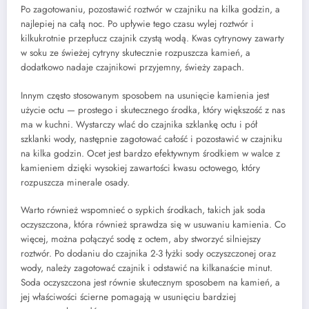
Po zagotowaniu, pozostawić roztwór w czajniku na kilka godzin, a
najlepiej na całą noc. Po upływie tego czasu wylej roztwór i
kilkukrotnie przepłucz czajnik czystą wodą. Kwas cytrynowy zawarty
w soku ze świeżej cytryny skutecznie rozpuszcza kamień, a
dodatkowo nadaje czajnikowi przyjemny, świeży zapach.
Innym często stosowanym sposobem na usunięcie kamienia jest
użycie octu — prostego i skutecznego środka, który większość z nas
ma w kuchni. Wystarczy wlać do czajnika szklankę octu i pół
szklanki wody, następnie zagotować całość i pozostawić w czajniku
na kilka godzin. Ocet jest bardzo efektywnym środkiem w walce z
kamieniem dzięki wysokiej zawartości kwasu octowego, który
rozpuszcza minerale osady.
Warto również wspomnieć o sypkich środkach, takich jak soda
oczyszczona, która również sprawdza się w usuwaniu kamienia. Co
więcej, można połączyć sodę z octem, aby stworzyć silniejszy
roztwór. Po dodaniu do czajnika 2-3 łyżki sody oczyszczonej oraz
wody, należy zagotować czajnik i odstawić na kilkanaście minut.
Soda oczyszczona jest równie skutecznym sposobem na kamień, a
jej właściwości ścierne pomagają w usunięciu bardziej