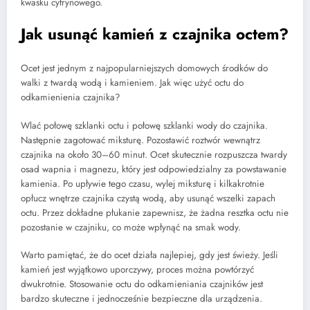
kwasku cytrynowego.
Jak usunąć kamień z czajnika octem?
Ocet jest jednym z najpopularniejszych domowych środków do
walki z twardą wodą i kamieniem. Jak więc użyć octu do
odkamienienia czajnika?
Wlać połowę szklanki octu i połowę szklanki wody do czajnika.
Następnie zagotować miksturę. Pozostawić roztwór wewnątrz
czajnika na około 30–60 minut. Ocet skutecznie rozpuszcza twardy
osad wapnia i magnezu, który jest odpowiedzialny za powstawanie
kamienia. Po upływie tego czasu, wylej miksturę i kilkakrotnie
opłucz wnętrze czajnika czystą wodą, aby usunąć wszelki zapach
octu. Przez dokładne płukanie zapewnisz, że żadna resztka octu nie
pozostanie w czajniku, co może wpłynąć na smak wody.
Warto pamiętać, że do ocet działa najlepiej, gdy jest świeży. Jeśli
kamień jest wyjątkowo uporczywy, proces można powtórzyć
dwukrotnie. Stosowanie octu do odkamieniania czajników jest
bardzo skuteczne i jednocześnie bezpieczne dla urządzenia.