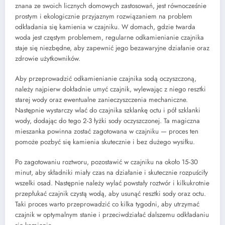
znana ze swoich licznych domowych zastosowań, jest równocześnie
prostym i ekologicznie przyjaznym rozwiązaniem na problem
odkładania się kamienia w czajniku. W domach, gdzie twarda
woda jest częstym problemem, regularne odkamienianie czajnika
staje się niezbędne, aby zapewnić jego bezawaryjne działanie oraz
zdrowie użytkowników.
Aby przeprowadzić odkamienianie czajnika sodą oczyszczoną,
należy najpierw dokładnie umyć czajnik, wylewając z niego resztki
starej wody oraz ewentualne zanieczyszczenia mechaniczne.
Następnie wystarczy wlać do czajnika szklankę octu i pół szklanki
wody, dodając do tego 2-3 łyżki sody oczyszczonej. Ta magiczna
mieszanka powinna zostać zagotowana w czajniku — proces ten
pomoże pozbyć się kamienia skutecznie i bez dużego wysiłku.
Po zagotowaniu roztworu, pozostawić w czajniku na około 15-30
minut, aby składniki miały czas na działanie i skutecznie rozpuściły
wszelki osad. Następnie należy wylać powstały roztwór i kilkukrotnie
przepłukać czajnik czystą wodą, aby usunąć resztki sody oraz octu.
Taki proces warto przeprowadzić co kilka tygodni, aby utrzymać
czajnik w optymalnym stanie i przeciwdziałać dalszemu odkładaniu