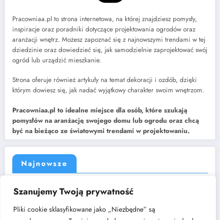
Pracowniaa.pl to strona internetowa, na której znajdziesz pomysły,
inspiracje oraz poradniki dotyczące projektowania ogrodów oraz
aranżacji wnętrz. Możesz zapoznać się z najnowszymi trendami w tej
dziedzinie oraz dowiedzieć się, jak samodzielnie zaprojektować swój
ogród lub urządzić mieszkanie.
Strona oferuje również artykuły na temat dekoracji i ozdób, dzięki
którym dowiesz się, jak nadać wyjątkowy charakter swoim wnętrzom.
Pracowniaa.pl to idealne miejsce dla osób, które szukają
pomysłów na aranżację swojego domu lub ogrodu oraz chcą
być na bieżąco ze światowymi trendami w projektowaniu.
Najnowsze
Jak dobrać rozdzielacz do instalacji centralnego ogrzewania?
Szanujemy Twoją prywatność
Kuchnia w kształcie litery „L” – dlaczego to układ, który nigdy nie
wychodzi z mody?
Pliki cookie sklasyfikowane jako „Niezbędne” są
Cichy luksus w architekturze wnętrz: poszukiwanie harmonii w świecie