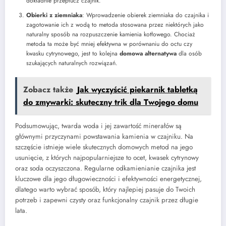
dokładnie przepłucz czajnik.
Obierki z ziemniaka
: Wprowadzenie obierek ziemniaka do czajnika i
zagotowanie ich z wodą to metoda stosowana przez niektórych jako
naturalny sposób na rozpuszczenie kamienia kotłowego. Chociaż
metoda ta może być mniej efektywna w porównaniu do octu czy
kwasku cytrynowego, jest to kolejna
domowa alternatywa
dla osób
szukających naturalnych rozwiązań.
Zobacz także
Jak wyczyścić piekarnik tabletką
do zmywarki: skuteczny trik dla Twojego domu
Podsumowując, twarda woda i jej zawartość minerałów są
głównymi przyczynami powstawania kamienia w czajniku. Na
szczęście istnieje wiele skutecznych domowych metod na jego
usunięcie, z których najpopularniejsze to ocet, kwasek cytrynowy
oraz soda oczyszczona. Regularne odkamienianie czajnika jest
kluczowe dla jego długowieczności i efektywności energetycznej,
dlatego warto wybrać sposób, który najlepiej pasuje do Twoich
potrzeb i zapewni czysty oraz funkcjonalny czajnik przez długie
lata.