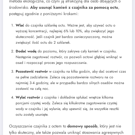
metoda ekologiczna, co czyni ją atrakcyjną dla osób dbających o
środowisko.
Aby usunąć kamień z czajnika za pomocą octu
,
postępuj zgodnie z poniższymi krokami:
Wlać
do czajnika szklankę octu. Ważne jest, aby używać octu o
wyższej koncentracji, najlepiej 6% lub 10%, aby zwiększyć jego
skuteczność. Jeśli czajnik jest bardzo zanieczyszczony, można
zwiększyć ilość octu do 2 szklanek.
Dodać wodę
do poziomu, który zakrywa cały kamień w czajniku.
Następnie zagotować roztwór, co pozwoli octowi głębiej wniknąć w
osad i rozpocząć proces jego rozpuszczania.
Pozostawić roztwór
w czajniku na kilka godzin, aby dać ocetowi czas
na pełne zadziałanie. Zaleca się pozostawienie roztworu na co
najmniej 3-4 godziny, ale w przypadku bardzo silnych osadów można
zostawić na całą noc.
Wylać roztwór
z czajnika i dokładnie spłukać wnętrze kilkoma
porcjami czystej wody. Zaleca się kilkukrotne zagotowanie czystej
wody w czajniku i jej wylanie, aby upewnić się, że wszystkie resztki
octu zostały usunięte.
Oczyszczanie czajnika z octem to
domowy sposób
, który jest nie
tylko skuteczny, ale także pozwala uniknąć stosowania agresywnych