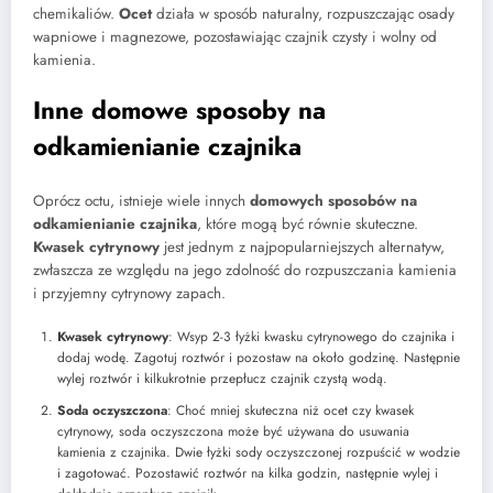
chemikaliów.
Ocet
działa w sposób naturalny, rozpuszczając osady
wapniowe i magnezowe, pozostawiając czajnik czysty i wolny od
kamienia.
Inne domowe sposoby na
odkamienianie czajnika
Oprócz octu, istnieje wiele innych
domowych sposobów na
odkamienianie czajnika
, które mogą być równie skuteczne.
Kwasek cytrynowy
jest jednym z najpopularniejszych alternatyw,
zwłaszcza ze względu na jego zdolność do rozpuszczania kamienia
i przyjemny cytrynowy zapach.
Kwasek cytrynowy
: Wsyp 2-3 łyżki kwasku cytrynowego do czajnika i
dodaj wodę. Zagotuj roztwór i pozostaw na około godzinę. Następnie
wylej roztwór i kilkukrotnie przepłucz czajnik czystą wodą.
Soda oczyszczona
: Choć mniej skuteczna niż ocet czy kwasek
cytrynowy, soda oczyszczona może być używana do usuwania
kamienia z czajnika. Dwie łyżki sody oczyszczonej rozpuścić w wodzie
i zagotować. Pozostawić roztwór na kilka godzin, następnie wylej i