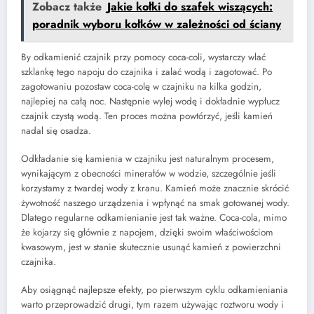
Zobacz także
Jakie kołki do szafek wiszących:
poradnik wyboru kołków w zależności od ściany
By odkamienić czajnik przy pomocy coca-coli, wystarczy wlać
szklankę tego napoju do czajnika i zalać wodą i zagotować. Po
zagotowaniu pozostaw coca-colę w czajniku na kilka godzin,
najlepiej na całą noc. Następnie wylej wodę i dokładnie wypłucz
czajnik czystą wodą. Ten proces można powtórzyć, jeśli kamień
nadal się osadza.
Odkładanie się kamienia w czajniku jest naturalnym procesem,
wynikającym z obecności minerałów w wodzie, szczególnie jeśli
korzystamy z twardej wody z kranu. Kamień może znacznie skrócić
żywotność naszego urządzenia i wpłynąć na smak gotowanej wody.
Dlatego regularne odkamienianie jest tak ważne. Coca-cola, mimo
że kojarzy się głównie z napojem, dzięki swoim właściwościom
kwasowym, jest w stanie skutecznie usunąć kamień z powierzchni
czajnika.
Aby osiągnąć najlepsze efekty, po pierwszym cyklu odkamieniania
warto przeprowadzić drugi, tym razem używając roztworu wody i