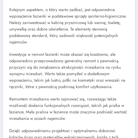
Kolejnym aspektem, o który warto zadbać, jest odpowiednie
wyposażenie łazienki w podstawowe sprzęty sanitarno-higieniczne.
Należy zainwestować w kabinę prysznicową lub wannę, toaletę,
umywalkę oraz dobre oświetlenie. Te elementy stanowią
podstawowy standard, który zadowoli większość potencjalnych
najemców.
Inwestycja w remont łazienki może okazać się kosztowna, ale
odpowiednio przeprowadzony generalny remont z pewnością
przyczyni się do zwiększenia atrakcyjności mieszkania na rynku
wynajmu mieszkań. Warto także pomyśleć o dodatkowym
wyposażeniu, takim jak lustro, półki na kosmetyki oraz wieszaki na
ręczniki, które z pewnością podniosą komfort użytkowania.
Remontem mieszkania warto zajmować się, rozważając także
możliwość dodania funkcjonalnych rozwiązań, takich jak pralka w
łazience. Mała pralnia w łazience może znacznie podnieść wartość
mieszkania w oczach najemców.
Dzięki odpowiedniemu projektowi i optymalnemu doborowi
kolorów ścian oraz materiałów wykończeniowych, każda z tych