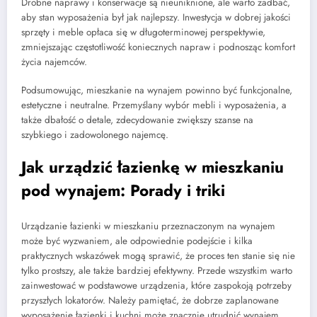
Drobne naprawy i konserwacje są nieuniknione, ale warto zadbać,
aby stan wyposażenia był jak najlepszy. Inwestycja w dobrej jakości
sprzęty i meble opłaca się w długoterminowej perspektywie,
zmniejszając częstotliwość koniecznych napraw i podnosząc komfort
życia najemców.
Podsumowując, mieszkanie na wynajem powinno być funkcjonalne,
estetyczne i neutralne. Przemyślany wybór mebli i wyposażenia, a
także dbałość o detale, zdecydowanie zwiększy szanse na
szybkiego i zadowolonego najemcę.
Jak urządzić łazienkę w mieszkaniu
pod wynajem: Porady i triki
Urządzanie łazienki w mieszkaniu przeznaczonym na wynajem
może być wyzwaniem, ale odpowiednie podejście i kilka
praktycznych wskazówek mogą sprawić, że proces ten stanie się nie
tylko prostszy, ale także bardziej efektywny. Przede wszystkim warto
zainwestować w podstawowe urządzenia, które zaspokoją potrzeby
przyszłych lokatorów. Należy pamiętać, że dobrze zaplanowane
wyposażenie łazienki i kuchni może znacznie utrudnić wynajem