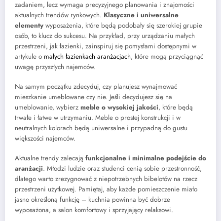
zadaniem, lecz wymaga precyzyjnego planowania i znajomości
aktualnych trendów rynkowych.
Klasyczne i uniwersalne
elementy
wyposażenia, które będą podobały się szerokiej grupie
osób, to klucz do sukcesu. Na przykład, przy urządzaniu małych
przestrzeni, jak łazienki, zainspiruj się pomysłami dostępnymi w
artykule o
małych łazienkach aranżacjach
, które mogą przyciągnąć
uwagę przyszłych najemców.
Na samym początku zdecyduj, czy planujesz wynajmować
mieszkanie umeblowane czy nie. Jeśli decydujesz się na
umeblowanie, wybierz
meble o wysokiej jakości
, które będą
trwałe i łatwe w utrzymaniu. Meble o prostej konstrukcji i w
neutralnych kolorach będą uniwersalne i przypadną do gustu
większości najemców.
Aktualne trendy zalecają
funkcjonalne i minimalne podejście do
aranżacji
. Młodzi ludzie oraz studenci cenią sobie przestronność,
dlatego warto zrezygnować z niepotrzebnych bibelotów na rzecz
przestrzeni użytkowej. Pamiętaj, aby każde pomieszczenie miało
jasno określoną funkcję – kuchnia powinna być dobrze
wyposażona, a salon komfortowy i sprzyjający relaksowi.