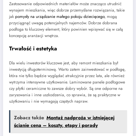
Zastosowanie odpowiednich materiałów może znacząco utrudnić
wynajem mieszkania, więc dobrze przemyślane rozwiązania, takie
jak
pomysły na urządzanie małego pokoju dziecięcego
, mogą
przyciągnąć uwagę potencjalnych najemców. Dobrze dobrana
podłoga to kluczowy element, który powinien wpisywać się w całą
koncepcję aranżacji wnętrza.
Trwałość i estetyka
Dla wielu inwestorów kluczowe jest, aby remont mieszkania był
inwestycją długoterminową. Warto zatem zainwestować w podłogę,
która nie tylko będzie wyglądać atrakcyjnie przez lata, ale również
wytrzyma intensywne użytkowanie. Laminowane panele podłogowe
czy płytki ceramiczne to zawsze dobry wybór. Są one odporne na
zarysowania i inne uszkodzenia, co sprawia, że są praktyczne w
użytkowaniu i nie wymagają częstych napraw.
Zobacz także
Montaż nadproża w istniejącej
ścianie cena – koszty, etapy i porady