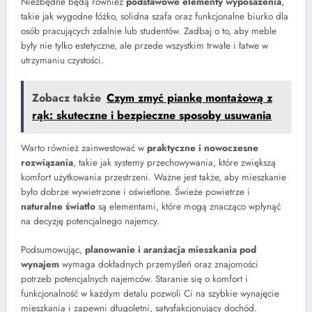
Niezbędne będą również
podstawowe elementy wyposażenia
,
takie jak wygodne łóżko, solidna szafa oraz funkcjonalne biurko dla
osób pracujących zdalnie lub studentów. Zadbaj o to, aby meble
były nie tylko estetyczne, ale przede wszystkim trwałe i łatwe w
utrzymaniu czystości.
Zobacz także
Czym zmyć piankę montażową z
rąk: skuteczne i bezpieczne sposoby usuwania
Warto również zainwestować w
praktyczne i nowoczesne
rozwiązania
, takie jak systemy przechowywania, które zwiększą
komfort użytkowania przestrzeni. Ważne jest także, aby mieszkanie
było dobrze wywietrzone i oświetlone. Świeże powietrze i
naturalne światło
są elementami, które mogą znacząco wpłynąć
na decyzję potencjalnego najemcy.
Podsumowując,
planowanie i aranżacja mieszkania pod
wynajem
wymaga dokładnych przemyśleń oraz znajomości
potrzeb potencjalnych najemców. Staranie się o komfort i
funkcjonalność w każdym detalu pozwoli Ci na szybkie wynajęcie
mieszkania i zapewni długoletni, satysfakcjonujący dochód.