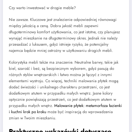
Czy warto inwestować w drogie meble?
Nie zawsze. Kluczowe jest znalezienie odpowiedniej równowagi
między jakością a ceną. Dobra jakość mebli zapewni
długoterminowy komfort użytkowania, co jest istotne, czy planujesz
wynająć mieszkanie na długoterminowy okres. Jednak nie należy
przesadzać z luksusem, gdyż istnieje ryzyko, że potencjalny
najemca będzie mniej ostrożny w użytkowaniu drogich mebli.
Kolorystyka mebli także ma znaczenie. Neutralne barwy, takie jak
biel, szarość i beż, są bezpiecznym wyborem, gdyż pasują do
różnych stylów wnętrzarskich i łatwo można je łączyć z innymi
elementami wystroju. Co więcej, techniki malowania płytek mogą
dodać świeżości i unikalnego charakteru przestrzeni, co jest
dodatkowym atutem w przypadku małych wnętrz. Jasne kolory
optycznie powiększają przestrzeń, co jest dodatkowym atutem w
przypadku małych wnętrz.
Malowanie płytek: metamorfoza łazienki
i kuchni krok po kroku
może być inspiracją do wprowadzenia
zmian w Twoim mieszkaniu.
Praktyczne wskazówki dotyczące