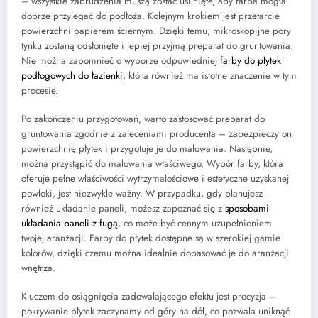
– wszystkie zabrudzenia muszą zostać usunięte, aby farba mogła
dobrze przylegać do podłoża. Kolejnym krokiem jest przetarcie
powierzchni papierem ściernym. Dzięki temu, mikroskopijne pory
tynku zostaną odsłonięte i lepiej przyjmą preparat do gruntowania.
Nie można zapomnieć o wyborze odpowiedniej
farby do płytek
podłogowych do łazienki
, która również ma istotne znaczenie w tym
procesie.
Po zakończeniu przygotowań, warto zastosować preparat do
gruntowania zgodnie z zaleceniami producenta – zabezpieczy on
powierzchnię płytek i przygotuje je do malowania. Następnie,
można przystąpić do malowania właściwego. Wybór farby, która
oferuje pełne właściwości wytrzymałościowe i estetyczne uzyskanej
powłoki, jest niezwykle ważny. W przypadku, gdy planujesz
również układanie paneli, możesz zapoznać się z
sposobami
układania paneli z fugą
, co może być cennym uzupełnieniem
twojej aranżacji. Farby do płytek dostępne są w szerokiej gamie
kolorów, dzięki czemu można idealnie dopasować je do aranżacji
wnętrza.
Kluczem do osiągnięcia zadowalającego efektu jest precyzja –
pokrywanie płytek zaczynamy od góry na dół, co pozwala uniknąć