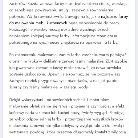
zacieków. Każda warstwa farby musi być nałożona cienką warstwą,
co zapobiega powstawaniu smug i zapewnia równomierne
pokrycie. Warto również zwrócić uwagę na to, jakie
najlepsze farby
do malowania mebli kuchennych
będą odpowiednie do pracy.
Poszczególne warstwy muszą dokładnie wyschnąć przed
nałożeniem kolejnej warstwy farby. Informacje na temat czasu
potrzebnego na wyschnięcie znajdziesz na opakowaniu farby.
Po zakończeniu malowania, zanim farba zaschnie, warto pamiętać
o ostatnim kroku – delikatnie zerwać taśmy malarskie. Zbyt szybkie
lub gwałtowne zerwanie taśmy może sprawić, że nowa powłoka
zostanie uszkodzona. Upewnij się również, że nie pozostawiasz
żadnych resztek przygotowanych materiałów, takich jak papier
ścierny czy taśmy malarskie, w zasięgu wody.
Dzięki wykorzystaniu odpowiednich technik i materiałów,
malowanie płytek stanie się łatwą i przyjemną czynnością, a efekt
końcowy nada łazience lub kuchni nowy, świeży wygląd. Pamiętaj,
że wybór odpowiedniej farby i przestrzeganie wszystkich kroków
malowania zapewni nie tylko estetyczny wygląd, ale także trwałą i
wytrzymałą powłokę, która przetrwa długotrwały kontakt z wilgocią