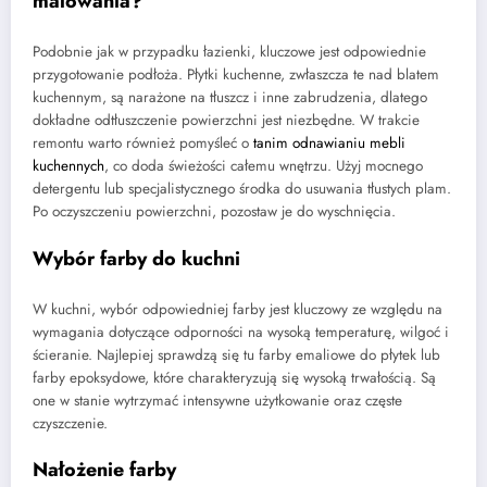
malowania?
Podobnie jak w przypadku łazienki, kluczowe jest odpowiednie
przygotowanie podłoża. Płytki kuchenne, zwłaszcza te nad blatem
kuchennym, są narażone na tłuszcz i inne zabrudzenia, dlatego
dokładne odtłuszczenie powierzchni jest niezbędne. W trakcie
remontu warto również pomyśleć o
tanim odnawianiu mebli
kuchennych
, co doda świeżości całemu wnętrzu. Użyj mocnego
detergentu lub specjalistycznego środka do usuwania tłustych plam.
Po oczyszczeniu powierzchni, pozostaw je do wyschnięcia.
Wybór farby do kuchni
W kuchni, wybór odpowiedniej farby jest kluczowy ze względu na
wymagania dotyczące odporności na wysoką temperaturę, wilgoć i
ścieranie. Najlepiej sprawdzą się tu farby emaliowe do płytek lub
farby epoksydowe, które charakteryzują się wysoką trwałością. Są
one w stanie wytrzymać intensywne użytkowanie oraz częste
czyszczenie.
Nałożenie farby