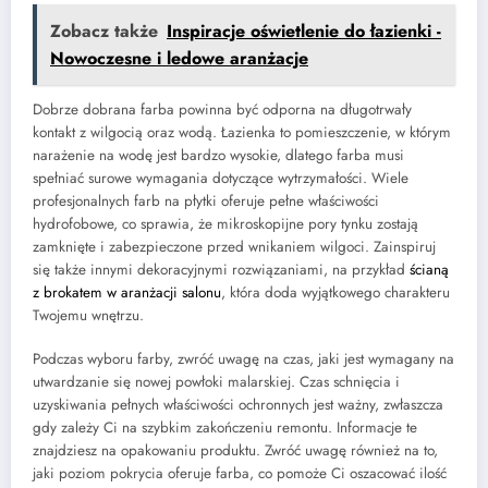
Zobacz także
Inspiracje oświetlenie do łazienki -
Nowoczesne i ledowe aranżacje
Dobrze dobrana farba powinna być odporna na długotrwały
kontakt z wilgocią oraz wodą. Łazienka to pomieszczenie, w którym
narażenie na wodę jest bardzo wysokie, dlatego farba musi
spełniać surowe wymagania dotyczące wytrzymałości. Wiele
profesjonalnych farb na płytki oferuje pełne właściwości
hydrofobowe, co sprawia, że mikroskopijne pory tynku zostają
zamknięte i zabezpieczone przed wnikaniem wilgoci. Zainspiruj
się także innymi dekoracyjnymi rozwiązaniami, na przykład
ścianą
z brokatem w aranżacji salonu
, która doda wyjątkowego charakteru
Twojemu wnętrzu.
Podczas wyboru farby, zwróć uwagę na czas, jaki jest wymagany na
utwardzanie się nowej powłoki malarskiej. Czas schnięcia i
uzyskiwania pełnych właściwości ochronnych jest ważny, zwłaszcza
gdy zależy Ci na szybkim zakończeniu remontu. Informacje te
znajdziesz na opakowaniu produktu. Zwróć uwagę również na to,
jaki poziom pokrycia oferuje farba, co pomoże Ci oszacować ilość