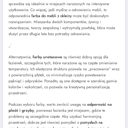
sprawdza się idealnie w miejscach narażonych na intensywne
użytkowanie. Co więcej, jeśli myślisz o odnowieniu mebli, to
odpowiednia
farba do mebli z okleiny
może być doskonałym
rozwiązaniem. Mieszanka dwóch komponentów, żywicy i
utwardzacza, tworzy zespoloną i wytrzymałą powłokę, która może
służyć przez długie lata bez potrzeby odnawiania.
„`
Alternatywnie,
farby uretanowe
są również dobrą opcją dla
łazienek, szczególnie tych, które narażone są na częste zmienianie
temperatury. Ich elastyczna struktura pozwala na „pracowanie” wraz
z powierzchnią płytek, co minimalizuje ryzyko powstawania
pęknięć i odprysków. Ponadto, są one dostępne w szerokiej gamie
kolorów i wykończeń, co pozwala na kreatywną personalizację
przestrzeni.
Podczas wyboru farby, warto zwrócić uwagę na
odporność na
pleśń i grzyby
, ponieważ łazienka jest miejscem, gdzie te
problemy są szczególnie częste. Aby uzyskać harmonijną
przestrzeń, dobrze jest również pomyśleć o
pomysłach na