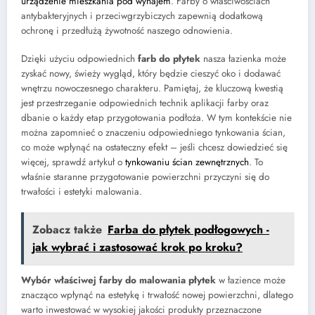
urządzenie mieszkania pod wynajem
. Farby o właściwościach
antybakteryjnych i przeciwgrzybiczych zapewnią dodatkową
ochronę i przedłużą żywotność naszego odnowienia.
Dzięki użyciu odpowiednich
farb do płytek
nasza łazienka może
zyskać nowy, świeży wygląd, który będzie cieszyć oko i dodawać
wnętrzu nowoczesnego charakteru. Pamiętaj, że kluczową kwestią
jest przestrzeganie odpowiednich technik aplikacji farby oraz
dbanie o każdy etap przygotowania podłoża. W tym kontekście nie
można zapomnieć o znaczeniu odpowiedniego tynkowania ścian,
co może wpłynąć na ostateczny efekt – jeśli chcesz dowiedzieć się
więcej, sprawdź artykuł o
tynkowaniu ścian zewnętrznych
. To
właśnie staranne przygotowanie powierzchni przyczyni się do
trwałości i estetyki malowania.
Zobacz także
Farba do płytek podłogowych -
jak wybrać i zastosować krok po kroku?
Wybór właściwej farby do malowania płytek
w łazience może
znacząco wpłynąć na estetykę i trwałość nowej powierzchni, dlatego
warto inwestować w wysokiej jakości produkty przeznaczone