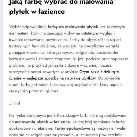
Jaką farbę wybrać do malowania
płytek w łazience
Wybór odpowiedniej
farby do malowania płytek
jest kluczowym
elementem, który ma znaczący wpływ na ostateczny wygląd i
trwałość odnawianej powierzchni. Farby do płytek różnią się od
tradycyjnych farb do ścian, ze względu na specyficzne warunki
panujące w łazience, takie jak wysoka wilgotność, bezpośredni
kontakt z wodą i zmienne temperatury. Jeśli podczas prac napotkasz
problem, na przykład jak zakleić dziurę w ścianie, możesz
skorzystać z porad zawartych w artykule
Czym zakleić dziurę w
ścianie – najlepsze sposoby na naprawę ubytków
. Odpowiedni
dobór farby jest zatem kluczowy, aby uzyskać efekt, który będzie
cieszył oko przez długi czas.
„`html
Na rynku dostępnych jest kilka rodzajów farb, które są dedykowane
do
malowania płytek w łazience
. Najczęściej spotykane to farby
epoksydowe i uretanowe.
Farby epoksydowe
są niezwykle trwałe i
odporne na wilgoć oraz zarysowania, a ich twarda powierzchnia