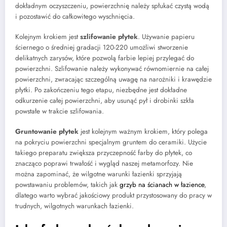
dokładnym oczyszczeniu, powierzchnię należy spłukać czystą wodą
i pozostawić do całkowitego wyschnięcia.
Kolejnym krokiem jest
szlifowanie płytek
. Używanie papieru
ściernego o średniej gradacji 120-220 umożliwi stworzenie
delikatnych zarysów, które pozwolą farbie lepiej przylegać do
powierzchni. Szlifowanie należy wykonywać równomiernie na całej
powierzchni, zwracając szczególną uwagę na narożniki i krawędzie
płytki. Po zakończeniu tego etapu, niezbędne jest dokładne
odkurzenie całej powierzchni, aby usunąć pył i drobinki szkła
powstałe w trakcie szlifowania.
Gruntowanie płytek
jest kolejnym ważnym krokiem, który polega
na pokryciu powierzchni specjalnym gruntem do ceramiki. Użycie
takiego preparatu zwiększa przyczepność farby do płytek, co
znacząco poprawi trwałość i wygląd naszej metamorfozy. Nie
można zapominać, że wilgotne warunki łazienki sprzyjają
powstawaniu problemów, takich jak
grzyb na ścianach w łazience
,
dlatego warto wybrać jakościowy produkt przystosowany do pracy w
trudnych, wilgotnych warunkach łazienki.