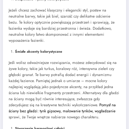
Jeżeli chcesz zachować klasyczny i elegancki styl, postaw na
neutralne barwy, takie jak biel, szarość czy delikatne odcienie
beżu. Te kolory optycznie powiększają przestrzeń i sprawiają, że
łazienka wydaje się bardziej przestronna i świeża. Dodatkowo,
neutralne kolory łatwo skomponować z innymi elementami
wyposażenia łazienki.
Śmiałe akcenty kolorystyczne
Jeśli wolisz odważniejsze rozwiązania, możesz zdecydować się na
żywe kolory, takie jak turkus, koralowy róż, intensywna zieleń czy
głęboki granat. Te barwy potrafią dodać energii i dynamizmu
każdej łazience. Pamiętaj jednak o umiarze – mocne kolory
najlepiej wyglądają jako pojedyncze akcenty, na przykład jedna
ściana lub niewielkie fragmenty przestrzeni. Alternatywy dla gładzi
na ściany mogą być równie interesujące, zwłaszcza gdy
zdecydujesz się na kreatywne techniki wykończeniowe.
Pomysł na
ściany bez gładzi: tynk gipsowy, malowanie tynków, wygładzanie
sprawi, że Twoje wnętrze nabierze nowego charakteru.
Stworzenie harmonijnej całości