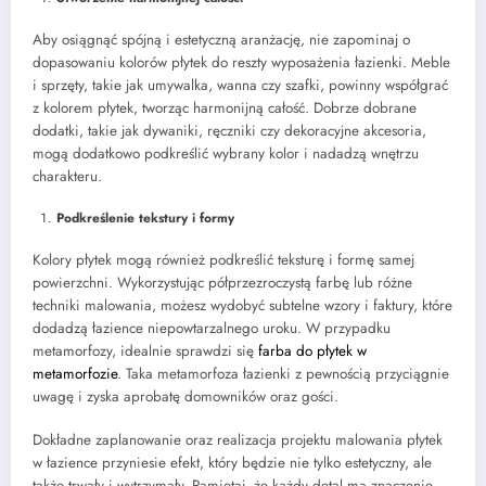
Aby osiągnąć spójną i estetyczną aranżację, nie zapominaj o
dopasowaniu kolorów płytek do reszty wyposażenia łazienki. Meble
i sprzęty, takie jak umywalka, wanna czy szafki, powinny współgrać
z kolorem płytek, tworząc harmonijną całość. Dobrze dobrane
dodatki, takie jak dywaniki, ręczniki czy dekoracyjne akcesoria,
mogą dodatkowo podkreślić wybrany kolor i nadadzą wnętrzu
charakteru.
Podkreślenie tekstury i formy
Kolory płytek mogą również podkreślić teksturę i formę samej
powierzchni. Wykorzystując półprzezroczystą farbę lub różne
techniki malowania, możesz wydobyć subtelne wzory i faktury, które
dodadzą łazience niepowtarzalnego uroku. W przypadku
metamorfozy, idealnie sprawdzi się
farba do płytek w
metamorfozie
. Taka metamorfoza łazienki z pewnością przyciągnie
uwagę i zyska aprobatę domowników oraz gości.
Dokładne zaplanowanie oraz realizacja projektu malowania płytek
w łazience przyniesie efekt, który będzie nie tylko estetyczny, ale
także trwały i wytrzymały. Pamiętaj, że każdy detal ma znaczenie –