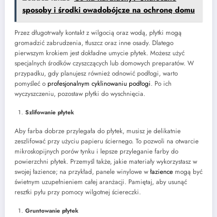
sposoby i środki owadobójcze na ochronę domu
Przez długotrwały kontakt z wilgocią oraz wodą, płytki mogą
gromadzić zabrudzenia, tłuszcz oraz inne osady. Dlatego
pierwszym krokiem jest dokładne umycie płytek. Możesz użyć
specjalnych środków czyszczących lub domowych preparatów. W
przypadku, gdy planujesz również odnowić podłogi, warto
pomyśleć o
profesjonalnym cyklinowaniu podłogi
. Po ich
wyczyszczeniu, pozostaw płytki do wyschnięcia.
Szlifowanie płytek
Aby farba dobrze przylegała do płytek, musisz je delikatnie
zeszlifować przy użyciu papieru ściernego. To pozwoli na otwarcie
mikroskopijnych porów tynku i lepsze przyleganie farby do
powierzchni płytek. Przemyśl także, jakie materiały wykorzystasz w
swojej łazience; na przykład, panele winylowe w
łazience
mogą być
świetnym uzupełnieniem całej aranżacji. Pamiętaj, aby usunąć
resztki pyłu przy pomocy wilgotnej ściereczki.
Gruntowanie płytek