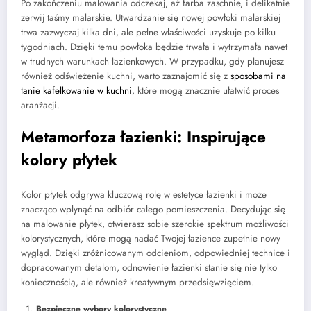
Po zakończeniu malowania odczekaj, aż farba zaschnie, i delikatnie
zerwij taśmy malarskie. Utwardzanie się nowej powłoki malarskiej
trwa zazwyczaj kilka dni, ale pełne właściwości uzyskuje po kilku
tygodniach. Dzięki temu powłoka będzie trwała i wytrzymała nawet
w trudnych warunkach łazienkowych. W przypadku, gdy planujesz
również odświeżenie kuchni, warto zaznajomić się z
sposobami na
tanie kafelkowanie w kuchni
, które mogą znacznie ułatwić proces
aranżacji.
Metamorfoza łazienki: Inspirujące
kolory płytek
Kolor płytek odgrywa kluczową rolę w estetyce łazienki i może
znacząco wpłynąć na odbiór całego pomieszczenia. Decydując się
na malowanie płytek, otwierasz sobie szerokie spektrum możliwości
kolorystycznych, które mogą nadać Twojej łazience zupełnie nowy
wygląd. Dzięki zróżnicowanym odcieniom, odpowiedniej technice i
dopracowanym detalom, odnowienie łazienki stanie się nie tylko
koniecznością, ale również kreatywnym przedsięwzięciem.
Bezpieczne wybory kolorystyczne