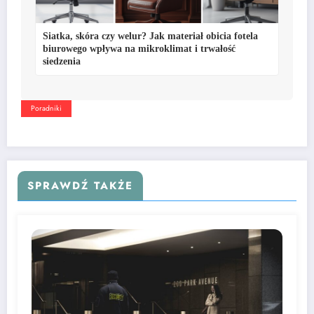
Siatka, skóra czy welur? Jak materiał obicia fotela
biurowego wpływa na mikroklimat i trwałość
siedzenia
Poradniki
SPRAWDŹ TAKŻE