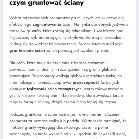
czym gruntować ściany
Wybór odpowiednich preparatów gruntujących jest kluczowy dla
efektywnego
zagruntowania
ścian. Na rynku dostępnych jest wiele
rodzajów gruntów, które różnią się składnikami i właściwościami.
Najczęściej wybierane są grunty akrylowe, które są uniwersalne i
nadają się do większości powierzchni. Są one łatwe w aplikacji i
gruntowanie ścian
za ich pomocą jest szybkie i proste.
Dla osób, które mają do czynienia z bardzo chłonnymi
powierzchniami, idealnym rozwiązaniem są grunty głęboko
penetrujące. Te preparaty wnikają głęboko w strukturę tynku, co
minimalizuje chłonność i poprawia
przyczepność
farby. Jeśli
planujesz
tynkowanie ścian zewnętrznych
, warto zainwestować w
grunty klejowe. Tworzą one mikro warstwę, która zwiększa tarcie
między farbą a ścianą, dzięki czemu farba lepiej się trzyma.
Podczas gruntowania ścian ważne jest równomierne nałożenie
preparatu za pomocą wałka lub pędzla. Warto także pamiętać, że
niektóre grunty wymagają dodatkowego czasu na pełne
wyschnięcie, co może wynosić od kilku godzin do nawet kilku dni,