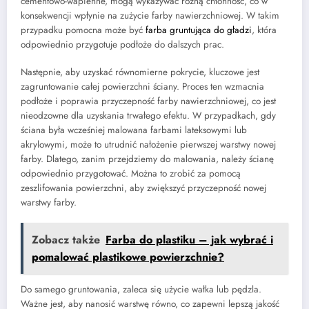
cementowo-wapienne, mogą wykazywać różną chłonność, co w
konsekwencji wpłynie na zużycie farby nawierzchniowej. W takim
przypadku pomocna może być
farba gruntująca do gładzi
, która
odpowiednio przygotuje podłoże do dalszych prac.
Następnie, aby uzyskać równomierne pokrycie, kluczowe jest
zagruntowanie całej powierzchni ściany. Proces ten wzmacnia
podłoże i poprawia przyczepność farby nawierzchniowej, co jest
nieodzowne dla uzyskania trwałego efektu. W przypadkach, gdy
ściana była wcześniej malowana farbami lateksowymi lub
akrylowymi, może to utrudnić nałożenie pierwszej warstwy nowej
farby. Dlatego, zanim przejdziemy do malowania, należy ścianę
odpowiednio przygotować. Można to zrobić za pomocą
zeszlifowania powierzchni, aby zwiększyć przyczepność nowej
warstwy farby.
Zobacz także
Farba do plastiku – jak wybrać i
pomalować plastikowe powierzchnie?
Do samego gruntowania, zaleca się użycie wałka lub pędzla.
Ważne jest, aby nanosić warstwę równo, co zapewni lepszą jakość