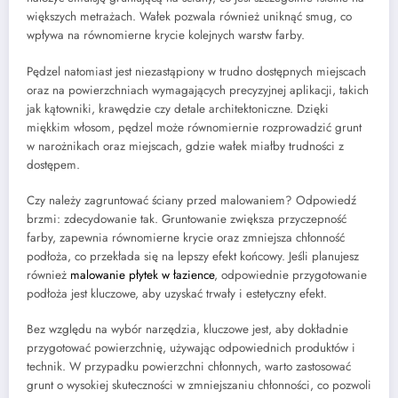
większych metrażach. Wałek pozwala również uniknąć smug, co
wpływa na równomierne krycie kolejnych warstw farby.
Pędzel natomiast jest niezastąpiony w trudno dostępnych miejscach
oraz na powierzchniach wymagających precyzyjnej aplikacji, takich
jak kątowniki, krawędzie czy detale architektoniczne. Dzięki
miękkim włosom, pędzel może równomiernie rozprowadzić grunt
w narożnikach oraz miejscach, gdzie wałek miałby trudności z
dostępem.
Czy należy zagruntować ściany przed malowaniem? Odpowiedź
brzmi: zdecydowanie tak. Gruntowanie zwiększa przyczepność
farby, zapewnia równomierne krycie oraz zmniejsza chłonność
podłoża, co przekłada się na lepszy efekt końcowy. Jeśli planujesz
również
malowanie płytek w łazience
, odpowiednie przygotowanie
podłoża jest kluczowe, aby uzyskać trwały i estetyczny efekt.
Bez względu na wybór narzędzia, kluczowe jest, aby dokładnie
przygotować powierzchnię, używając odpowiednich produktów i
technik. W przypadku powierzchni chłonnych, warto zastosować
grunt o wysokiej skuteczności w zmniejszaniu chłonności, co pozwoli