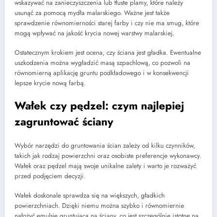
wskazywać na zanieczyszczenia lub tłuste plamy, które należy
usunąć za pomocą mydła malarskiego. Ważne jest także
sprawdzenie równomierności starej farby i czy nie ma smug, które
mogą wpływać na jakość krycia nowej warstwy malarskiej.
Ostatecznym krokiem jest ocena, czy ściana jest gładka. Ewentualne
uszkodzenia można wygładzić masą szpachlową, co pozwoli na
równomierną aplikację gruntu podkładowego i w konsekwencji
lepsze krycie nową farbą.
Wałek czy pędzel: czym najlepiej
zagruntować ściany
Wybór narzędzi do gruntowania ścian zależy od kilku czynników,
takich jak rodzaj powierzchni oraz osobiste preferencje wykonawcy.
Wałek oraz pędzel mają swoje unikalne zalety i warto je rozważyć
przed podjęciem decyzji.
Wałek doskonale sprawdza się na większych, gładkich
powierzchniach. Dzięki niemu można szybko i równomiernie
nałożyć emulsję gruntującą na ściany, co jest szczególnie istotne na