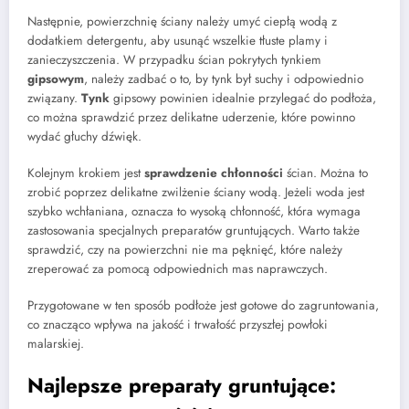
Następnie, powierzchnię ściany należy umyć ciepłą wodą z
dodatkiem detergentu, aby usunąć wszelkie tłuste plamy i
zanieczyszczenia. W przypadku ścian pokrytych tynkiem
gipsowym
, należy zadbać o to, by tynk był suchy i odpowiednio
związany.
Tynk
gipsowy powinien idealnie przylegać do podłoża,
co można sprawdzić przez delikatne uderzenie, które powinno
wydać głuchy dźwięk.
Kolejnym krokiem jest
sprawdzenie chłonności
ścian. Można to
zrobić poprzez delikatne zwilżenie ściany wodą. Jeżeli woda jest
szybko wchłaniana, oznacza to wysoką chłonność, która wymaga
zastosowania specjalnych preparatów gruntujących. Warto także
sprawdzić, czy na powierzchni nie ma pęknięć, które należy
zreperować za pomocą odpowiednich mas naprawczych.
Przygotowane w ten sposób podłoże jest gotowe do zagruntowania,
co znacząco wpływa na jakość i trwałość przyszłej powłoki
malarskiej.
Najlepsze preparaty gruntujące: