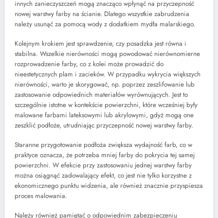
innych zanieczyszczeń mogą znacząco wpłynąć na przyczepność
nowej warstwy farby na ścianie. Dlatego wszystkie zabrudzenia
należy usunąć za pomocą wody z dodatkiem mydła malarskiego.
Kolejnym krokiem jest sprawdzenie, czy posadzka jest równa i
stabilna. Wszelkie nierówności mogą powodować nierównomierne
rozprowadzenie farby, co z kolei może prowadzić do
nieestetycznych plam i zacieków. W przypadku wykrycia większych
nierówności, warto je skorygować, np. poprzez zeszlifowanie lub
zastosowanie odpowiednich materiałów wyrównujących. Jest to
szczególnie istotne w kontekście powierzchni, które wcześniej były
malowane farbami lateksowymi lub akrylowymi, gdyż mogą one
zeszklić podłoże, utrudniając przyczepność nowej warstwy farby.
Staranne przygotowanie podłoża zwiększa wydajność farb, co w
praktyce oznacza, że potrzeba mniej farby do pokrycia tej samej
powierzchni. W efekcie przy zastosowaniu jednej warstwy farby
można osiągnąć zadowalający efekt, co jest nie tylko korzystne z
ekonomicznego punktu widzenia, ale również znacznie przyspiesza
proces malowania.
Należy również pamiętać o odpowiednim zabezpieczeniu