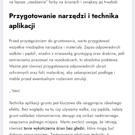
na lepsze „osadzenie” farby na ścianach i zwiększy jej trwałość.
Przygotowanie narzędzi i technika
aplikacji
Przed przystąpieniem do gruntowania, warto przygotować
wszystkie niezbędne narzędzia i materiały. Zapas odpowiednich
wałków i pędzli, wiadro z mieszanką gruntującą oraz drabina, jeśli
zamierzamy pracować na wysokościach, to absolutna podstawa.
Ważne jest również przygotowanie odpowiednich ubrań
ochronnych oraz folii malarskiej, aby zabezpieczyć podłogę i
meble przed ewentualnym rozlaniem emulsji.
„`html
Technika aplikacji gruntu jest kluczowa dla osiągnięcia idealnego
efektu. Bez względu na to, czy używamy wałka, czy pędzla, należy
grunt nakładać równomiernie, starając się unikać nadmiernego
nasączania jednego miejsca. Warto zwrócić uwagę, że istnieją
również
tanie wykończenia ścian bez gładzi
, które mogą być
dobrym rozwiązaniem. Zastosowanie właściwej techniki, tj.