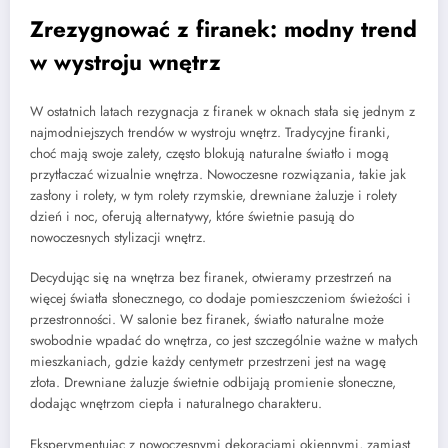
Zrezygnować z firanek: modny trend
w wystroju wnętrz
W ostatnich latach rezygnacja z firanek w oknach stała się jednym z
najmodniejszych trendów w wystroju wnętrz. Tradycyjne firanki,
choć mają swoje zalety, często blokują naturalne światło i mogą
przytłaczać wizualnie wnętrza. Nowoczesne rozwiązania, takie jak
zasłony i rolety, w tym rolety rzymskie, drewniane żaluzje i rolety
dzień i noc, oferują alternatywy, które świetnie pasują do
nowoczesnych stylizacji wnętrz.
Decydując się na wnętrza bez firanek, otwieramy przestrzeń na
więcej światła słonecznego, co dodaje pomieszczeniom świeżości i
przestronności. W salonie bez firanek, światło naturalne może
swobodnie wpadać do wnętrza, co jest szczególnie ważne w małych
mieszkaniach, gdzie każdy centymetr przestrzeni jest na wagę
złota. Drewniane żaluzje świetnie odbijają promienie słoneczne,
dodając wnętrzom ciepła i naturalnego charakteru.
Eksperymentując z nowoczesnymi dekoracjami okiennymi, zamiast