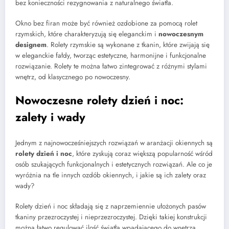
bez konieczności rezygnowania z naturalnego światła.
Okno bez firan może być również ozdobione za pomocą rolet
rzymskich, które charakteryzują się eleganckim i
nowoczesnym
designem
. Rolety rzymskie są wykonane z tkanin, które zwijają się
w eleganckie fałdy, tworząc estetyczne, harmonijne i funkcjonalne
rozwiązanie. Rolety te można łatwo zintegrować z różnymi stylami
wnętrz, od klasycznego po nowoczesny.
Nowoczesne rolety dzień i noc:
zalety i wady
Jednym z najnowocześniejszych rozwiązań w aranżacji okiennych są
rolety dzień i noc
, które zyskują coraz większą popularność wśród
osób szukających funkcjonalnych i estetycznych rozwiązań. Ale co je
wyróżnia na tle innych ozdób okiennych, i jakie są ich zalety oraz
wady?
Rolety dzień i noc składają się z naprzemiennie ułożonych pasów
tkaniny przezroczystej i nieprzezroczystej. Dzięki takiej konstrukcji
można łatwo regulować ilość światła wpadającego do wnętrza.