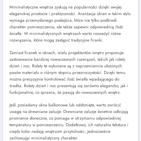
Minimalistyczne wnętrza zyskują na popularności dzięki swojej
eleganckiej prostocie i praktyczności. Aranżacja okien w takim stylu
wymaga przemyślanego podejścia, które nie tylko podkreśli
charakter pomieszczenia, ale także zapewni odpowiednią ilość
światła. W minimalistycznych wnętrzach warto rozważyć różne
rozwiązania, które mogą zastąpić tradycyjne firanki.
Zamiast firanek w oknach, wielu projektantów wnętrz proponuje
zastosowanie bardziej nowoczesnych rozwiązań, takich jak rolety
dzień i noc. Rolety te wykonane są z naprzemiennie ułożonych
pasów materiału o różnym stopniu przezroczystości. Dzięki temu
można precyzyjnie kontrolować ilość światła wpadającego do
środka. Rolety dzień i noc prezentują się zarówno elegancko, jak i
funkcjonalnie, co sprawia, że pasują do nowoczesnych wnętrz.
Jeśli posiadamy okna balkonowe lub odsłonięte, warto zwrócić
uwagę na drewniane żaluzje. Drewniane żaluzje świetnie odbijają
promienie słoneczne, co pomaga w utrzymaniu odpowiedniej
temperatury w pomieszczeniu. Dodatkowo, ich naturalna tekstura i
ciepły kolor nadają wnętrzom przytulności, jednocześnie
zachowując minimalistyczny charakter.