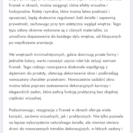
firanek w oknach, można osiągnąć różne efekty wizualne i
funkcjonalne. Rolety rzymskie, które można łatwo podnosić i
opuszczać, będą skutecznie regulować ilość światła i zapewnią
prywatność, zachowując przy tym estetyczny wygląd wnętrza. Tego
typu osłony okienne wykonane są z różnych materiałów, co
umożliwia dopasowanie do każdego stylu wnętrza, od klasycznych
po współczesne aranżacje.
We wnętrzach minimalistycznych, gdzie dominują proste formy i
jednolite kolory, warto rozważyć użycie rolet lub żaluzji zamiast
firanek. Tego rodzaju rozwiązania doskonale współgrają z
dążeniem do prostoty, ułatwiają dekorowanie okna i podkreślają
nowoczesny charakter przestrzeni. Nowocześnie ozdobić okno
można także poprzez zastosowanie dekoracyjnych karniszy i
eleganckich zasłon, które pełnią funkcję praktyczną bez zbędnej
ciężkości wizualnej.
Podsumowując, rezygnacja z firanek w oknach oferuje wiele
korzyści, zarówno wizualnych, jak i praktycznych. Nie tylko pozwala
na lepsze wykorzystanie naturalnego światła, ale również otwiera
drzwi do nowoczesnych trendów dekoracyjnych, w których zasłony i