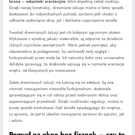
tarasie – wskazówki aranżacyjne
, które dopełnią całość wystroju.
Dzięki swojej konstrukcji, drewniane żaluzje można w łatwy sposób
dostosować do indywidualnych potrzeb, zarówno jeśli chodzi o
całkowite zasłonięcie okna, jak i delikatne rozproszenie światła.
Trwałość drewnianych żaluzji jest ich kolejnym ogromnym atutem.
Wykonane z wysokiej jakości materiałów, są odporne na działanie
różnych czynników zewnętrznych. Warto jednak pamiętać, aby
odpowiednio je pielęgnować, by zachowały swój wygląd i
funkcjonalność przez wiele lat. Ich naturalny kolor oraz uniwersalna
stylistyka sprawiają, że doskonale wpisują się w rozmaite aranżacje
wnętrz, od klasycznych po nowoczesne.
Zalety drewnianych żaluzji nie kończą się na estetyce. Są one
również rozwiązaniem niezwykle funkcjonalnym, doskonale
sprawdzającym się w roli osłony przed nadmiarem słońca oraz
zapewniającym prywatność. Dzięki możliwości regulacji, można w
prosty sposób kontrolować ilość światła wpadającego do wnętrza,
co sprawia, że jest to idealne rozwiązanie zarówno do sypialni, jak
i salonu.
Pomysł na okno bez firanek – czy to