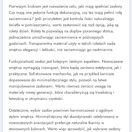
Pierwszym krokiem jest rozważenie celu, jaki mają spełniać zasłony.
Czy mają one jedynie funkcję dekoracyjną, czy też mają pełnić rolę
zaciemnienia? Jeśli priorytetem jest kontrola ilości naturalnego
światła w pomieszczeniu, warto zastanowić się nad opcją, jaką są
rolety dzień. Rolety te pozwalają na dopływ porannego słońca,
jednocześnie umożliwiając zaciemnienia w późniejszych
godzinach. Transparentny materiał użyty w takich roletach nada
wnętrzu elegancji i lekkości, nie zaciemniając go nadmiernie.
Funkcjonalność zasłon jest kolejnym istotnym aspektem. Nowoczesne
wnętrza wymagają rozwiązań, które będą zarówno estetyczne, jak i
praktyczne. Sofisticowana mechanika, jak na przykład karnisze
dopasowane do minimalistycznego stylu, pozwoli na łatwe
manipulowanie zasłonami. Warto również zwrócić uwagę na
materiały nowej generacji, które charakteryzują się trwałością i
łatwością w utrzymaniu czystości.
Ostatecznie, wybór zasłon powinien harmonizować z ogólnym
stylem wnętrza. Minimalistyczny styl skandynawski celebrowany w
nowoczesnych aranżacjach preferuje naturalne tkaniny w
stonowanych kolorach. Warto więc sprawdzić, jak wybrane zasłony