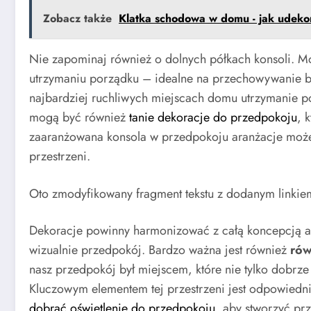
Zobacz także
Klatka schodowa w domu - jak udek
Nie zapominaj również o dolnych półkach konsoli. M
utrzymaniu porządku – idealne na przechowywanie bu
najbardziej ruchliwych miejscach domu utrzymanie po
mogą być również
tanie dekoracje do przedpokoju
, 
zaaranżowana konsola w przedpokoju aranżacje może 
przestrzeni.
Oto zmodyfikowany fragment tekstu z dodanym linkie
Dekoracje powinny harmonizować z całą koncepcją ara
wizualnie przedpokój. Bardzo ważna jest również
ró
nasz przedpokój był miejscem, które nie tylko dobrze
Kluczowym elementem tej przestrzeni jest odpowiednie
dobrać oświetlenie do przedpokoju
, aby stworzyć prz