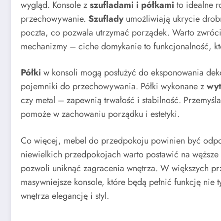
wygląd. Konsole z
szufladami i półkami
to idealne r
przechowywanie.
Szuflady
umożliwiają ukrycie drobn
poczta, co pozwala utrzymać porządek. Warto zwrócić
mechanizmy – ciche domykanie to funkcjonalność, któ
Półki
w konsoli mogą posłużyć do eksponowania dekor
pojemniki do przechowywania. Półki wykonane z
wyt
czy metal – zapewnią trwałość i stabilność. Przemyśl
pomoże w zachowaniu porządku i estetyki.
Co więcej, mebel do przedpokoju powinien być odp
niewielkich przedpokojach warto postawić na węższe k
pozwoli uniknąć zagracenia wnętrza. W większych 
masywniejsze konsole, które będą pełnić funkcję nie 
wnętrza elegancję i styl.