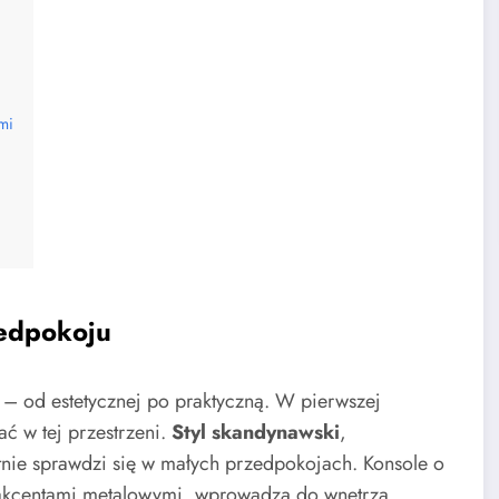
mi
zedpokoju
 – od estetycznej po praktyczną. W pierwszej
ać w tej przestrzeni.
Styl skandynawski
,
ietnie sprawdzi się w małych przedpokojach. Konsole o
 akcentami metalowymi, wprowadzą do wnętrza