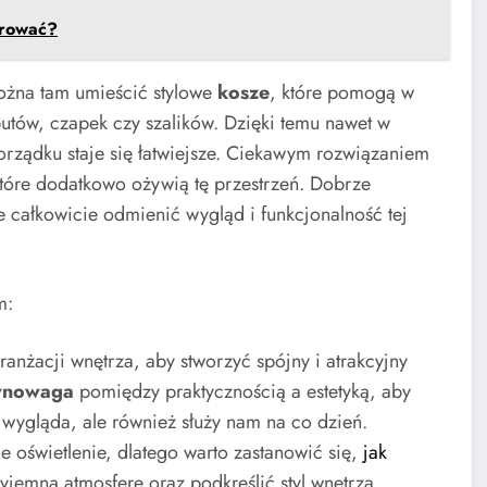
orować?
ożna tam umieścić stylowe
kosze
, które pomogą w
tów, czapek czy szalików. Dzięki temu nawet w
rządku staje się łatwiejsze. Ciekawym rozwiązaniem
które dodatkowo ożywią tę przestrzeń. Dobrze
całkowicie odmienić wygląd i funkcjonalność tej
m:
nżacji wnętrza, aby stworzyć spójny i atrakcyjny
wnowaga
pomiędzy praktycznością a estetyką, aby
 wygląda, ale również służy nam na co dzień.
 oświetlenie, dlatego warto zastanowić się,
jak
yjemną atmosferę oraz podkreślić styl wnętrza.