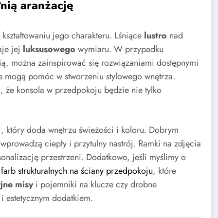
nią aranżację
kształtowaniu jego charakteru. Lśniące
lustro
nad
aje jej
luksusowego
wymiaru. W przypadku
cią, można zainspirować się rozwiązaniami dostępnymi
re mogą pomóc w stworzeniu stylowego wnętrza.
i, że konsola w przedpokoju będzie nie tylko
, który doda wnętrzu świeżości i koloru. Dobrym
e wprowadzą ciepły i przytulny nastrój. Ramki na zdjęcia
sonalizację przestrzeni. Dodatkowo, jeśli myślimy o
e
farb strukturalnych na ściany przedpokoju
, które
jne misy
i pojemniki na klucze czy drobne
i estetycznym dodatkiem.