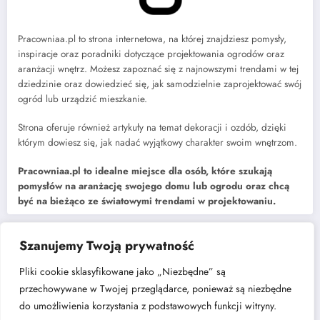
Pracowniaa.pl to strona internetowa, na której znajdziesz pomysły,
inspiracje oraz poradniki dotyczące projektowania ogrodów oraz
aranżacji wnętrz. Możesz zapoznać się z najnowszymi trendami w tej
dziedzinie oraz dowiedzieć się, jak samodzielnie zaprojektować swój
ogród lub urządzić mieszkanie.
Strona oferuje również artykuły na temat dekoracji i ozdób, dzięki
którym dowiesz się, jak nadać wyjątkowy charakter swoim wnętrzom.
Pracowniaa.pl to idealne miejsce dla osób, które szukają
pomysłów na aranżację swojego domu lub ogrodu oraz chcą
być na bieżąco ze światowymi trendami w projektowaniu.
Szanujemy Twoją prywatność
Najnowsze
Pliki cookie sklasyfikowane jako „Niezbędne” są
Jak dobrać rozdzielacz do instalacji centralnego ogrzewania?
przechowywane w Twojej przeglądarce, ponieważ są niezbędne
Kuchnia w kształcie litery „L” – dlaczego to układ, który nigdy nie
do umożliwienia korzystania z podstawowych funkcji witryny.
wychodzi z mody?