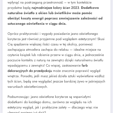
wpłynąć na postrzeganą przestronność – w tym kontekście
przydatne będą
najmodniejsze kolory ścian 2023
.
Dodatkowo
naturalne światło z okien lub świetlików może pomóc
obniżyć koszty energii poprzez zmniejszenie zależności od
sztucznego oświetlenia w ciągu dnia.
Oprócz praktyczności i wygody posiadanie jasno oświetlonego
korytarza jest również przyjemne pod względem estetycznym! Skusi
Cię spędzenie większej ilości czasu w tej okolicy, ponieważ
zachęcająca atmosfera zachęca do relaksu — idealne miejsce na
czytanie książek lub robienie przerw w ciągu dnia, a jednocześnie
poczucie kontaktu z naturą na zewnątrz dzięki naturalnemu światłu
wpadającemu z zewnątrz! Co więcej, zastosowanie
farb
dekoracyjnych do przedpokoju
może znacznie poprawić wygląd
wnętrza. Ponadto, jeśli masz jakieś dzieła sztuki wyświetlane wzdłuż
tych ścian, będą one wyglądać jeszcze bardziej żywo w jaśniejszych
warunkach oświetleniowych.
Podsumowując: jasno oświetlone korytarze są wspaniałymi
dodatkami do każdego domu, zarówno ze względu na ich
estetyczny wygląd, jak i praktyczne zalety — dlaczego więc nie
ulepszyć swojego już dziś?