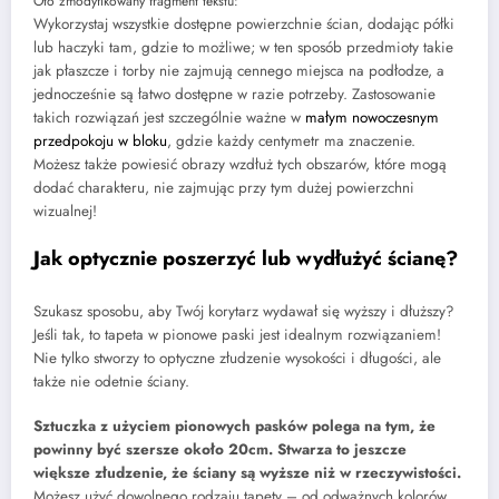
Oto zmodyfikowany fragment tekstu:
Wykorzystaj wszystkie dostępne powierzchnie ścian, dodając półki
lub haczyki tam, gdzie to możliwe; w ten sposób przedmioty takie
jak płaszcze i torby nie zajmują cennego miejsca na podłodze, a
jednocześnie są łatwo dostępne w razie potrzeby. Zastosowanie
takich rozwiązań jest szczególnie ważne w
małym nowoczesnym
przedpokoju w bloku
, gdzie każdy centymetr ma znaczenie.
Możesz także powiesić obrazy wzdłuż tych obszarów, które mogą
dodać charakteru, nie zajmując przy tym dużej powierzchni
wizualnej!
Jak optycznie poszerzyć lub wydłużyć ścianę?
Szukasz sposobu, aby Twój korytarz wydawał się wyższy i dłuższy?
Jeśli tak, to tapeta w pionowe paski jest idealnym rozwiązaniem!
Nie tylko stworzy to optyczne złudzenie wysokości i długości, ale
także nie odetnie ściany.
Sztuczka z użyciem pionowych pasków polega na tym, że
powinny być szersze około 20cm. Stwarza to jeszcze
większe złudzenie, że ściany są wyższe niż w rzeczywistości.
Możesz użyć dowolnego rodzaju tapety – od odważnych kolorów