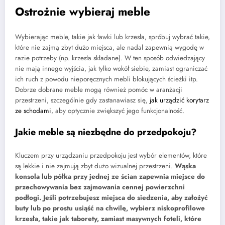
Ostrożnie wybieraj meble
Wybierając meble, takie jak ławki lub krzesła, spróbuj wybrać takie,
które nie zajmą zbyt dużo miejsca, ale nadal zapewnią wygodę w
razie potrzeby (np. krzesła składane). W ten sposób odwiedzający
nie mają innego wyjścia, jak tylko wokół siebie, zamiast ograniczać
ich ruch z powodu nieporęcznych mebli blokujących ścieżki itp.
Dobrze dobrane meble mogą również pomóc w aranżacji
przestrzeni, szczególnie gdy zastanawiasz się,
jak urządzić korytarz
ze schodami
, aby optycznie zwiększyć jego funkcjonalność.
Jakie meble są niezbędne do przedpokoju?
Kluczem przy urządzaniu przedpokoju jest wybór elementów, które
są lekkie i nie zajmują zbyt dużo wizualnej przestrzeni.
Wąska
konsola lub półka przy jednej ze ścian zapewnia miejsce do
przechowywania bez zajmowania cennej powierzchni
podłogi. Jeśli potrzebujesz miejsca do siedzenia, aby założyć
buty lub po prostu usiąść na chwilę, wybierz niskoprofilowe
krzesła, takie jak taborety, zamiast masywnych foteli, które