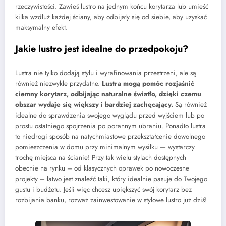
rzeczywistości. Zawieś lustro na jednym końcu korytarza lub umieść
kilka wzdłuż każdej ściany, aby odbijały się od siebie, aby uzyskać
maksymalny efekt.
Jakie lustro jest idealne do przedpokoju?
Lustra nie tylko dodają stylu i wyrafinowania przestrzeni, ale są
również niezwykle przydatne.
Lustra mogą pomóc rozjaśnić
ciemny korytarz, odbijając naturalne światło, dzięki czemu
obszar wydaje się większy i bardziej zachęcający.
Są również
idealne do sprawdzenia swojego wyglądu przed wyjściem lub po
prostu ostatniego spojrzenia po porannym ubraniu. Ponadto lustra
to niedrogi sposób na natychmiastowe przekształcenie dowolnego
pomieszczenia w domu przy minimalnym wysiłku — wystarczy
trochę miejsca na ścianie! Przy tak wielu stylach dostępnych
obecnie na rynku – od klasycznych oprawek po nowoczesne
projekty – łatwo jest znaleźć taki, który idealnie pasuje do Twojego
gustu i budżetu. Jeśli więc chcesz upiększyć swój korytarz bez
rozbijania banku, rozważ zainwestowanie w stylowe lustro już dziś!