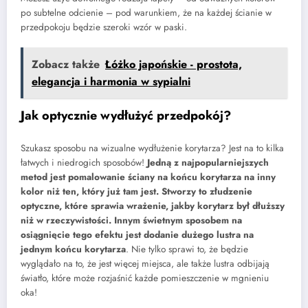
po subtelne odcienie – pod warunkiem, że na każdej ścianie w
przedpokoju będzie szeroki wzór w paski.
Zobacz także
Łóżko japońskie - prostota,
elegancja i harmonia w sypialni
Jak optycznie wydłużyć przedpokój?
Szukasz sposobu na wizualne wydłużenie korytarza? Jest na to kilka
łatwych i niedrogich sposobów!
Jedną z najpopularniejszych
metod jest pomalowanie ściany na końcu korytarza na inny
kolor niż ten, który już tam jest. Stworzy to złudzenie
optyczne, które sprawia wrażenie, jakby korytarz był dłuższy
niż w rzeczywistości. Innym świetnym sposobem na
osiągnięcie tego efektu jest dodanie dużego lustra na
jednym końcu korytarza
. Nie tylko sprawi to, że będzie
wyglądało na to, że jest więcej miejsca, ale także lustra odbijają
światło, które może rozjaśnić każde pomieszczenie w mgnieniu
oka!