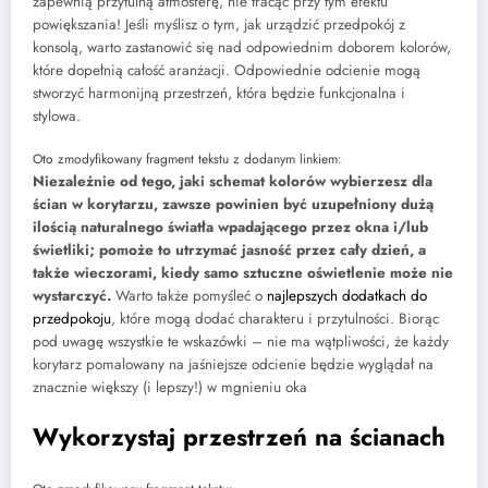
zapewnią przytulną atmosferę, nie tracąc przy tym efektu
powiększania! Jeśli myślisz o tym, jak urządzić przedpokój z
konsolą, warto zastanowić się nad odpowiednim doborem kolorów,
które dopełnią całość aranżacji. Odpowiednie odcienie mogą
stworzyć harmonijną przestrzeń, która będzie funkcjonalna i
stylowa.
Oto zmodyfikowany fragment tekstu z dodanym linkiem:
Niezależnie od tego, jaki schemat kolorów wybierzesz dla
ścian w korytarzu, zawsze powinien być uzupełniony dużą
ilością naturalnego światła wpadającego przez okna i/lub
świetliki; pomoże to utrzymać jasność przez cały dzień, a
także wieczorami, kiedy samo sztuczne oświetlenie może nie
wystarczyć.
Warto także pomyśleć o
najlepszych dodatkach do
przedpokoju
, które mogą dodać charakteru i przytulności. Biorąc
pod uwagę wszystkie te wskazówki – nie ma wątpliwości, że każdy
korytarz pomalowany na jaśniejsze odcienie będzie wyglądał na
znacznie większy (i lepszy!) w mgnieniu oka
Wykorzystaj przestrzeń na ścianach