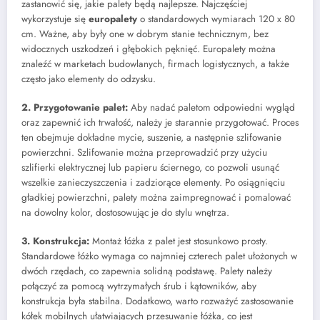
zastanowić się, jakie palety będą najlepsze. Najczęściej
wykorzystuje się
europalety
o standardowych wymiarach 120 x 80
cm. Ważne, aby były one w dobrym stanie technicznym, bez
widocznych uszkodzeń i głębokich pęknięć. Europalety można
znaleźć w marketach budowlanych, firmach logistycznych, a także
często jako elementy do odzysku.
2. Przygotowanie palet:
Aby nadać paletom odpowiedni wygląd
oraz zapewnić ich trwałość, należy je starannie przygotować. Proces
ten obejmuje dokładne mycie, suszenie, a następnie szlifowanie
powierzchni. Szlifowanie można przeprowadzić przy użyciu
szlifierki elektrycznej lub papieru ściernego, co pozwoli usunąć
wszelkie zanieczyszczenia i zadziorące elementy. Po osiągnięciu
gładkiej powierzchni, palety można zaimpregnować i pomalować
na dowolny kolor, dostosowując je do stylu wnętrza.
3. Konstrukcja:
Montaż łóżka z palet jest stosunkowo prosty.
Standardowe łóżko wymaga co najmniej czterech palet ułożonych w
dwóch rzędach, co zapewnia solidną podstawę. Palety należy
połączyć za pomocą wytrzymałych śrub i kątowników, aby
konstrukcja była stabilna. Dodatkowo, warto rozważyć zastosowanie
kółek mobilnych ułatwiających przesuwanie łóżka, co jest