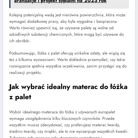
aranżacje i projekt sypialni na 2023 rok
Kolejną potencjalną wadą jest nierówna powierzchnia, która może
wymagać dodatkowej pracy, aby była wygodna i bezpieczna.
Warto również upewnić się, że używane palety są wolne od
szkodliwych substancji chemicznych, które mogą być używane do
ich obróbki.
Podsumowując, łóżka z palet oferują unikalne zalety, ale wiążą się
też z kilkoma wyzwaniami. Warto dokładnie przemyśleć, czy takie
rozwiązanie spełnia wszystkie oczekiwania, zanim przystąpi się do
realizacji projektu.
Jak wybrać idealny materac do łóżka
z palet
Wybór idealnego materaca do łóżka z używanych europalet
wymaga uwzględnienia kilku kluczowych czynników. Przede
wszystkim musisz zdecydować, czy preferujesz materac twardy,
średnio twardy, czy miękki, ale to nie wyczerpuje wszystkich kwestii.
Zwłaszcza gdy masz na celu stworzenie wygodnego i