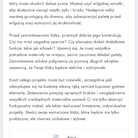
który może utrudnić dalsze prace. Możesz użyć wilgotnej szmatki,
aby skutecznie usunąć resztki pyłu i brudu. Następnie nałóż
warstwę gruntującą do drewna, aby zabezpieczyć paletę przed
wilgocią oraz wzmocnić jej strukturalność.
Przed zamontowaniem łóżka, przemyśl dobrze jego konstrukcję.
Czy ma mieć wygodne oparcie? Czy planujesz dodać dodatkowe
funkcje, takie jak schowki? Upewnij się, że masz wszystkie
potrzebne materiały na miejscu, zanim zaczniesz składać palety.
Zamontowane solidne połączenia za pomocą długich wkrętów
zapewnią, że Twoje łóżko będzie stabilne i wytrzymałe.
Koszt całego projektu może być niewielki, szczególnie jeśli
zdecydujesz się na budowę własną ręką zamiast kupować gotowe
elementy. Zestawienie powyżej opisanych kroków i uwzględnienie
wszystkich niezbędnych materiałów pozwoli Ci nie tylko stworzyć
funkcjonalny mebel, ale także realizować kreatywne, indywidualne
projekty. Stwórz swoje wymarzone łóżko, które będzie nie tylko
praktyczne, ale również unikatowe i stylowe.