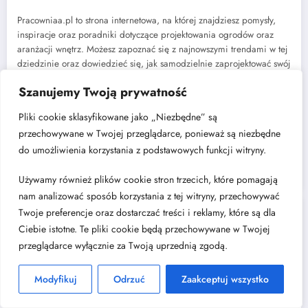
Pracowniaa.pl to strona internetowa, na której znajdziesz pomysły,
inspiracje oraz poradniki dotyczące projektowania ogrodów oraz
aranżacji wnętrz. Możesz zapoznać się z najnowszymi trendami w tej
dziedzinie oraz dowiedzieć się, jak samodzielnie zaprojektować swój
ogród lub urządzić mieszkanie.
Szanujemy Twoją prywatność
Strona oferuje również artykuły na temat dekoracji i ozdób, dzięki
Pliki cookie sklasyfikowane jako „Niezbędne” są
którym dowiesz się, jak nadać wyjątkowy charakter swoim wnętrzom.
przechowywane w Twojej przeglądarce, ponieważ są niezbędne
Pracowniaa.pl to idealne miejsce dla osób, które szukają
do umożliwienia korzystania z podstawowych funkcji witryny.
pomysłów na aranżację swojego domu lub ogrodu oraz chcą
być na bieżąco ze światowymi trendami w projektowaniu.
Używamy również plików cookie stron trzecich, które pomagają
nam analizować sposób korzystania z tej witryny, przechowywać
Twoje preferencje oraz dostarczać treści i reklamy, które są dla
Najnowsze
Ciebie istotne. Te pliki cookie będą przechowywane w Twojej
przeglądarce wyłącznie za Twoją uprzednią zgodą.
Jak dobrać rozdzielacz do instalacji centralnego ogrzewania?
Kuchnia w kształcie litery „L” – dlaczego to układ, który nigdy nie
Modyfikuj
Odrzuć
Zaakceptuj wszystko
wychodzi z mody?
Cichy luksus w architekturze wnętrz: poszukiwanie harmonii w świecie