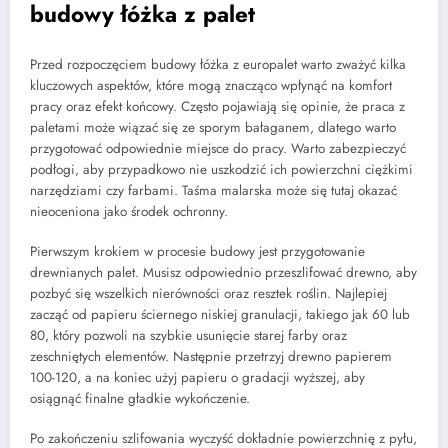
budowy łóżka z palet
Przed rozpoczęciem budowy łóżka z europalet warto zważyć kilka
kluczowych aspektów, które mogą znacząco wpłynąć na komfort
pracy oraz efekt końcowy. Często pojawiają się opinie, że praca z
paletami może wiązać się ze sporym bałaganem, dlatego warto
przygotować odpowiednie miejsce do pracy. Warto zabezpieczyć
podłogi, aby przypadkowo nie uszkodzić ich powierzchni ciężkimi
narzędziami czy farbami. Taśma malarska może się tutaj okazać
nieoceniona jako środek ochronny.
Pierwszym krokiem w procesie budowy jest przygotowanie
drewnianych palet. Musisz odpowiednio przeszlifować drewno, aby
pozbyć się wszelkich nierówności oraz resztek roślin. Najlepiej
zacząć od papieru ściernego niskiej granulacji, takiego jak 60 lub
80, który pozwoli na szybkie usunięcie starej farby oraz
zeschniętych elementów. Następnie przetrzyj drewno papierem
100-120, a na koniec użyj papieru o gradacji wyższej, aby
osiągnąć finalne gładkie wykończenie.
Po zakończeniu szlifowania wyczyść dokładnie powierzchnię z pyłu,