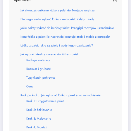
Jak stworzyć unikalne łóżko z palet do Twojego wnętrza
Dlaczego warto wybrać łóżko z europalet: Zalety i wady
Jakie palety wybrać do budowy łóżka: Przegląd rodzajów i standardów
Koszt łóżka z palet: Ile naprawdę kosztuje zrobić meble z europalet
Łóżko z palet: Jakie są zalety i wady tego rozwiązania?
Jak wybrać idealny materac do łóżka z palet
Rodzaje materacy
Rozmiar i grubość
Typy tkanin pokrowca
Cena
Krok po kroku: Jak wykonać łóżko z palet euro samodzielnie
Krok 1: Przygotowanie palet
Krok 2: Szlifowanie
Krok 3: Malowanie
Krok 4: Montaż