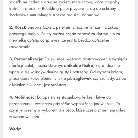
sposób na nadanie drugim życiem materiałom, które mogłyby
trafić na śmietnik. Recykling palet przyczynia się do ochrony
środowiska naturalnego, a także redukcji odpadów.
2. Koszt:
Budowa łóżka z palet jest znacznie tańsza niż zakup
gotowego mebla. Palety można często zdobyć za darmo lub za
niewielką opłatą, co sprawia, że jest to bardzo opłacalne
rozwiązanie.
3. Personalizacja:
Dzięki możliwościom dostosowywania wyglądu
i funkcji palet, można stworzyć
unikalne łóżko
, które idealnie
wpasuje się w indywidualne gusty i potrzeby. Od wyboru koloru,
przez dodatkowe elementy takie jak
zagłówek
czy szuflady, aż po
oświetlenie – opcji jest mnóstwo.
4. Mobilność:
Europalety są stosunkowo lekkie i łatwe do
przenoszenia, zwłaszcza gdy łóżko wyposażone jest w kółka. To
czyni je idealnym wyborem dla osób, które często zmieniają układ
w swoim wnętrzu.
Wady: