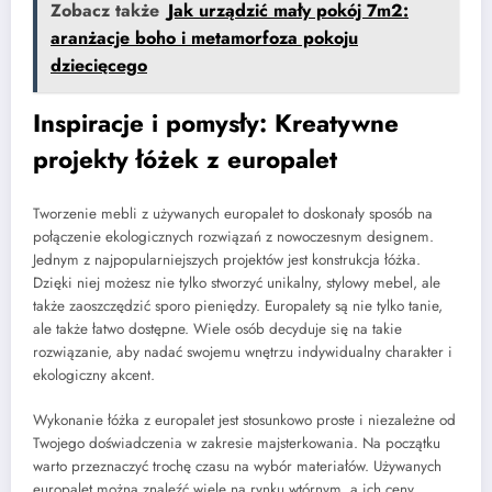
Zobacz także
Jak urządzić mały pokój 7m2:
aranżacje boho i metamorfoza pokoju
dziecięcego
Inspiracje i pomysły: Kreatywne
projekty łóżek z europalet
Tworzenie mebli z używanych europalet to doskonały sposób na
połączenie ekologicznych rozwiązań z nowoczesnym designem.
Jednym z najpopularniejszych projektów jest konstrukcja łóżka.
Dzięki niej możesz nie tylko stworzyć unikalny, stylowy mebel, ale
także zaoszczędzić sporo pieniędzy. Europalety są nie tylko tanie,
ale także łatwo dostępne. Wiele osób decyduje się na takie
rozwiązanie, aby nadać swojemu wnętrzu indywidualny charakter i
ekologiczny akcent.
Wykonanie łóżka z europalet jest stosunkowo proste i niezależne od
Twojego doświadczenia w zakresie majsterkowania. Na początku
warto przeznaczyć trochę czasu na wybór materiałów. Używanych
europalet można znaleźć wiele na rynku wtórnym, a ich ceny