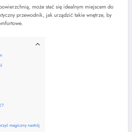
ą powierzchnią, może stać się idealnym miejscem do
aktyczny przewodnik, jak urządzić takie wnętrze, by
komfortowe.
ym
ść
ać?
orzyć magiczny nastrój