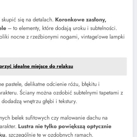
 skupić się na detalach.
Koronkowe zasłony,
ele
– to elementy, które dodają uroku i subtelności.
stoliki nocne z rzeźbionymi nogami, vintage’owe lampki
worzyć idealne miejsce do relaksu
sne pastele, delikatne odcienie różu, błękitu i
rakteru. Ściany można ozdobić subtelnymi tapetami z
dodadzą wnętrzu głębi i tekstury.
nych belek sufitowych czy malowanie dachu na
arakter.
Lustra nie tylko powiększą optycznie
sku
, szczególnie te w ozdobnych ramach.