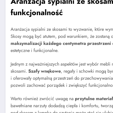
Aranżacja sypialni ze skosam
funkcjonalność
Aranżacja sypialni ze skosami to wyzwanie, które wy
Skosy mogą być atutem, pod warunkiem, że zostaną 
maksymalizacji każdego centymetra przestrzeni
o
estetyczne i funkcjonalne.
Jednym z najważniejszych aspektów jest wybór mebli n
skosami.
Szafy wnękowe
, regały i schowki mogą by
i oferowały optymalną przestrzeń do przechowywani
pozwoli zachować porządek i zwiększyć funkcjonalno
Warto również zwrócić uwagę na
przytulne materiał
bawełniane narzuty dodadzą ciepła i komfortu, tworzą
pod skosem z lampką do czytania może stać się ulubi