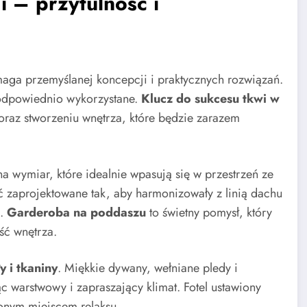
i – przytulność i
maga przemyślanej koncepcji i praktycznych rozwiązań.
odpowiednio wykorzystane.
Klucz do sukcesu tkwi w
raz stworzeniu wnętrza, które będzie zarazem
a wymiar, które idealnie wpasują się w przestrzeń ze
ć zaprojektowane tak, aby harmonizowały z linią dachu
a.
Garderoba na poddaszu
to świetny pomysł, który
ść wnętrza.
y i tkaniny
. Miękkie dywany, wełniane pledy i
c warstwowy i zapraszający klimat. Fotel ustawiony
onym miejscem relaksu.