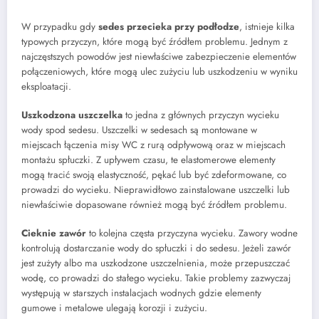
W przypadku gdy
sedes przecieka przy podłodze
, istnieje kilka
typowych przyczyn, które mogą być źródłem problemu. Jednym z
najczęstszych powodów jest niewłaściwe zabezpieczenie elementów
połączeniowych, które mogą ulec zużyciu lub uszkodzeniu w wyniku
eksploatacji.
Uszkodzona uszczelka
to jedna z głównych przyczyn wycieku
wody spod sedesu. Uszczelki w sedesach są montowane w
miejscach łączenia misy WC z rurą odpływową oraz w miejscach
montażu spłuczki. Z upływem czasu, te elastomerowe elementy
mogą tracić swoją elastyczność, pękać lub być zdeformowane, co
prowadzi do wycieku. Nieprawidłowo zainstalowane uszczelki lub
niewłaściwie dopasowane również mogą być źródłem problemu.
Cieknie zawór
to kolejna częsta przyczyna wycieku. Zawory wodne
kontrolują dostarczanie wody do spłuczki i do sedesu. Jeżeli zawór
jest zużyty albo ma uszkodzone uszczelnienia, może przepuszczać
wodę, co prowadzi do stałego wycieku. Takie problemy zazwyczaj
występują w starszych instalacjach wodnych gdzie elementy
gumowe i metalowe ulegają korozji i zużyciu.