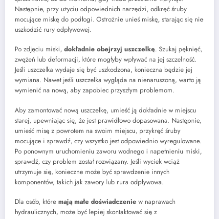
Następnie, przy użyciu odpowiednich narzędzi, odkręć śruby
mocujące miskę do podłogi. Ostrożnie unieś miskę, starając się nie
uszkodzić rury odpływowej.
Po zdjęciu miski,
dokładnie obejrzyj uszczelkę
. Szukaj pęknięć,
zwężeń lub deformacji, które mogłyby wpływać na jej szczelność.
Jeśli uszczelka wydaje się być uszkodzona, konieczna będzie jej
wymiana. Nawet jeśli uszczelka wygląda na nienaruszoną, warto ją
wymienić na nową, aby zapobiec przyszłym problemom.
Aby zamontować nową uszczelkę, umieść ją dokładnie w miejscu
starej, upewniając się, że jest prawidłowo dopasowana. Następnie,
umieść misę z powrotem na swoim miejscu, przykręć śruby
mocujące i sprawdź, czy wszystko jest odpowiednio wyregulowane.
Po ponownym uruchomieniu zaworu wodnego i napełnieniu miski,
sprawdź, czy problem został rozwiązany. Jeśli wyciek wciąż
utrzymuje się, konieczne może być sprawdzenie innych
komponentów, takich jak zawory lub rura odpływowa.
Dla osób, które
mają małe doświadczenie
w naprawach
hydraulicznych, może być lepiej skontaktować się z