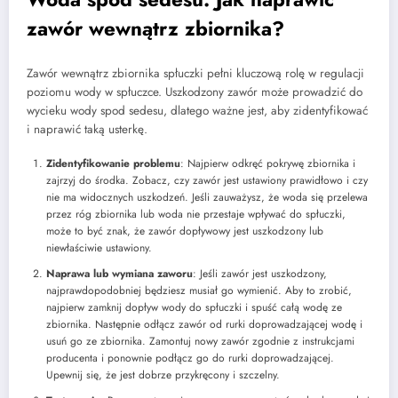
zawór wewnątrz zbiornika?
Zawór wewnątrz zbiornika spłuczki pełni kluczową rolę w regulacji
poziomu wody w spłuczce. Uszkodzony zawór może prowadzić do
wycieku wody spod sedesu, dlatego ważne jest, aby zidentyfikować
i naprawić taką usterkę.
Zidentyfikowanie problemu
: Najpierw odkręć pokrywę zbiornika i
zajrzyj do środka. Zobacz, czy zawór jest ustawiony prawidłowo i czy
nie ma widocznych uszkodzeń. Jeśli zauważysz, że woda się przelewa
przez róg zbiornika lub woda nie przestaje wpływać do spłuczki,
może to być znak, że zawór dopływowy jest uszkodzony lub
niewłaściwie ustawiony.
Naprawa lub wymiana zaworu
: Jeśli zawór jest uszkodzony,
najprawdopodobniej będziesz musiał go wymienić. Aby to zrobić,
najpierw zamknij dopływ wody do spłuczki i spuść całą wodę ze
zbiornika. Następnie odłącz zawór od rurki doprowadzającej wodę i
usuń go ze zbiornika. Zamontuj nowy zawór zgodnie z instrukcjami
producenta i ponownie podłącz go do rurki doprowadzającej.
Upewnij się, że jest dobrze przykręcony i szczelny.