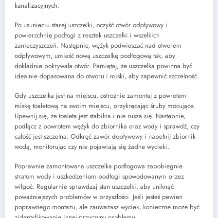
kanalizacyjnych.
Po usunięciu starej uszczelki, oczyść otwór odpływowy i
powierzchnię podłogi z resztek uszczelki i wszelkich
zanieczyszczeń. Następnie, wężyk podwieszać nad otworem
odpływowym, umieść nową uszczelkę podłogową tak, aby
dokładnie pokrywała otwór. Pamiętaj, że uszczelka powinna być
idealnie dopasowana do otworu i miski, aby zapewnić szczelność.
Gdy uszczelka jest na miejscu, ostrożnie zamontuj z powrotem
miskę toaletową na swoim miejscu, przykręcając śruby mocujące.
Upewnij się, że toaleta jest stabilna i nie rusza się. Następnie,
podłącz z powrotem wężyk do zbiornika oraz wody i sprawdź, czy
całość jest szczelna. Odkręć zawór dopływowy i napełnij zbiornik
wodą, monitorując czy nie pojawiają się żadne wycieki.
Poprawnie zamontowana uszczelka podłogowa zapobiegnie
stratom wody i uszkodzeniom podłogi spowodowanym przez
wilgoć. Regularnie sprawdzaj stan uszczelki, aby uniknąć
poważniejszych problemów w przyszłości. Jeśli jesteś pewien
poprawnego montażu, ale zauważasz wyciek, konieczne może być
zidentyfikowanie innej przyczyny problemu.