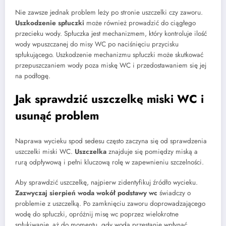
Nie zawsze jednak problem leży po stronie uszczelki czy zaworu.
Uszkodzenie spłuczki
może również prowadzić do ciągłego
przecieku wody. Spłuczka jest mechanizmem, który kontroluje ilość
wody wpuszczanej do misy WC po naciśnięciu przycisku
spłukującego. Uszkodzenie mechanizmu spłuczki może skutkować
przepuszczaniem wody poza miskę WC i przedostawaniem się jej
na podłogę.
Jak sprawdzić uszczelkę miski WC i
usunąć problem
Naprawa wycieku spod sedesu często zaczyna się od sprawdzenia
uszczelki miski WC.
Uszczelka
znajduje się pomiędzy miską a
rurą odpływową i pełni kluczową rolę w zapewnieniu szczelności.
Aby sprawdzić uszczelkę, najpierw zidentyfikuj źródło wycieku.
Zazwyczaj sierpień woda wokół podstawy wc
świadczy o
problemie z uszczelką. Po zamknięciu zaworu doprowadzającego
wodę do spłuczki, opróżnij misę wc poprzez wielokrotne
spłukiwanie, aż do momentu, gdy woda przestanie wpłynąć.