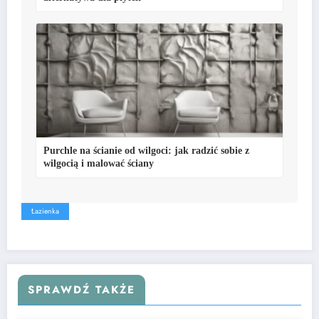
Purchle na ścianie od wilgoci: jak radzić sobie z
wilgocią i malować ściany
Łazienka
SPRAWDŹ TAKŻE