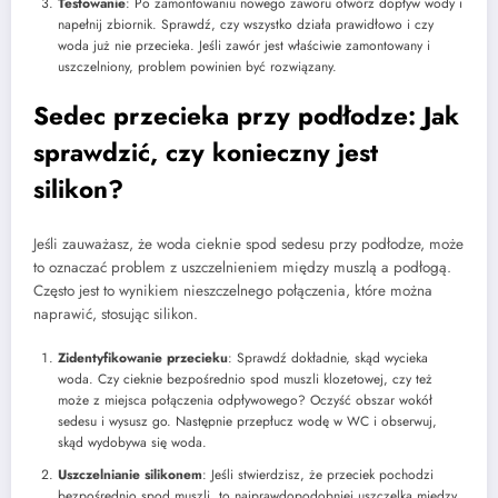
Testowanie
: Po zamontowaniu nowego zaworu otwórz dopływ wody i
napełnij zbiornik. Sprawdź, czy wszystko działa prawidłowo i czy
woda już nie przecieka. Jeśli zawór jest właściwie zamontowany i
uszczelniony, problem powinien być rozwiązany.
Sedec przecieka przy podłodze: Jak
sprawdzić, czy konieczny jest
silikon?
Jeśli zauważasz, że woda cieknie spod sedesu przy podłodze, może
to oznaczać problem z uszczelnieniem między muszlą a podłogą.
Często jest to wynikiem nieszczelnego połączenia, które można
naprawić, stosując silikon.
Zidentyfikowanie przecieku
: Sprawdź dokładnie, skąd wycieka
woda. Czy cieknie bezpośrednio spod muszli klozetowej, czy też
może z miejsca połączenia odpływowego? Oczyść obszar wokół
sedesu i wysusz go. Następnie przepłucz wodę w WC i obserwuj,
skąd wydobywa się woda.
Uszczelnianie silikonem
: Jeśli stwierdzisz, że przeciek pochodzi
bezpośrednio spod muszli, to najprawdopodobniej uszczelka między