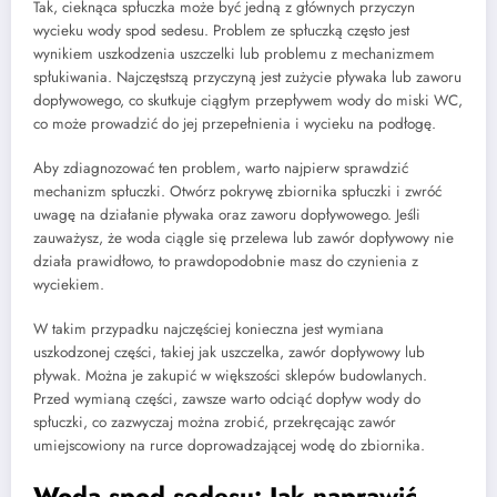
Tak, cieknąca spłuczka może być jedną z głównych przyczyn
wycieku wody spod sedesu. Problem ze spłuczką często jest
wynikiem uszkodzenia uszczelki lub problemu z mechanizmem
spłukiwania. Najczęstszą przyczyną jest zużycie pływaka lub zaworu
dopływowego, co skutkuje ciągłym przepływem wody do miski WC,
co może prowadzić do jej przepełnienia i wycieku na podłogę.
Aby zdiagnozować ten problem, warto najpierw sprawdzić
mechanizm spłuczki. Otwórz pokrywę zbiornika spłuczki i zwróć
uwagę na działanie pływaka oraz zaworu dopływowego. Jeśli
zauważysz, że woda ciągle się przelewa lub zawór dopływowy nie
działa prawidłowo, to prawdopodobnie masz do czynienia z
wyciekiem.
W takim przypadku najczęściej konieczna jest wymiana
uszkodzonej części, takiej jak uszczelka, zawór dopływowy lub
pływak. Można je zakupić w większości sklepów budowlanych.
Przed wymianą części, zawsze warto odciąć dopływ wody do
spłuczki, co zazwyczaj można zrobić, przekręcając zawór
umiejscowiony na rurce doprowadzającej wodę do zbiornika.
Woda spod sedesu: Jak naprawić