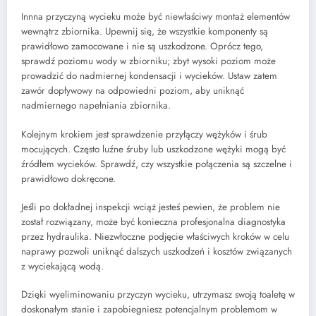
Innna przyczyną wycieku może być niewłaściwy montaż elementów
wewnątrz zbiornika. Upewnij się, że wszystkie komponenty są
prawidłowo zamocowane i nie są uszkodzone. Oprócz tego,
sprawdź poziomu wody w zbiorniku; zbyt wysoki poziom może
prowadzić do nadmiernej kondensacji i wycieków. Ustaw zatem
zawór dopływowy na odpowiedni poziom, aby uniknąć
nadmiernego napełniania zbiornika.
Kolejnym krokiem jest sprawdzenie przyłączy wężyków i śrub
mocujących. Często luźne śruby lub uszkodzone wężyki mogą być
źródłem wycieków. Sprawdź, czy wszystkie połączenia są szczelne i
prawidłowo dokręcone.
Jeśli po dokładnej inspekcji wciąż jesteś pewien, że problem nie
został rozwiązany, może być konieczna profesjonalna diagnostyka
przez hydraulika. Niezwłoczne podjęcie właściwych kroków w celu
naprawy pozwoli uniknąć dalszych uszkodzeń i kosztów związanych
z wyciekającą wodą.
Dzięki wyeliminowaniu przyczyn wycieku, utrzymasz swoją toaletę w
doskonałym stanie i zapobiegniesz potencjalnym problemom w