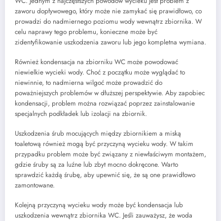
WC. Jednym z najczęstszych powodów wycieku jest problem z
zaworu dopływowego, który może nie zamykać się prawidłowo, co
prowadzi do nadmiernego poziomu wody wewnątrz zbiornika. W
celu naprawy tego problemu, konieczne może być
zidentyfikowanie uszkodzenia zaworu lub jego kompletna wymiana.
Również kondensacja na zbiorniku WC może powodować
niewielkie wycieki wody. Choć z początku może wyglądać to
niewinnie, to nadmierna wilgoć może prowadzić do
poważniejszych problemów w dłuższej perspektywie. Aby zapobiec
kondensacji, problem można rozwiązać poprzez zainstalowanie
specjalnych podkładek lub izolacji na zbiornik.
Uszkodzenia śrub mocujących między zbiornikiem a miską
toaletową również mogą być przyczyną wycieku wody. W takim
przypadku problem może być związany z niewłaściwym montażem,
gdzie śruby są za luźne lub zbyt mocno dokręcone. Warto
sprawdzić każdą śrubę, aby upewnić się, że są one prawidłowo
zamontowane.
Kolejną przyczyną wycieku wody może być kondensacja lub
uszkodzenia wewnątrz zbiornika WC. Jeśli zauważysz, że woda