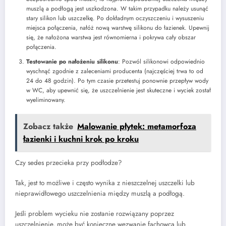
muszlą a podłogą jest uszkodzona. W takim przypadku należy usunąć
stary silikon lub uszczelkę. Po dokładnym oczyszczeniu i wysuszeniu
miejsca połączenia, nałóż nową warstwę silikonu do łazienek. Upewnij
się, że nałożona warstwa jest równomierna i pokrywa cały obszar
połączenia.
Testowanie po nałożeniu silikonu
: Pozwól silikonowi odpowiednio
wyschnąć zgodnie z zaleceniami producenta (najczęściej trwa to od
24 do 48 godzin). Po tym czasie przetestuj ponownie przepływ wody
w WC, aby upewnić się, że uszczelnienie jest skuteczne i wyciek został
wyeliminowany.
Zobacz także
Malowanie płytek: metamorfoza
łazienki i kuchni krok po kroku
Czy sedes przecieka przy podłodze?
Tak, jest to możliwe i często wynika z nieszczelnej uszczelki lub
nieprawidłowego uszczelnienia między muszlą a podłogą.
Jeśli problem wycieku nie zostanie rozwiązany poprzez
uszczelnienie, może być konieczne wezwanie fachowca lub